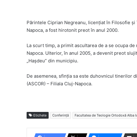
Părintele Ciprian Negreanu, licențiat în Filosofie și
Napoca, a fost hirotonit preot în anul 2000.
La scurt timp, a primit ascultarea de a se ocupa de 
Napoca. Ulterior, în anul 2005, a devenit preot sluj
„Hașdeu” din municipiu.
De asemenea, sfinția sa este duhovnicul tinerilor 
(ASCOR) – Filiala Cluj-Napoca.
Etichete
Conferință
Facultatea de Teologie Ortodoxă Alba Iu