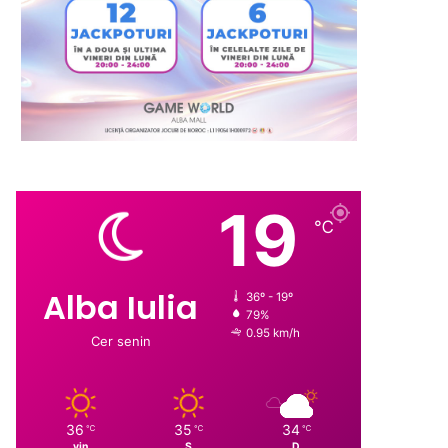
19
℃
Alba Iulia
36º - 19º
79%
0.95 km/h
Cer senin
36
35
34
℃
℃
℃
vin
S
D