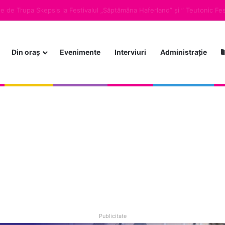
in Sebeș – consum redus de energie, siguranță menținută
Din oraș
Evenimente
Interviuri
Administrație
Publicitate