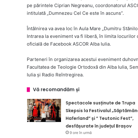
pe părintele Ciprian Negreanu, coordonatorul ASCO
intitulată „Dumnezeu Cel Ce este în ascuns”.
Întâlnirea va avea loc în Aula Mare „Dumitru Stăniloa
Intrarea la eveniment va fi liberă, în limita locurilo
oficială de Facebook ASCOR Alba Iulia.
Parteneri în organizarea acestui eveniment duhovn
Facultatea de Teologie Ortodoxă din Alba Iulia, Se
Iulia și Radio Reîntregirea.
Vă recomandăm și
Spectacole susținute de Trupa
Skepsis la Festivalul „Săptămâ
Haferland” și ” Teutonic Fest”,
desfășurate în județul Brașov
9 ore în urmă