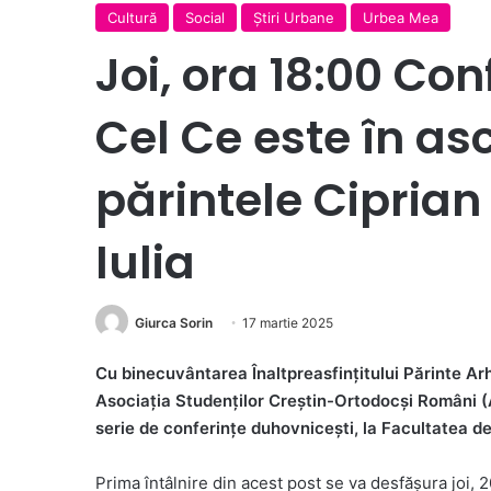
Cultură
Social
Ştiri Urbane
Urbea Mea
Joi, ora 18:00 C
Cel Ce este în as
părintele Cipria
Iulia
Giurca Sorin
17 martie 2025
Cu binecuvântarea Înaltpreasfințitului Părinte Arhi
Asociația Studenților Creștin-Ortodocși Români (AS
serie de conferințe duhovnicești, la Facultatea de
Prima întâlnire din acest post se va desfășura joi, 2