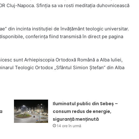
R Cluj-Napoca. Sfinția sa va rosti meditația duhovnicească
e” din incinta instituției de învățământ teologic universitar.
r disponibile, conferința fiind transmisă în direct pe pagina
icesc sunt Arhiepiscopia Ortodoxă Română a Alba Iuliei,
minarul Teologic Ortodox „Sfântul Simion Ștefan” din Alba
Iluminatul public din Sebeș –
na
consum redus de energie,
siguranță menținută
14 ore în urmă