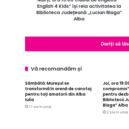
își
English 4 Kids” își reia activitatea la
reia
Biblioteca Județeană „Lucian Blaga”
activitatea
Alba
la
Biblioteca
Județeană
„Lucian
Doriți să l
Blaga”
Alba
Vă recomandăm și
Sâmbătă: Mureșul se
Joi, ora 19:
transformă în arenă de canotaj
compromis”
pentru toți amatorii din Alba
pentru dezb
Iulia
Bibliotecii 
Blaga” Alba
17 ore în urmă
2 zile în urmă