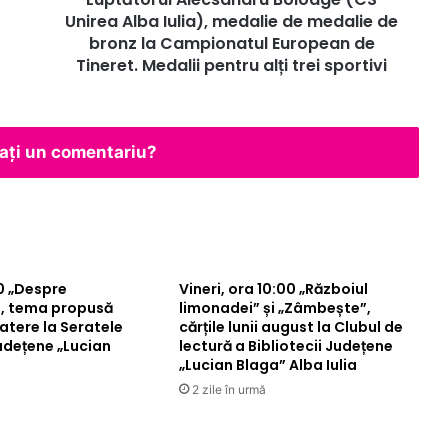
de
Unirea Alba Iulia), medalie de medalie de
bronz
bronz la Campionatul European de
la
Tineret. Medalii pentru alți trei sportivi
Campionatul
European
de
Tineret.
ăsați un comentariu?
Medalii
pentru
alți
trei
sportivi
00 „Despre
Vineri, ora 10:00 „Războiul
, tema propusă
limonadei” și „Zâmbește”,
atere la Seratele
cărțile lunii august la Clubul de
Județene „Lucian
lectură a Bibliotecii Județene
„Lucian Blaga” Alba Iulia
2 zile în urmă