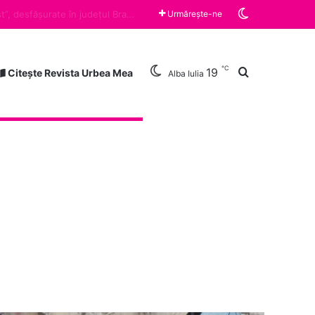
Switch skin
Urmărește-ne
℃
Caută după
19
Citește Revista Urbea Mea
Alba Iulia