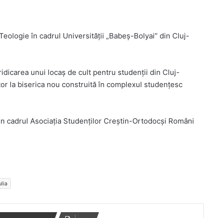
 Teologie în cadrul Universității „Babeș-Bolyai” din Cluj-
ridicarea unui locaș de cult pentru studenții din Cluj-
itor la biserica nou construită în complexul studențesc
din cadrul Asociația Studenților Creștin-Ortodocși Români
lia