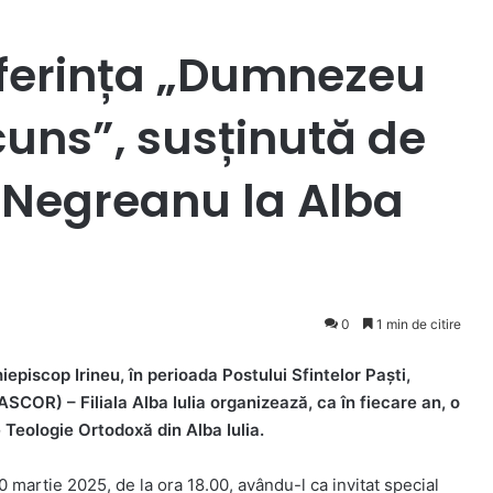
onferința „Dumnezeu
cuns”, susținută de
n Negreanu la Alba
0
1 min de citire
episcop Irineu, în perioada Postului Sfintelor Paști,
COR) – Filiala Alba Iulia organizează, ca în fiecare an, o
 Teologie Ortodoxă din Alba Iulia.
0 martie 2025, de la ora 18.00, avându-l ca invitat special