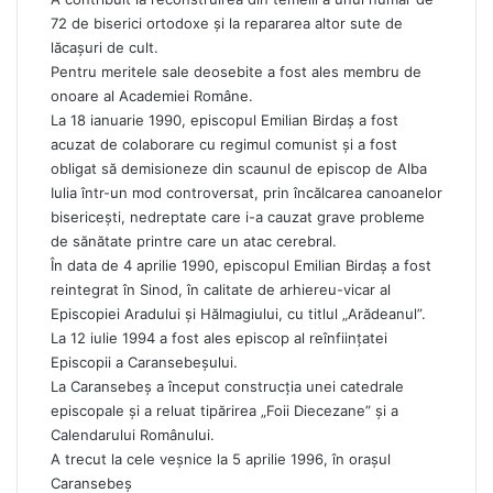
72 de biserici ortodoxe și la repararea altor sute de
lăcașuri de cult.
Pentru meritele sale deosebite a fost ales membru de
onoare al Academiei Române.
La 18 ianuarie 1990, episcopul Emilian Birdaș a fost
acuzat de colaborare cu regimul comunist și a fost
obligat să demisioneze din scaunul de episcop de Alba
Iulia într-un mod controversat, prin încălcarea canoanelor
bisericești, nedreptate care i-a cauzat grave probleme
de sănătate printre care un atac cerebral.
În data de 4 aprilie 1990, episcopul Emilian Birdaș a fost
reintegrat în Sinod, în calitate de arhiereu-vicar al
Episcopiei Aradului și Hălmagiului, cu titlul „Arădeanul”.
La 12 iulie 1994 a fost ales episcop al reînființatei
Episcopii a Caransebeșului.
La Caransebeș a început construcția unei catedrale
episcopale și a reluat tipărirea „Foii Diecezane” și a
Calendarului Românului.
A trecut la cele veșnice la 5 aprilie 1996, în orașul
Caransebeș