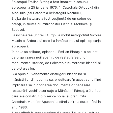
Episcopul Emilian Birdaș a fost instalat în scaunul
episcopal la 25 ianuarie 1976, în Catedrala Ortodoxă din
Alba Iulia (azi Catedrala Reîntregirii Neamului).
Slujba de instalare a fost susținută de un sobor de
preoți, în frunte cu mitropolitul Iustin al Moldovei și
Sucevei.
La încheierea Sfintei Liturghii a vorbit mitropolitul Nicolae
Mladin al Ardealului care i-a înmânat noului episcop cârja
episcopală.
În noua sa calitate, episcopul Emilian Birdaș s-a ocupat
de organizarea noii eparhii, de restaurarea unor
monumente istorice, de ridicarea a numeroase biserici și
de pictarea lor.
S-a opus cu vehemență distrugerii bisericilor și
mănăstirilor din eparhia sa, pilduitoare în acest sens fiind
implicarea sa în obținerea documentelor necesare
restaurării vechii bisericuțe a Mănăstirii Râmeț, alături de
care s-a construit o biserică nouă, supranumită
Catedrala Munților Apuseni, a cărei zidire a durat până în
anul 1986.
A contribuit la reconstruirea din temelii a unui număr de