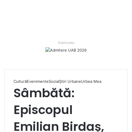
Publicitate
Cultură
Evenimente
Social
Ştiri Urbane
Urbea Mea
Sâmbătă:
Episcopul
Emilian Birdaș,