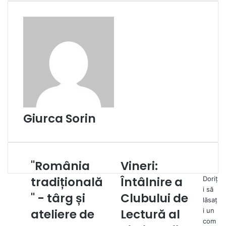
Giurca Sorin
"România
Vineri:
"România
Vineri:
tradițională"
Întâlnire
tradițională
Întâlnire a
Doriț
-
a
i să
târg
" - târg și
Clubului
Clubului de
lăsaț
și
de
ateliere de
Lectură al
i un
ateliere
Lectură
com
de
al