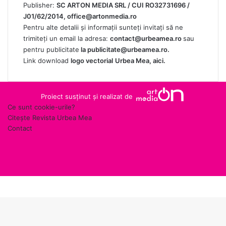
Publisher:
SC ARTON MEDIA SRL / CUI RO32731696 /
J01/62/2014,
office@artonmedia.ro
Pentru alte detalii și informații sunteți invitați să ne
trimiteți un email la adresa:
contact@urbeamea.ro
sau
pentru publicitate
la
publicitate@urbeamea.ro
.
Link download
logo vectorial
Urbea Mea,
aici
.
Proiect susținut și realizat de
Ce sunt cookie-urile?
Citește Revista Urbea Mea
Contact
RSS
Facebook
X
YouTube
Facebook
Messenger
Messenger
Google
WhatsApp
Telegram
Back
News
to
top
button