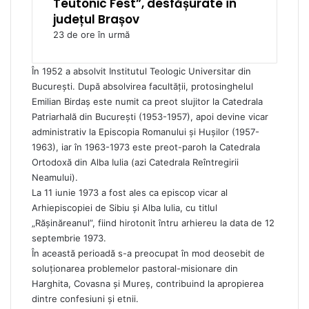
Teutonic Fest”, desfășurate în
județul Brașov
23 de ore în urmă
În 1952 a absolvit Institutul Teologic Universitar din
București. După absolvirea facultății, protosinghelul
Emilian Birdaș este numit ca preot slujitor la Catedrala
Patriarhală din București (1953-1957), apoi devine vicar
administrativ la Episcopia Romanului și Hușilor (1957-
1963), iar în 1963-1973 este preot-paroh la Catedrala
Ortodoxă din Alba Iulia (azi Catedrala Reîntregirii
Neamului).
La 11 iunie 1973 a fost ales ca episcop vicar al
Arhiepiscopiei de Sibiu și Alba Iulia, cu titlul
„Rășinăreanul”, fiind hirotonit întru arhiereu la data de 12
septembrie 1973.
În această perioadă s-a preocupat în mod deosebit de
soluționarea problemelor pastoral-misionare din
Harghita, Covasna și Mureș, contribuind la apropierea
dintre confesiuni și etnii.