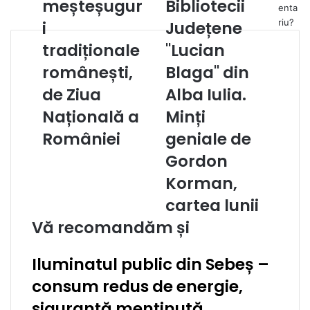
meșteșugur
Bibliotecii
enta
meșteșuguri
Bibliotecii
riu?
i
Județene
tradiționale
Județene
românești,
"Lucian
tradiționale
"Lucian
de
Blaga"
românești,
Blaga" din
Ziua
din
Națională
Alba
de Ziua
Alba Iulia.
a
Iulia.
Națională a
Minți
României
Minți
geniale
României
geniale de
de
Gordon
Gordon
Korman,
Korman,
cartea
cartea lunii
lunii
Vă recomandăm și
Iluminatul public din Sebeș –
consum redus de energie,
siguranță menținută