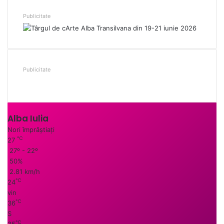
Publicitate
Publicitate
Alba Iulia
Nori împrăștiați
℃
27
27º - 22º
50%
2.81 km/h
℃
24
vin
℃
36
S
℃
35