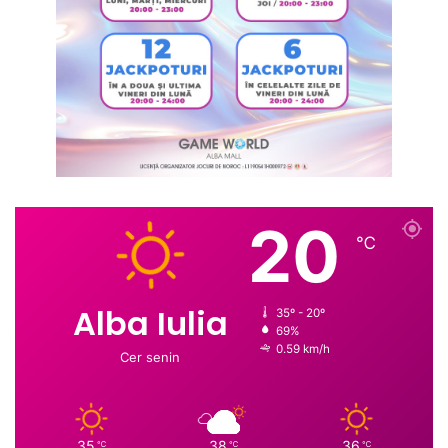
20
℃
Alba Iulia
35º - 20º
69%
0.59 km/h
Cer senin
35
38
36
℃
℃
℃