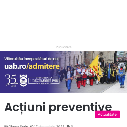
Publicitate
Acțiuni preventive
Actualitate
Giurca Sorin
17 decembrie 2025
0