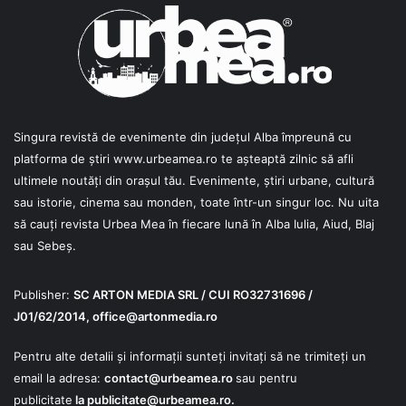
Singura revistă de evenimente din județul Alba împreună cu
platforma de știri
www.urbeamea.ro
te așteaptă zilnic să afli
ultimele noutăți din orașul tău. Evenimente, știri urbane, cultură
sau istorie, cinema sau monden, toate într-un singur loc. Nu uita
să cauți revista Urbea Mea în fiecare lună în Alba Iulia, Aiud, Blaj
sau Sebeș.
Publisher:
SC ARTON MEDIA SRL / CUI RO32731696 /
J01/62/2014,
office@artonmedia.ro
Pentru alte detalii și informații sunteți invitați să ne trimiteți un
email la adresa:
contact@urbeamea.ro
sau pentru
publicitate
la
publicitate@urbeamea.ro
.