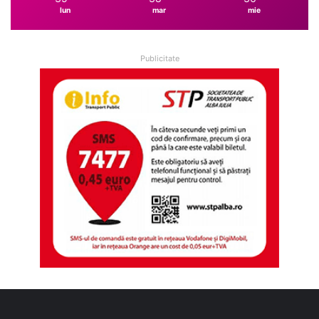
lun
mar
mie
Publicitate