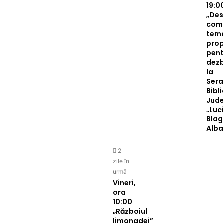
19:0
„De
com
tem
pro
pent
dez
la
Sera
Bibl
Jud
„Luc
Blag
Alb
2
zile în
urmă
Vineri,
ora
10:00
„Războiul
limonadei”