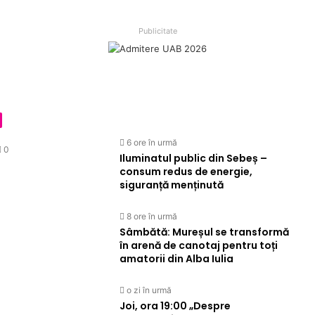
Publicitate
 de Trupa Skepsis la Festival
 Sebeș – consum redus de ene
ransformă în arenă de canota
e compromis”, tema propusă p
ic Fest”, desfășurate în județ
a
Județene „Lucian Blaga” Alba
6 ore în urmă
0
Iluminatul public din Sebeș –
consum redus de energie,
siguranță menținută
8 ore în urmă
Sâmbătă: Mureșul se transformă
în arenă de canotaj pentru toți
amatorii din Alba Iulia
o zi în urmă
Joi, ora 19:00 „Despre