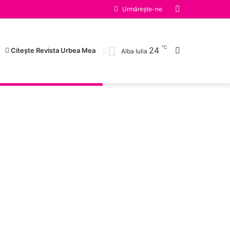
Switch skin
Urmărește-ne
℃
24
Caută după
Citește Revista Urbea Mea
Alba Iulia