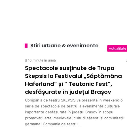
10 minute în urmă
6 ore în urmă
8 ore în urmă
o zi în urmă
Spectacole susținute
Iluminatul public din
Sâmbătă: Mureșul se t
Joi, ora 19:00 „Despr
Haferland” și ” Teuton
menținută
amatorii din Alba Iuli
Seratele Bibliotecii 
Știri urbane & evenimente
Actualitate
10 minute în urmă
Spectacole susținute de Trupa
Skepsis la Festivalul „Săptămâna
Haferland” și ” Teutonic Fest”,
desfășurate în județul Brașov
Compania de teatru SKEPSIS va prezenta în weekend o
serie de spectacole de teatru la evenimente culturale
importante desfășurate în județul Brașov în scopul
promovării artei medievale, culturii săsești și comunității
germane! Compania de teatru…