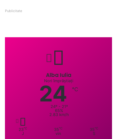
Publicitate
Alba Iulia
Nori împrăștiați
24
℃
24º - 21º
65%
2.83 km/h
℃
℃
℃
23
35
35
J
vin
S