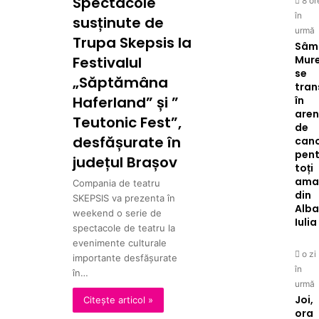
Spectacole
8 or
în
susținute de
urmă
Trupa Skepsis la
Sâm
Festivalul
Mure
se
„Săptămâna
tra
Haferland” și ”
în
are
Teutonic Fest”,
de
desfășurate în
can
pent
județul Brașov
toți
amat
Compania de teatru
din
SKEPSIS va prezenta în
Alb
weekend o serie de
Iulia
spectacole de teatru la
evenimente culturale
o zi
importante desfășurate
în
în…
urmă
Joi,
Citește articol »
ora