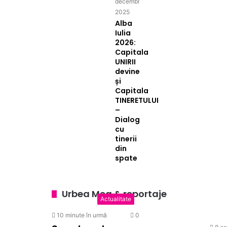
decembrie
2025
Alba
Iulia
2026:
Capitala
UNIRII
devine
și
Capitala
TINERETULUI
–
Dialog
cu
tinerii
din
spate
Urbea Mea & reportaje
Actualitate
10 minute în urmă
0