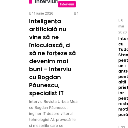
Interviuri
Interviuri
11 iunie 2026
1
Inteligența
6
mai
artificială nu
2026
vine să ne
Inte
înlocuiască, ci
cu
Tud
să ne forțeze să
Stan
devenim mai
pent
unii
buni – Interviu
antr
cu Bogdan
pent
alții
Păunescu,
prie
specialist IT
iar
pent
Interviu Revista Urbea Mea
rest
cu Bogdan Păunescu,
moti
inginer IT despre viitorul
pur
tehnologiei AI, provocările
și meseriile care se
22