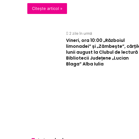
Citește articol »
2 zile în urmă
Vineri, ora 10:00 „Războiul
limonadei” și „Zâmbește”, cărțil
lunii august la Clubul de lectură
Bibliotecii Județene „Lucian
Blaga” Alba Iulia
Administrație
Social
Educație
Economic
Sănătate
Sport