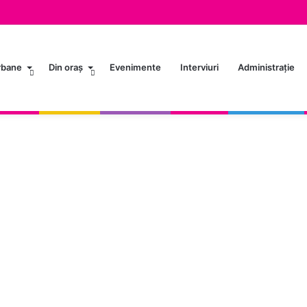
Urbane
Din oraș
Evenimente
Interviuri
Administrație