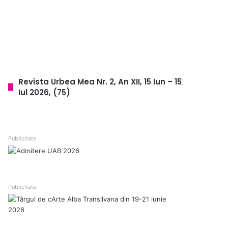
ul „Săptămâna
rgie, siguranță
j pentru toți
entru dezbatere la
ul Brașov
Revista Urbea Mea Nr. 2, An XII, 15 Iun – 15
Iul 2026, (75)
Publicitate
Publicitate