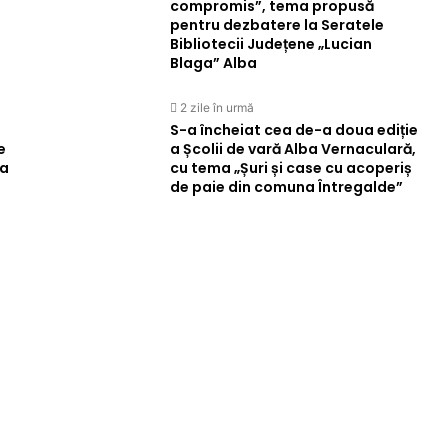
compromis”, tema propusă
pentru dezbatere la Seratele
Bibliotecii Județene „Lucian
Blaga” Alba
2 zile în urmă
S-a încheiat cea de-a doua ediție
e
a Școlii de vară Alba Vernaculară,
 a
cu tema „Șuri și case cu acoperiș
de paie din comuna Întregalde”