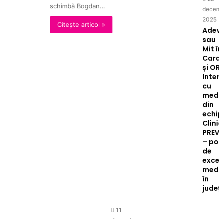
schimbă Bogdan…
decem
2025
Citește articol »
Ade
sau
Mit î
Card
și O
Inte
cu
medi
din
ech
Clini
PRE
– po
de
exce
med
în
jude
11