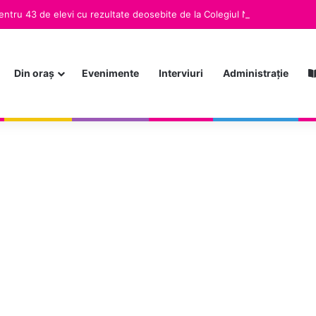
ntru 43 de elevi cu rezultate deosebite de la Colegiul Național Militar „
Din oraș
Evenimente
Interviuri
Administrație