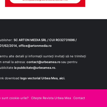
ublisher:
SC ARTON MEDIA SRL / CUI RO32731696 /
01/62/2014,
office@artonmedia.ro
entru alte detalii și informații sunteți invitați să ne trimiteți
n email la adresa:
contact@urbeamea.ro
sau pentru
ublicitate
la
publicitate@urbeamea.ro
.
ink download
logo vectorial
Urbea Mea,
aici
.
le
 sunt cookie-urile?
Citește Revista Urbea Mea
Contact
s