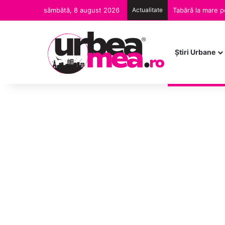
sâmbătă, 8 august 2026
Actualitate
Tabără la mare pe
Ştiri Urbane