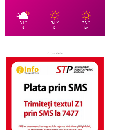
31
34
36
℃
℃
℃
S
D
lun
Publicitate