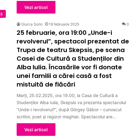
Vezi articol
ră
Giurca Sorin
19 februarie 2025
0
25 februarie, ora 19:00 „Unde-i
revolverul”, spectacol prezentat de
Trupa de teatru Skepsis, pe scena
Casei de Cultură a Studenților din
Alba Iulia. Încasările vor fi donate
unei familii a cărei casă a fost
mistuită de flăcări
Marți, 25.02.2025, ora 19.00, la Casa de Cultură a
Studenților Alba Iulia, Skepsis va prezenta spectacolul
”Unde-i revolverul?”, după Görgey Gábor – cunoscut
scriitor, poet şi regizor maghiar. Spectacolul are…
Vezi articol