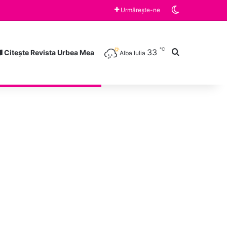
Switch skin
Mihai Viteazul” Alba
Urmărește-ne
℃
33
Caută după
Citește Revista Urbea Mea
Alba Iulia