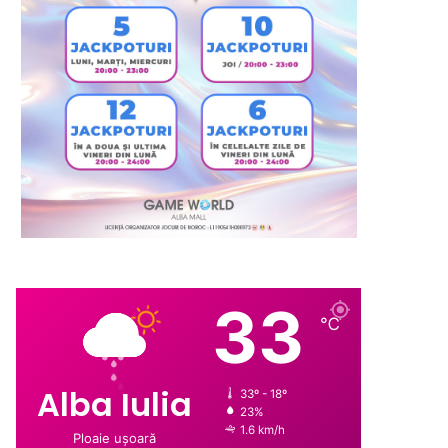
33
℃
Alba Iulia
33º - 18º
23%
1.6 km/h
Ploaie ușoară