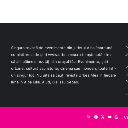
Singura revistă de evenimente din județul Alba împreună
P
cu platforma de știri
www.urbeamea.ro
te așteaptă zilnic
J
să afli ultimele noutăți din orașul tău. Evenimente, știri
P
urbane, cultură sau istorie, cinema sau monden, toate într-
u
un singur loc. Nu uita să cauți revista Urbea Mea în fiecare
p
lună în Alba Iulia, Aiud, Blaj sau Sebeș.
L
RSS
Facebook
X
YouTube
Goog
Ce
New