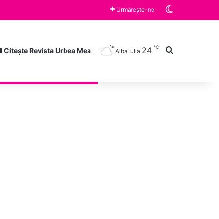
Switch skin
țene „Lucian Blaga” Alba
Urmărește-ne
℃
24
Caută după
Citește Revista Urbea Mea
Alba Iulia