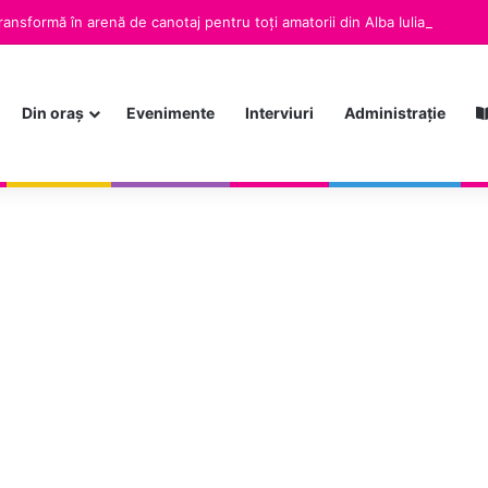
 compromis”, tema propusă pentru dezbatere la Seratele Bibliotecii Jude
Din oraș
Evenimente
Interviuri
Administrație