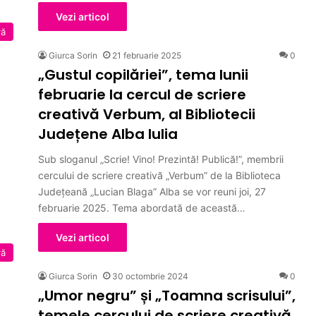
Vezi articol
ră
Giurca Sorin
21 februarie 2025
0
„Gustul copilăriei”, tema lunii
februarie la cercul de scriere
creativă Verbum, al Bibliotecii
Județene Alba Iulia
Sub sloganul „Scrie! Vino! Prezintă! Publică!”, membrii
cercului de scriere creativă „Verbum” de la Biblioteca
Județeană „Lucian Blaga” Alba se vor reuni joi, 27
februarie 2025. Tema abordată de această…
Vezi articol
ră
Giurca Sorin
30 octombrie 2024
0
„Umor negru” și „Toamna scrisului”,
temele cercului de scriere creativă