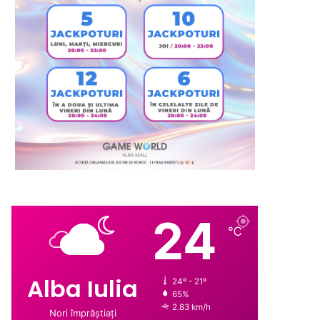
24
℃
Alba Iulia
24º - 21º
65%
2.83 km/h
Nori împrăștiați