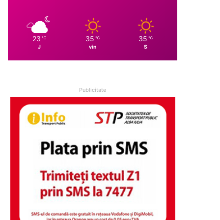
23
35
35
℃
℃
℃
J
vin
S
Publicitate