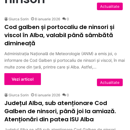
Actualitate
Giurca Sorin
8 ianuarie 2026
0
Cod galben și portocaliu de ninsori și
viscol în Alba, valabil până sâmbătă
dimineață
Administrația Națională de Meteorologie (ANM) a emis joi, o
informare de Cod Galben și portocaliu de ninsori și viscol, în mai
multe zone din țară, printre care și Alba. Astfel,…
Vezi articol
Actualitate
Giurca Sorin
6 ianuarie 2026
0
Județul Alba, sub atenționare Cod
Galben de ninsori, până joi la amiază.
Atenționări din patea ISU Alba
Județul Alba se află sub atenționare Cod Galben de ninsori,