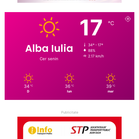
17
℃
Alba Iulia
34º - 17º
88%
2.17 km/h
Cer senin
34
36
39
℃
℃
℃
D
lun
mar
Publicitate