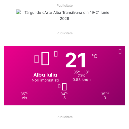
Publicitate
Publicitate
21
℃
35º - 18º
Alba Iulia
73%
0.53 km/h
Nori împrăștiați
℃
℃
℃
35
34
35
vin
S
D
Publicitate