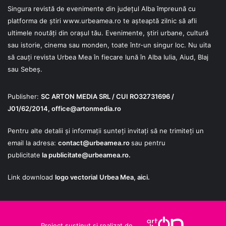
Singura revistă de evenimente din județul Alba împreună cu
platforma de știri
www.urbeamea.ro
te așteaptă zilnic să afli
ultimele noutăți din orașul tău. Evenimente, știri urbane, cultură
sau istorie, cinema sau monden, toate într-un singur loc. Nu uita
să cauți revista Urbea Mea în fiecare lună în Alba Iulia, Aiud, Blaj
sau Sebeș.
Publisher:
SC ARTON MEDIA SRL / CUI RO32731696 /
J01/62/2014,
office@artonmedia.ro
Pentru alte detalii și informații sunteți invitați să ne trimiteți un
email la adresa:
contact@urbeamea.ro
sau pentru
publicitate
la
publicitate@urbeamea.ro
.
Link download
logo vectorial
Urbea Mea,
aici
.
Proiect susținut și realizat de