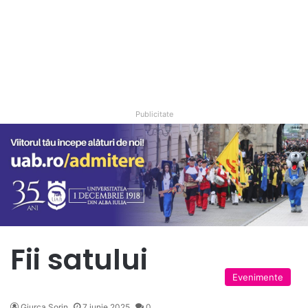
Publicitate
Fii satului
Evenimente
Giurca Sorin
7 iunie 2025
0