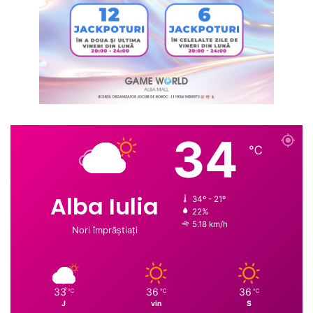
34
℃
Alba Iulia
34º - 21º
22%
5.18 km/h
Nori împrăștiați
33
36
36
℃
℃
℃
J
vin
S