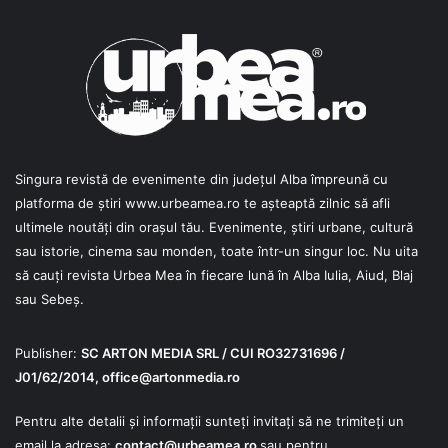
Singura revistă de evenimente din județul Alba împreună cu
platforma de știri
www.urbeamea.ro
te așteaptă zilnic să afli
ultimele noutăți din orașul tău. Evenimente, știri urbane, cultură
sau istorie, cinema sau monden, toate într-un singur loc. Nu uita
să cauți revista Urbea Mea în fiecare lună în Alba Iulia, Aiud, Blaj
sau Sebeș.
Publisher:
SC ARTON MEDIA SRL / CUI RO32731696 /
J01/62/2014,
office@artonmedia.ro
Pentru alte detalii și informații sunteți invitați să ne trimiteți un
email la adresa:
contact@urbeamea.ro
sau pentru