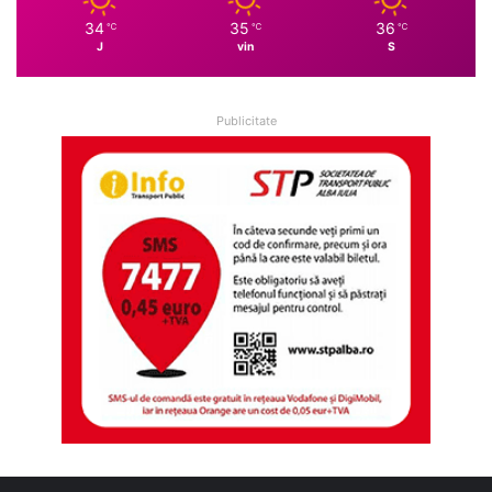
34
35
36
℃
℃
℃
J
vin
S
Publicitate