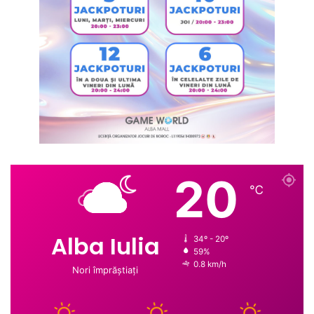
20
℃
Alba Iulia
34º - 20º
59%
0.8 km/h
Nori împrăștiați