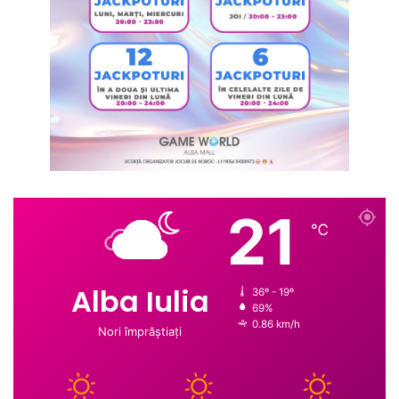
21
℃
Alba Iulia
36º - 19º
69%
0.86 km/h
Nori împrăștiați