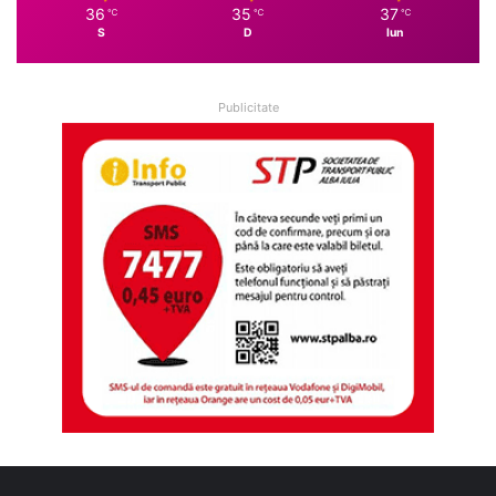
36
35
37
℃
℃
℃
S
D
lun
Publicitate