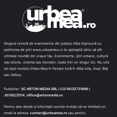
Singura revistă de evenimente din județul Alba împreună cu
platforma de știri
www.urbeamea.ro
te așteaptă zilnic să afli
ultimele noutăți din orașul tău. Evenimente, știri urbane, cultură
sau istorie, cinema sau monden, toate într-un singur loc. Nu uita
să cauți revista Urbea Mea în fiecare lună în Alba Iulia, Aiud, Blaj
sau Sebeș.
Publisher:
SC ARTON MEDIA SRL / CUI RO32731696 /
J01/62/2014,
office@artonmedia.ro
Pentru alte detalii și informații sunteți invitați să ne trimiteți un
email la adresa:
contact@urbeamea.ro
sau pentru