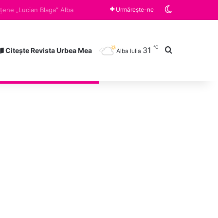
Switch skin
Vineri, ora 10:00 „Războiul limonadei” și „Zâmbește”, cărțile lunii august la Clubul de lectură a Bibliotecii Județene „Lucian Blaga” Alba Iulia
Urmărește-ne
℃
31
Caută după
Citește Revista Urbea Mea
Alba Iulia