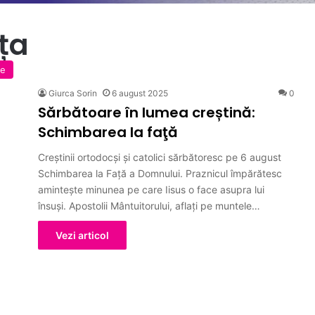
ța
te
Giurca Sorin
6 august 2025
0
Sărbătoare în lumea creștină:
Schimbarea la faţă
Creștinii ortodocși și catolici sărbătoresc pe 6 august
Schimbarea la Față a Domnului. Praznicul împărătesc
amintește minunea pe care Iisus o face asupra lui
însuși. Apostolii Mântuitorului, aflați pe muntele…
Vezi articol