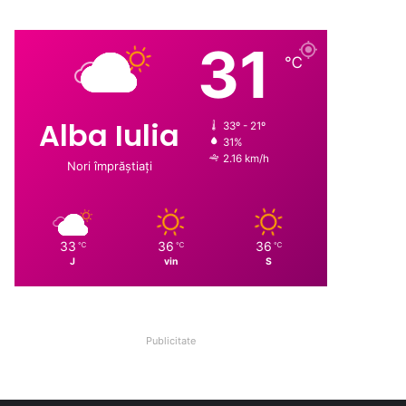
31
℃
Alba Iulia
33º - 21º
31%
2.16 km/h
Nori împrăștiați
33
36
36
℃
℃
℃
J
vin
S
Publicitate