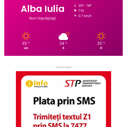
Alba Iulia
35º - 18º
71%
0.7 km/h
Nori împrăștiați
35
34
35
℃
℃
℃
vin
S
D
Publicitate