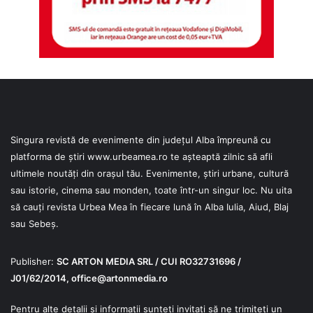
Singura revistă de evenimente din județul Alba împreună cu
platforma de știri
www.urbeamea.ro
te așteaptă zilnic să afli
ultimele noutăți din orașul tău. Evenimente, știri urbane, cultură
sau istorie, cinema sau monden, toate într-un singur loc. Nu uita
să cauți revista Urbea Mea în fiecare lună în Alba Iulia, Aiud, Blaj
sau Sebeș.
Publisher:
SC ARTON MEDIA SRL / CUI RO32731696 /
J01/62/2014,
office@artonmedia.ro
Pentru alte detalii și informații sunteți invitați să ne trimiteți un