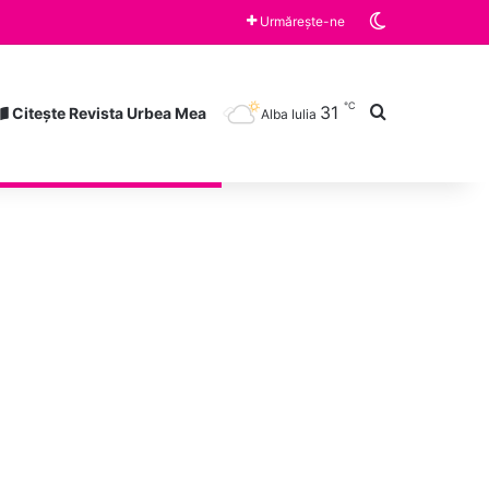
Switch skin
țene „Lucian Blaga” Alba
Urmărește-ne
℃
Caută după
31
Citește Revista Urbea Mea
Alba Iulia