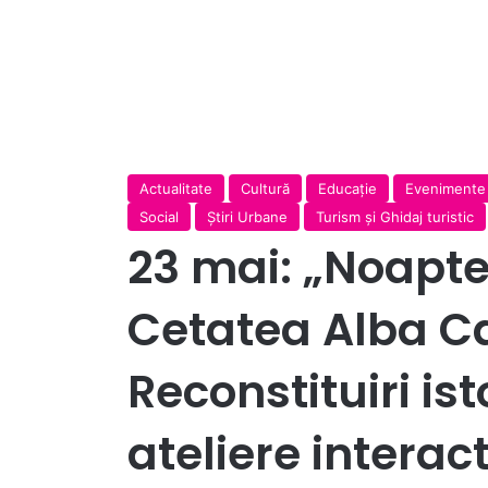
Actualitate
Cultură
Educație
Evenimente
Social
Ştiri Urbane
Turism și Ghidaj turistic
23 mai: „Noapte
Cetatea Alba Ca
Reconstituiri isto
ateliere intera