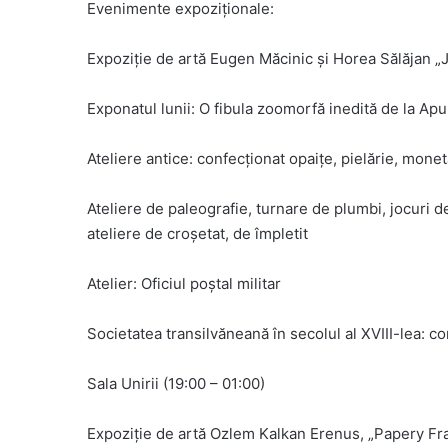
Evenimente expoziționale:
Expoziție de artă Eugen Măcinic și Horea Sălăjan „J
Exponatul lunii: O fibula zoomorfă inedită de la Ap
Ateliere antice: confecționat opaițe, pielărie, monet
Ateliere de paleografie, turnare de plumbi, jocuri d
ateliere de croșetat, de împletit
Atelier: Oficiul poștal militar
Societatea transilvăneană în secolul al XVIII-lea: co
Sala Unirii (19:00 – 01:00)
Expoziție de artă Ozlem Kalkan Erenus, „Papery Fra