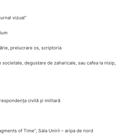
urnal vizual”
ulum
ărie, prelucrare os, scriptoria
e societate, degustare de zaharicale, sau cafea la nisip,
respondența civilă și militară
gments of Time”, Sala Unirii – aripa de nord