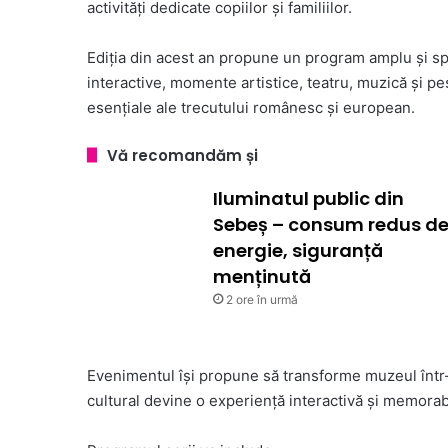
activități dedicate copiilor și familiilor.
Ediția din acest an propune un program amplu și spec
interactive, momente artistice, teatru, muzică și pe
esențiale ale trecutului românesc și european.
Vă recomandăm și
Iluminatul public din
Sebeș – consum redus d
energie, siguranță
menținută
2 ore în urmă
Evenimentul își propune să transforme muzeul într-un
cultural devine o experiență interactivă și memorabi