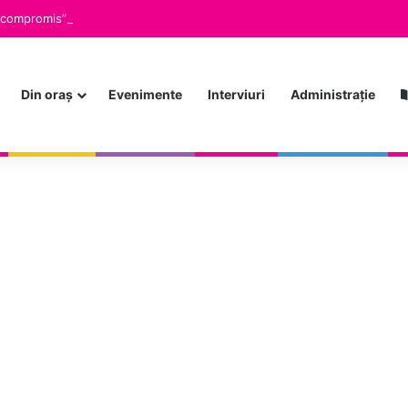
 compromis”, tema propusă pentru dezbatere la Seratele Bibliotecii Jude
Din oraș
Evenimente
Interviuri
Administrație