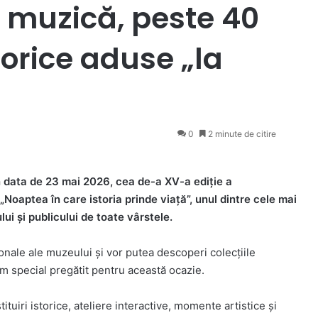
u, muzică, peste 40
torice aduse „la
0
2 minute de citire
în data de 23 mai 2026, cea de-a XV-a ediție a
oaptea în care istoria prinde viață”, unul dintre cele mai
ui și publicului de toate vârstele.
ționale ale muzeului și vor putea descoperi colecțiile
m special pregătit pentru această ocazie.
ituiri istorice, ateliere interactive, momente artistice și