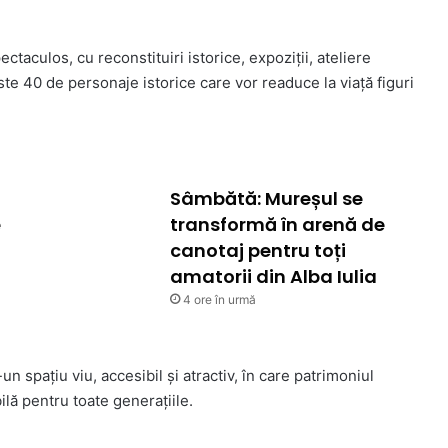
taculos, cu reconstituiri istorice, expoziții, ateliere
ste 40 de personaje istorice care vor readuce la viață figuri
Sâmbătă: Mureșul se
e
transformă în arenă de
canotaj pentru toți
amatorii din Alba Iulia
4 ore în urmă
 spațiu viu, accesibil și atractiv, în care patrimoniul
lă pentru toate generațiile.