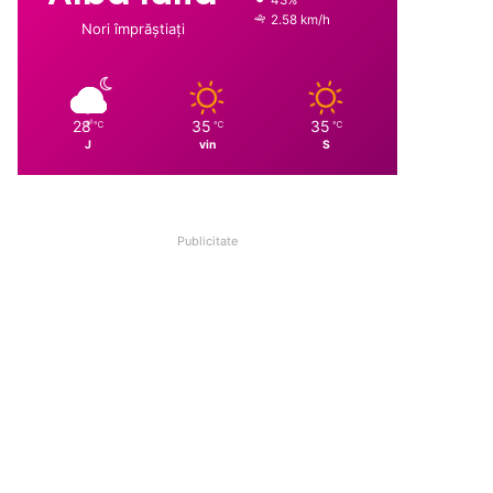
2.58 km/h
Nori împrăștiați
28
35
35
℃
℃
℃
J
vin
S
Publicitate