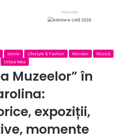
Publicitate
Istorie
Lifestyle & Fashion
Monden
Muzică
Urbea Mea
a Muzeelor” în
rolina:
rice, expoziții,
ctive, momente