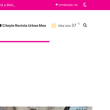
Switch skin
Vineri, ora 10:00 „Războiul limonadei” și „Zâmbește”, cărțile lunii august la Clubul de lectură a Bibliotecii Județene „Lucian Blaga” Alba Iulia
Urmărește-ne
℃
Caută după
37
Citește Revista Urbea Mea
Alba Iulia