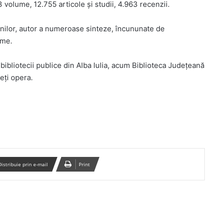
03 volume, 12.755 articole și studii, 4.963 recenzii.
mânilor, autor a numeroase sinteze, încununate de
ume.
 bibliotecii publice din Alba Iulia, acum Biblioteca Județeană
eți opera.
Distribuie prin e-mail
Print