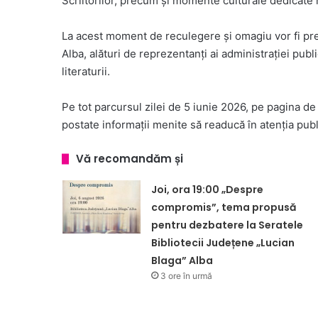
Scriitorilor, precum și momente culturale dedicate
La acest moment de reculegere și omagiu vor fi pre
Alba, alături de reprezentanți ai administrației publice
literaturii.
Pe tot parcursul zilei de 5 iunie 2026, pe pagina de
postate informații menite să readucă în atenția publi
Vă recomandăm și
Joi, ora 19:00 „Despre
compromis”, tema propusă
pentru dezbatere la Seratele
Bibliotecii Județene „Lucian
Blaga” Alba
3 ore în urmă