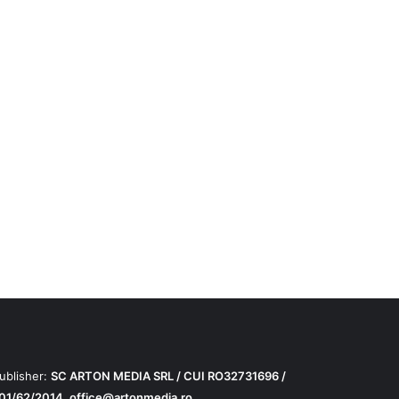
ublisher:
SC ARTON MEDIA SRL / CUI RO32731696 /
01/62/2014,
office@artonmedia.ro