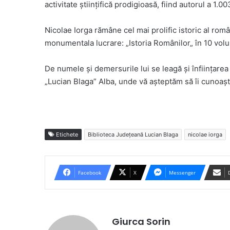
activitate științifică prodigioasă, fiind autorul a 1.0
Nicolae Iorga rămâne cel mai prolific istoric al ro
monumentala lucrare: „Istoria Românilor„ în 10 vol
De numele și demersurile lui se leagă și înființarea
„Lucian Blaga” Alba, unde vă așteptăm să îi cunoașt
Etichete
Biblioteca Județeană Lucian Blaga
nicolae iorga
Facebook
X
Messenger
Giurca Sorin