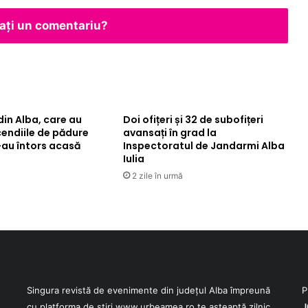
ăsați un comentariu?
din Alba, care au
Doi ofițeri și 32 de subofițeri
cendiile de pădure
avansați în grad la
-au întors acasă
Inspectoratul de Jandarmi Alba
Iulia
2 zile în urmă
Singura revistă de evenimente din județul Alba împreună
P
cu platforma de știri
www.urbeamea.ro
te așteaptă zilnic
J