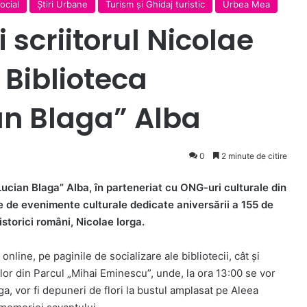
ocial
Ştiri Urbane
Turism și Ghidaj turistic
Urbea Mea
și scriitorul Nicolae
 Biblioteca
n Blaga” Alba
0
2 minute de citire
ucian Blaga” Alba, în parteneriat cu ONG-uri culturale din
rie de evenimente culturale dedicate aniversării a 155 de
istorici români, Nicolae Iorga.
online, pe paginile de socializare ale bibliotecii, cât și
or din Parcul „Mihai Eminescu”, unde, la ora 13:00 se vor
rga, vor fi depuneri de flori la bustul amplasat pe Aleea