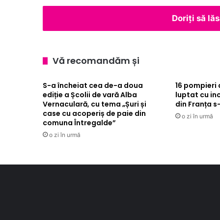
care
dau
Doriți să l
formă
viitorului
Vă recomandăm și
S-a încheiat cea de-a doua
16 pompieri 
ediție a Școlii de vară Alba
luptat cu in
Vernaculară, cu tema „Șuri și
din Franța s
case cu acoperiș de paie din
o zi în urmă
comuna Întregalde”
o zi în urmă