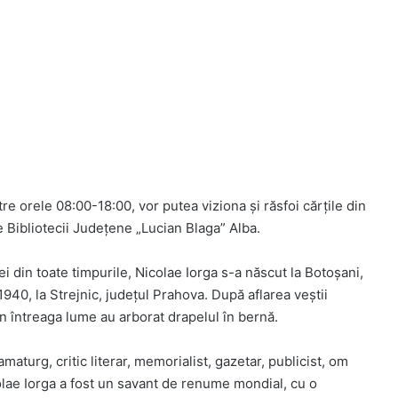
ntre orele 08:00-18:00, vor putea viziona și răsfoi cărțile din
le Bibliotecii Județene „Lucian Blaga” Alba.
i din toate timpurile, Nicolae Iorga s-a născut la Botoșani,
 1940, la Strejnic, județul Prahova. După aflarea veștii
din întreaga lume au arborat drapelul în bernă.
amaturg, critic literar, memorialist, gazetar, publicist, om
olae Iorga a fost un savant de renume mondial, cu o