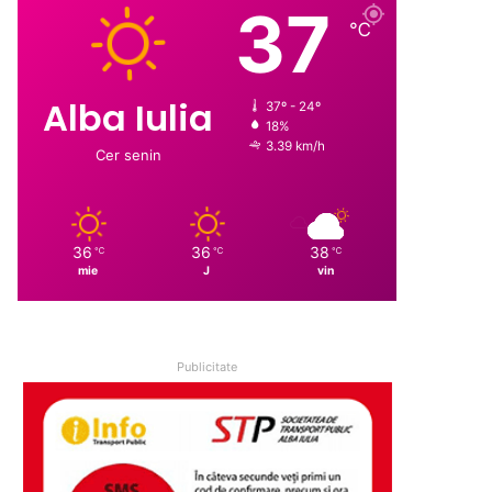
37
℃
Alba Iulia
37º - 24º
18%
3.39 km/h
Cer senin
36
36
38
℃
℃
℃
mie
J
vin
Publicitate