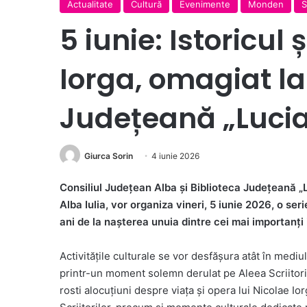
Actualitate
Cultură
Evenimente
Monden
S
5 iunie: Istoricul 
Iorga, omagiat la
Județeană „Lucia
Giurca Sorin
4 iunie 2026
Consiliul Județean Alba și Biblioteca Județeană „L
Alba Iulia, vor organiza vineri, 5 iunie 2026, o se
ani de la nașterea unuia dintre cei mai importanți 
Activitățile culturale se vor desfășura atât în mediul 
printr-un moment solemn derulat pe Aleea Scriitoril
rosti alocuțiuni despre viața și opera lui Nicolae Io