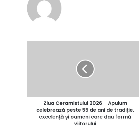
Ziua
Ceramistului
2026
–
Apulum
celebrează
peste
55
de
Ziua Ceramistului 2026 – Apulum
ani
de
celebrează peste 55 de ani de tradiție,
tradiție,
excelență și oameni care dau formă
excelență
viitorului
și
oameni