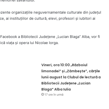
 memoriei savantului.
zente organizațiile neguvernamentale culturale din județul
, ai instituțiilor de cultură, elevi, profesori și iubitori ai
 Facebook a Bibliotecii Județene „Lucian Blaga” Alba, vor fi
că viața și opera lui Nicolae Iorga.
Vineri, ora 10:00 „Războiul
limonadei” și „Zâmbește”, cărțile
lunii august la Clubul de lectură a
Bibliotecii Județene „Lucian
Blaga” Alba Iulia
17 ore în urmă