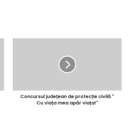
Concursul
județean
de
protecție
civilă
"
Cu
viața
mea
Concursul județean de protecție civilă "
apăr
viața!"
Cu viața mea apăr viața!"