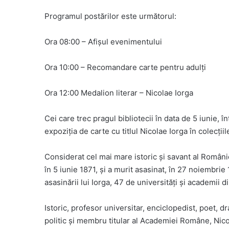
Programul postărilor este următorul:
Ora 08:00 – Afișul evenimentului
Ora 10:00 – Recomandare carte pentru adulți
Ora 12:00 Medalion literar – Nicolae Iorga
Cei care trec pragul bibliotecii în data de 5 iunie, î
expoziția de carte cu titlul Nicolae Iorga în colecții
Considerat cel mai mare istoric și savant al Românie
în 5 iunie 1871, și a murit asasinat, în 27 noiembrie
asasinării lui Iorga, 47 de universități și academii 
Istoric, profesor universitar, enciclopedist, poet, dr
politic și membru titular al Academiei Române, Nic