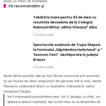
peste un milion de exemplare.
Vă recomandăm și
Tabără la mare pentru 43 de elevi cu
rezultate deosebite de la Colegiul
Național Militar „Mihai Viteazul” Alba
3 zile în urmă
Spectacole susținute de Trupa Skepsis
la Festivalul „Săptămâna Haferland” și ”
Teutonic Fest”, desfășurate în județul
Brașov
4 zile în urmă
Multe dintre poeziile sale au fost făcute cunoscute prin punerea
lor pe muzică de către compozitori din genurile folk și rock, Adrian
Păunescu colaborând direct cu muzicienii, îndeosebi în cadrul
Cenaclului Flacăra.
Va fi interesantă postumitatea mea. Vor fi, desigur, și uitări, vor
apărea și atacuri nedrepte, dar scrisul meu se va despovăra de