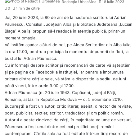
Redacția UrbeaMea
18 iulie 2023
0
1 min de citire
Joi, 20 iulie 2023, la 80 de ani de la nașterea scriitorului Adrian
Păunescu, Consiliul Județean Alba și Biblioteca Județeană „Lucian
Blaga” Alba își propun să-l readucă în atenția publică, printr-un
moment omagial.
Vă invităm așadar alături de noi, pe Aleea Scriitorilor din Alba Iulia,
la ora 12.00, pentru a participa la momentul depunerii de flori, la
bustul lui Adrian Păunescu.
Cu informații despre scriitor și recomandări de carte vă așteptăm
și pe pagina de Facebook a instituției, iar pentru a împrumuta
oricare dintre cărțile sale, vă stăm la dispoziție la sediu, de luni
până vineri, între orele 9.00 și 17.00.
Adrian Păunescu (n. 20 iulie 1943, Copăceni, județul Bălți,
România, astăzi în Republica Moldova — d. 5 noiembrie 2010,
București) a fost un autor, critic literar, eseist, director de reviste,
poet, publicist, textier, scriitor, traducător și om politic român.
Autorul a peste cincizeci de cărți, în majoritate volume de versuri,
Păunescu a fost unul dintre cei mai prolifici poeți români
contemporani. Cărțile sale au fost editate într-un tiraj record de