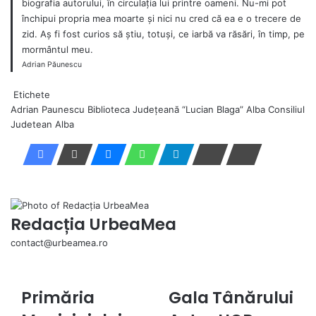
biografia autorului, în circulația lui printre oameni. Nu-mi pot
închipui propria mea moarte și nici nu cred că ea e o trecere de
zid. Aș fi fost curios să știu, totuși, ce iarbă va răsări, în timp, pe
mormântul meu.
Adrian Păunescu
Etichete
Adrian Paunescu
Biblioteca Judeţeană “Lucian Blaga” Alba
Consiliul
Judetean Alba
Redacția UrbeaMea
contact@urbeamea.ro
We
Primăria
Gala Tânărului
Primăria
Gala
Municipiului
Tânărului