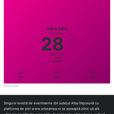
Alba Iulia
Cer senin
28
℃
33º - 23º
48%
3 km/h
℃
℃
℃
33
37
37
lun
mar
mie
Publicitate
Singura revistă de evenimente din județul Alba împreună cu
platforma de știri
www.urbeamea.ro
te așteaptă zilnic să afli