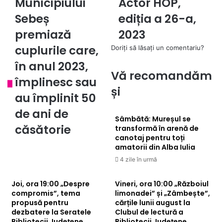
Municipiului
Actor HOP,
Sebeș
Actor
premiază
Sebeș
HOP,
ediția a 26-a,
cuplurile
ediția
premiază
2023
care,
a
în
26-
cuplurile care,
Doriți să lăsați un comentariu?
anul
a,
în anul 2023,
2023,
2023
Vă recomandăm
împlinesc
împlinesc sau
sau
și
au împlinit 50
au
împlinit
de ani de
Sâmbătă: Mureșul se
50
căsătorie
transformă în arenă de
de
canotaj pentru toți
ani
amatorii din Alba Iulia
de
4 zile în urmă
căsătorie
Joi, ora 19:00 „Despre
Vineri, ora 10:00 „Războiul
compromis”, tema
limonadei” și „Zâmbește”,
propusă pentru
cărțile lunii august la
dezbatere la Seratele
Clubul de lectură a
Bibliotecii Județene
Bibliotecii Județene