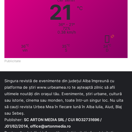
21
℃
36º - 21º
72%
0.38 km/h
℃
℃
℃
36
35
34
vin
S
D
Publicitate
Singura revistă de evenimente din județul Alba împreună cu
platforma de știri
www.urbeamea.ro
te așteaptă zilnic să afli
ultimele noutăți din orașul tău. Evenimente, știri urbane, cultură
sau istorie, cinema sau monden, toate într-un singur loc. Nu uita
să cauți revista Urbea Mea în fiecare lună în Alba Iulia, Aiud, Blaj
sau Sebeș.
Publisher:
SC ARTON MEDIA SRL / CUI RO32731696 /
J01/62/2014,
office@artonmedia.ro