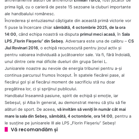
prima ligă, cu o carieră de peste 15 sezoane la cluburi importante
ale handbalului românesc.
Încrederea și entuziasmul câștigate din această primă victorie vor
fi puse la încercare chiar
sâmbătă, 4 octombrie 2025, de la ora
14:00
, când echipa noastră va disputa
primul meci acasă
, în
Sala
LPS
„Florin Fleș
eriu
” din Sebeș
. Adversara este una de calibru –
CS
Jiul Rovinari 2016
, o echipă recunoscută pentru jocul activ și
pentru valoarea individuală a jucătoarelor sale. Va fi, fără îndoială,
unul dintre cele mai dificile dueluri din grupa Seriei L.
Junioarele noastre au nevoie de energia tribunei pentru a-și
continua parcursul frumos început. În spatele fiecărei pase, al
fiecărui gol și al fiecărui moment de sacrificiu stă nu doar
pregătirea lor, ci și sprijinul publicului.
Handbalul înseamnă pasiune, spirit de echipă și emoție, iar
Sebeșul, şi Alba în general, au demonstrat mereu că știu să fie
alături de sport. De aceea,
vă
invit
ăm să veniți în număr cât mai
mare la sal
a din Sebe
ș, sâmbătă, 4 octombrie, ora 14:00
, pentru a
le susține pe junioarele III ale LPS „Florin Fleșeriu” Sebeș!
Vă recomandăm și