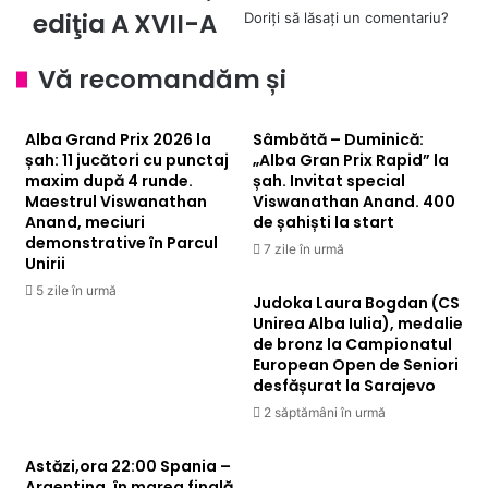
ediţia A XVII-A
Doriți să lăsați un comentariu?
A
Principilor
XVII-
Transilvaniei
A
Vă recomandăm și
Alba Grand Prix 2026 la
Sâmbătă – Duminică:
șah: 11 jucători cu punctaj
„Alba Gran Prix Rapid” la
maxim după 4 runde.
șah. Invitat special
Maestrul Viswanathan
Viswanathan Anand. 400
Anand, meciuri
de șahiști la start
demonstrative în Parcul
7 zile în urmă
Unirii
5 zile în urmă
Judoka Laura Bogdan (CS
Unirea Alba Iulia), medalie
de bronz la Campionatul
European Open de Seniori
desfășurat la Sarajevo
2 săptămâni în urmă
Astăzi,ora 22:00 Spania –
Argentina, în marea finală