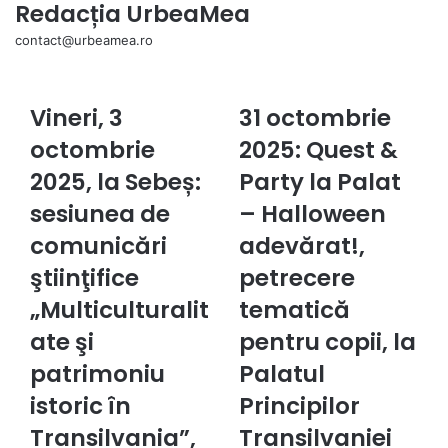
Redacția UrbeaMea
contact@urbeamea.ro
We
Vineri, 3
31 octombrie
Vineri,
31
3
octombrie
octombrie
2025: Quest &
octombrie
2025:
2025,
2025, la Sebeș:
Quest
Party la Palat
la
&
sesiunea de
– Halloween
Sebeș:
Party
sesiunea
la
comunicări
adevărat!,
de
Palat
ştiinţifice
petrecere
comunicări
–
ştiinţifice
Halloween
„Multiculturalit
tematică
„Multiculturalitate
adevărat!,
ate şi
pentru copii, la
şi
petrecere
patrimoniu
tematică
patrimoniu
Palatul
istoric
pentru
istoric în
Principilor
în
copii,
Transilvania”,
la
Transilvania”,
Transilvaniei
ediţia
Palatul