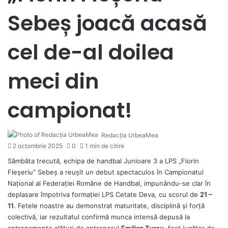
Sebeș joacă acasă
cel de-al doilea
meci din
campionat!
Redacția UrbeaMea
2 octombrie 2025
0
1 min de citire
Sâmbăta trecută, echipa de handbal Junioare 3 a LPS „Florin
Fleșeriu” Sebeș a reușit un debut spectaculos în Campionatul
Național al Federației Române de Handbal, impunându-se clar în
deplasare împotriva formației LPS Cetate Deva, cu scorul de
21 –
11
. Fetele noastre au demonstrat maturitate, disciplină și forță
colectivă, iar rezultatul confirmă munca intensă depusă la
antrenamente alături de antrenorul
Emilian Turcu
, fost jucător de