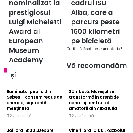
nominalizat la
cadrul ISU
la
cadrul
prestigiosul
ISU
prestigiosul
Alba, care a
Luigi
Alba,
Luigi Micheletti
parcurs peste
Micheletti
care
Award
a
Award al
1600 kilometri
al
parcurs
European
pe bicicletă
European
peste
Museum
1600
Museum
Doriți să lăsați un comentariu?
Academy
kilometri
Academy
pe
Vă recomandăm
bicicletă
și
Iluminatul public din
Sâmbătă: Mureșul se
Sebeș – consum redus de
transformă în arenă de
energie, siguranță
canotaj pentru toți
menținută
amatorii din Alba Iulia
2 zile în urmă
2 zile în urmă
Joi, ora 19:00 „Despre
Vineri, ora 10:00 „Războiul