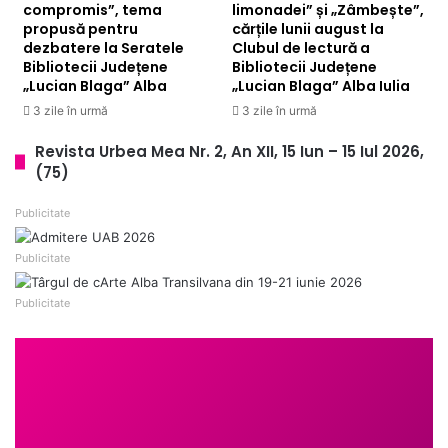
compromis”, tema
limonadei” și „Zâmbește”,
propusă pentru
cărțile lunii august la
dezbatere la Seratele
Clubul de lectură a
Bibliotecii Județene
Bibliotecii Județene
„Lucian Blaga” Alba
„Lucian Blaga” Alba Iulia
3 zile în urmă
3 zile în urmă
Revista Urbea Mea Nr. 2, An XII, 15 Iun – 15 Iul 2026,
(75)
Publicitate
Publicitate
Publicitate