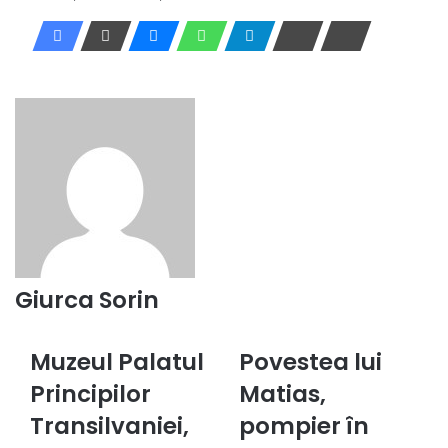
Giurca Sorin
Muzeul Palatul
Povestea lui
Muzeul
Povestea
Palatul
lui
Principilor
Matias,
Principilor
Matias,
Transilvaniei,
Transilvaniei,
pompier
pompier în
nominalizat
în