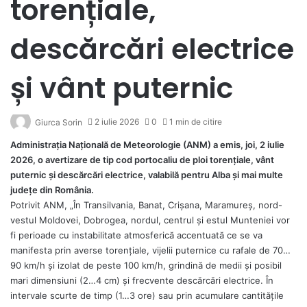
torențiale,
descărcări electrice
și vânt puternic
2 iulie 2026
0
1 min de citire
Giurca Sorin
Administrația Națională de Meteorologie (ANM) a emis, joi, 2 iulie
2026, o avertizare de tip cod portocaliu de ploi torențiale, vânt
puternic și descărcări electrice, valabilă pentru Alba și mai multe
județe din România.
Potrivit ANM, „În Transilvania, Banat, Crișana, Maramureș, nord-
vestul Moldovei, Dobrogea, nordul, centrul și estul Munteniei vor
fi perioade cu instabilitate atmosferică accentuată ce se va
manifesta prin averse torențiale, vijelii puternice cu rafale de 70…
90 km/h și izolat de peste 100 km/h, grindină de medii și posibil
mari dimensiuni (2…4 cm) și frecvente descărcări electrice. În
intervale scurte de timp (1…3 ore) sau prin acumulare cantitățile