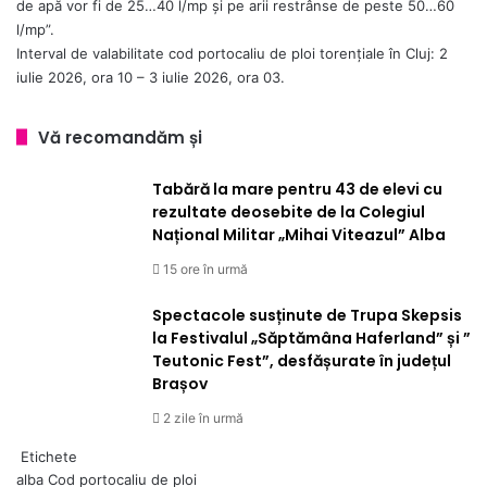
de apă vor fi de 25…40 l/mp și pe arii restrânse de peste 50…60
l/mp”.
Interval de valabilitate cod portocaliu de ploi torențiale în Cluj: 2
iulie 2026, ora 10 – 3 iulie 2026, ora 03.
Vă recomandăm și
Tabără la mare pentru 43 de elevi cu
rezultate deosebite de la Colegiul
Național Militar „Mihai Viteazul” Alba
15 ore în urmă
Spectacole susținute de Trupa Skepsis
la Festivalul „Săptămâna Haferland” și ”
Teutonic Fest”, desfășurate în județul
Brașov
2 zile în urmă
Etichete
alba
Cod portocaliu de ploi