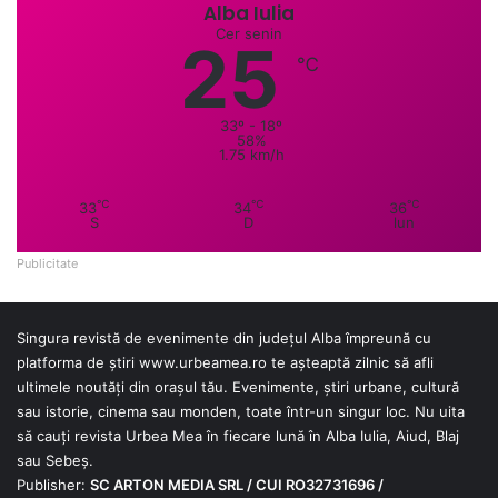
Alba Iulia
Cer senin
25
℃
33º - 18º
58%
1.75 km/h
℃
℃
℃
33
34
36
S
D
lun
Publicitate
Singura revistă de evenimente din județul Alba împreună cu
platforma de știri
www.urbeamea.ro
te așteaptă zilnic să afli
ultimele noutăți din orașul tău. Evenimente, știri urbane, cultură
sau istorie, cinema sau monden, toate într-un singur loc. Nu uita
să cauți revista Urbea Mea în fiecare lună în Alba Iulia, Aiud, Blaj
sau Sebeș.
Publisher:
SC ARTON MEDIA SRL / CUI RO32731696 /