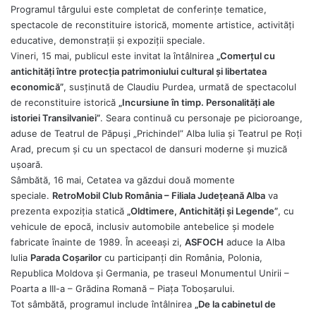
Programul târgului este completat de conferințe tematice,
spectacole de reconstituire istorică, momente artistice, activități
educative, demonstrații și expoziții speciale.
Vineri, 15 mai, publicul este invitat la întâlnirea
„Comerțul cu
antichități între protecția patrimoniului cultural și libertatea
economică”
, susținută de Claudiu Purdea, urmată de spectacolul
de reconstituire istorică
„Incursiune în timp. Personalități ale
istoriei Transilvaniei”
. Seara continuă cu personaje pe picioroange,
aduse de Teatrul de Păpuși „Prichindel” Alba Iulia și Teatrul pe Roți
Arad, precum și cu un spectacol de dansuri moderne și muzică
ușoară.
Sâmbătă, 16 mai, Cetatea va găzdui două momente
speciale.
RetroMobil Club România – Filiala Județeană Alba
va
prezenta expoziția statică
„Oldtimere, Antichități și Legende”
, cu
vehicule de epocă, inclusiv automobile antebelice și modele
fabricate înainte de 1989. În aceeași zi,
ASFOCH
aduce la Alba
Iulia
Parada Coșarilor
cu participanți din România, Polonia,
Republica Moldova și Germania, pe traseul Monumentul Unirii –
Poarta a III-a – Grădina Romană – Piața Toboșarului.
Tot sâmbătă, programul include întâlnirea
„De la cabinetul de