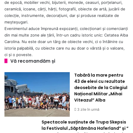
de epocă, mobilier vechi, bijuterii, monede, ceasuri, porțelanuri,
ceramică, icoane, cărți, hărți, fotografii, obiecte de artă, jucării de
colecție, instrumente, decorațiuni, dar și produse realizate de
meșteșugari.
Evenimentul aduce împreună expozanți, colecționari și comercianți
din mai multe zone ale țării, într-un cadru istoric unic: Cetatea Alba
Carolina. Nu este doar un târg de obiecte vechi, ci o întâlnire cu
istoria palpabilă, cu obiecte care nu au doar o vârstă și o valoare,
ci și o poveste.
Vă recomandăm și
Tabără la mare pentru
43 de elevi cu rezultate
deosebite de la Colegiul
Național Militar „Mihai
Viteazul” Alba
3 zile în urmă
Spectacole susținute de Trupa Skepsis
la Festivalul „Săptămâna Haferland” și ”