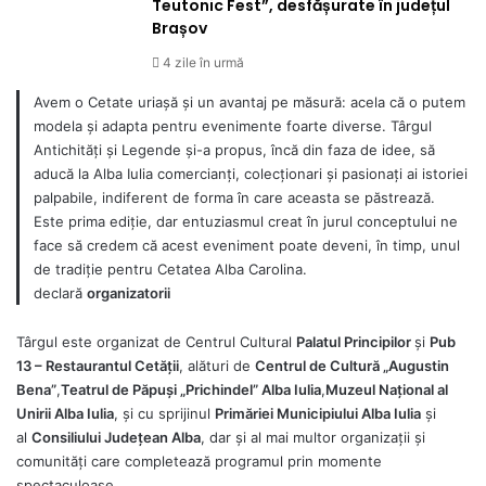
Teutonic Fest”, desfășurate în județul
Brașov
4 zile în urmă
Avem o Cetate uriașă și un avantaj pe măsură: acela că o putem
modela și adapta pentru evenimente foarte diverse. Târgul
Antichități și Legende și-a propus, încă din faza de idee, să
aducă la Alba Iulia comercianți, colecționari și pasionați ai istoriei
palpabile, indiferent de forma în care aceasta se păstrează.
Este prima ediție, dar entuziasmul creat în jurul conceptului ne
face să credem că acest eveniment poate deveni, în timp, unul
de tradiție pentru Cetatea Alba Carolina.
declară
organizatorii
Târgul este organizat de Centrul Cultural
Palatul Principilor
și
Pub
13 – Restaurantul Cetății
, alături de
Centrul de Cultură „Augustin
Bena”
,
Teatrul de Păpuși „Prichindel” Alba Iulia
,
Muzeul Național al
Unirii Alba Iulia
, și cu sprijinul
Primăriei Municipiului Alba Iulia
și
al
Consiliului Județean Alba
, dar și al mai multor organizații și
comunități care completează programul prin momente
spectaculoase.