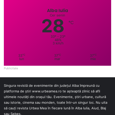
Alba Iulia
Cer senin
28
℃
33º - 23º
48%
3 km/h
℃
℃
℃
33
37
37
lun
mar
mie
Publicitate
Singura revistă de evenimente din județul Alba împreună cu
platforma de știri
www.urbeamea.ro
te așteaptă zilnic să afli
ultimele noutăți din orașul tău. Evenimente, știri urbane, cultură
sau istorie, cinema sau monden, toate într-un singur loc. Nu uita
să cauți revista Urbea Mea în fiecare lună în Alba Iulia, Aiud, Blaj
sau Sebeș.