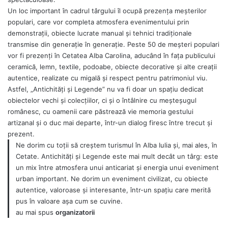
Un loc important în cadrul târgului îl ocupă prezența meșterilor
populari, care vor completa atmosfera evenimentului prin
demonstrații, obiecte lucrate manual și tehnici tradiționale
transmise din generație în generație. Peste 50 de meșteri populari
vor fi prezenți în Cetatea Alba Carolina, aducând în fața publicului
ceramică, lemn, textile, podoabe, obiecte decorative și alte creații
autentice, realizate cu migală și respect pentru patrimoniul viu.
Astfel, „Antichități și Legende” nu va fi doar un spațiu dedicat
obiectelor vechi și colecțiilor, ci și o întâlnire cu meșteșugul
românesc, cu oamenii care păstrează vie memoria gestului
artizanal și o duc mai departe, într-un dialog firesc între trecut și
prezent.
Ne dorim cu toții să creștem turismul în Alba Iulia și, mai ales, în
Cetate. Antichități și Legende este mai mult decât un târg: este
un mix între atmosfera unui anticariat și energia unui eveniment
urban important. Ne dorim un eveniment civilizat, cu obiecte
autentice, valoroase și interesante, într-un spațiu care merită
pus în valoare așa cum se cuvine.
au mai spus
organizatorii