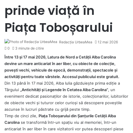
prinde viață în
Piața Toboșarului
Redacția UrbeaMea
12 mai 2026
0
3 minute de citire
Între 13 și 17 mai 2026, Latura de Nord a Cetății Alba Carolina
devine un mare anticariat în aer liber, cu obiecte de colecție,
povești vechi, vehicule de epocă, demonstrații, spectacole și
activități pentru toate vârstele. Accesul publicului este gratuit.
Din 13 până în 17 mai 2026, Alba Iulia găzduiește prima ediție a
Târgului
„Antichități și Legende în Cetatea Alba Carolina”
, un
eveniment dedicat pasionaților de istorie, colecționarilor, iubitorilor
de obiecte vechi și tuturor celor curioși să descopere poveștile
ascunse în lucruri păstrate cu grijă peste timp.
Timp de cinci zile,
Piața Toboșarului din Șanțurile Cetății Alba
Carolina
se transformă într-un spațiu viu al memoriei, într-un
anticariat în aer liber în care vizitatorii vor putea descoperi piese