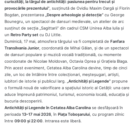
curiozități, la târgul de antichități: pasiunea pentru trecut și
provocările prezentului”
, susținută de Ovidiu Maxim Oargă și Florin
Bogdan, prezentarea
„Despre arheologie și detecție”
cu George
Bounegru, un spectacol de dansuri medievale, un atelier de arc
susținut de secția „Sagittarii” din cadrul CSM Unirea Alba Iulia și
un
Retro Party set
cu DJ Little.
Duminică, 17 mai, atmosfera târgului va fi completată de
Fanfara
Transilvania Junior
, coordonată de Mihai Gălan, și de un spectacol
de dansuri populare și muzică vocală tradițională, cu momente
coordonate de Nicolae Moldovan, Octavia Oprea și Grațiela Blaga.
Prin acest eveniment, Cetatea Alba Carolina devine, timp de cinci
zile, un loc de întâlnire între colecționari, meșteșugari, artiști,
iubitori de istorie și publicul larg.
„Antichități și Legende”
propune
o formulă nouă de valorificare a spațiului istoric al Cetății: una care
aduce împreună patrimoniul, turismul, economia locală, educația și
bucuria descoperirii.
Antichități și Legende în Cetatea Alba Carolina
se desfășoară în
perioada
13–17 mai 2026
, în
Piața Toboșarului
, cu program zilnic
între
09:00 și 22:00
. Intrarea este liberă.