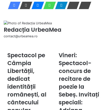
Redacția UrbeaMea
contact@urbeamea.ro
We
Spectacol pe
Vineri:
Spectacol
Vineri:
pe
Spectacol-
Câmpia
Spectacol-
Câmpia
concurs
Libertății,
Libertății,
de
concurs de
dedicat
recitare
dedicat
recitare de
identității
de
românești,
poezie
identității
poezie la
al
la
românești, al
Sebeș. Invitați
cântecului
Sebeș.
popular
Invitați
cântecului
speciali:
autentic
speciali: