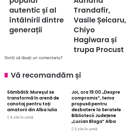
popular
Adriana
și
Adriana
al
Trandafir,
autentic și al
Trandafir,
întâlnirii
Vasile
întâlnirii dintre
Vasile Șeicaru,
dintre
Șeicaru,
generații
Chiyo
generații
Chiyo
Hagiwara
Hagiwara și
și
trupa
trupa Procust
Procust
Doriți să lăsați un comentariu?
Vă recomandăm și
Sâmbătă: Mureșul se
Joi, ora 19:00 „Despre
transformă în arenă de
compromis”, tema
canotaj pentru toți
propusă pentru
amatorii din Alba Iulia
dezbatere la Seratele
Bibliotecii Județene
4 zile în urmă
„Lucian Blaga” Alba
5 zile în urmă