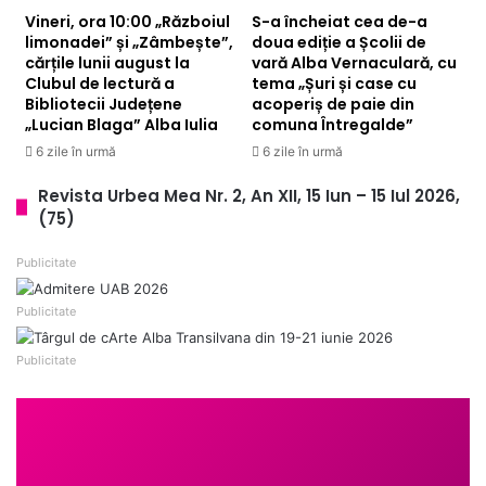
Vineri, ora 10:00 „Războiul
S-a încheiat cea de-a
limonadei” și „Zâmbește”,
doua ediție a Școlii de
cărțile lunii august la
vară Alba Vernaculară, cu
Clubul de lectură a
tema „Șuri și case cu
Bibliotecii Județene
acoperiș de paie din
„Lucian Blaga” Alba Iulia
comuna Întregalde”
6 zile în urmă
6 zile în urmă
Revista Urbea Mea Nr. 2, An XII, 15 Iun – 15 Iul 2026,
(75)
Publicitate
Publicitate
Publicitate