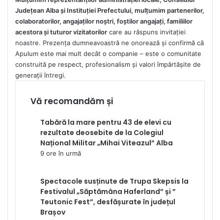
Judeţean Alba şi Instituţiei Prefectului, mulţumim
partenerilor,
colaboratorilor, angajaților noștri, foștilor angajați, familiilor
acestora și tuturor vizitatorilor
care au răspuns invitației
noastre. Prezența dumneavoastră ne onorează și confirmă că
Apulum este mai mult decât o companie – este o comunitate
construită pe respect, profesionalism și valori împărtășite de
generații întregi.
Vă recomandăm și
Tabără la mare pentru 43 de elevi cu
rezultate deosebite de la Colegiul
Național Militar „Mihai Viteazul” Alba
9 ore în urmă
Spectacole susținute de Trupa Skepsis la
Festivalul „Săptămâna Haferland” și ”
Teutonic Fest”, desfășurate în județul
Brașov