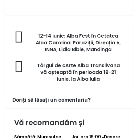
Website
12-
12-14 iunie: Alba Fest în Cetatea
14
Alba Carolina: Paraziții, Direcția 5,
iunie:
INNA, Lidia Bible, Mandinga
Alba
Fest
Târgul
Târgul de cArte Alba Transilvana
în
de
Cetatea
vă așteaptă în perioada 19-21
cArte
Alba
iunie, la Alba Iulia
Alba
Carolina:
Transilvana
Paraziții,
vă
Direcția
Doriți să lăsați un comentariu?
așteaptă
5,
în
INNA,
perioada
Lidia
Vă recomandăm și
19-
Bible,
21
Mandinga
iunie,
Sâmbătă: Mureșul se
Joi, ora 19:00 „Despre