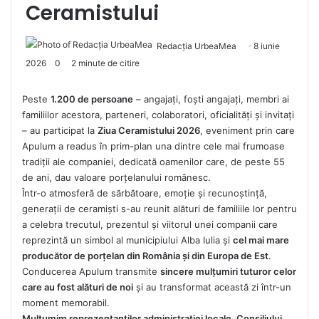
Ceramistului
Redacția UrbeaMea
8 iunie
2026
0
2 minute de citire
Peste
1.200 de persoane
– angajați, foști angajați, membri ai
familiilor acestora, parteneri, colaboratori, oficialităţi și invitați
– au participat la
Ziua Ceramistului 2026
, eveniment prin care
Apulum a readus în prim-plan una dintre cele mai frumoase
tradiții ale companiei, dedicată oamenilor care, de peste 55
de ani, dau valoare porțelanului românesc.
Într-o atmosferă de sărbătoare, emoție și recunoștință,
generații de ceramiști s-au reunit alături de familiile lor pentru
a celebra trecutul, prezentul și viitorul unei companii care
reprezintă un simbol al municipiului Alba Iulia și
cel mai mare
producător de porțelan din România și din Europa de Est
.
Conducerea Apulum transmite
sincere mulțumiri tuturor celor
care au fost alături de noi
și au transformat această zi într-un
moment memorabil.
Mulțumim reprezentanţilor administraţiei locale, Consiliului