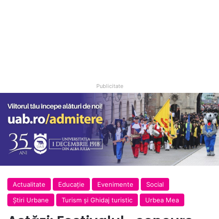
Publicitate
Actualitate
Educație
Evenimente
Social
Ştiri Urbane
Turism și Ghidaj turistic
Urbea Mea