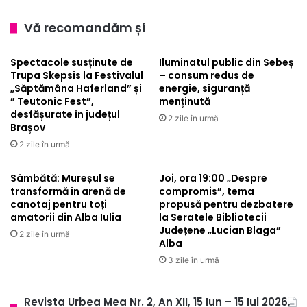
apicole,
concert
Vă recomandăm și
Lora
Spectacole susținute de
Iluminatul public din Sebeș
Trupa Skepsis la Festivalul
– consum redus de
„Săptămâna Haferland” și
energie, siguranță
” Teutonic Fest”,
menținută
desfășurate în județul
2 zile în urmă
Brașov
2 zile în urmă
Sâmbătă: Mureșul se
Joi, ora 19:00 „Despre
transformă în arenă de
compromis”, tema
canotaj pentru toți
propusă pentru dezbatere
amatorii din Alba Iulia
la Seratele Bibliotecii
Județene „Lucian Blaga”
2 zile în urmă
Alba
3 zile în urmă
Revista Urbea Mea Nr. 2, An XII, 15 Iun – 15 Iul 2026,