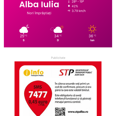
Alba Iulia
28º - 19º
42%
3.79 km/h
Nori împrăștiați
25
34
36
℃
℃
℃
S
D
lun
Publicitate