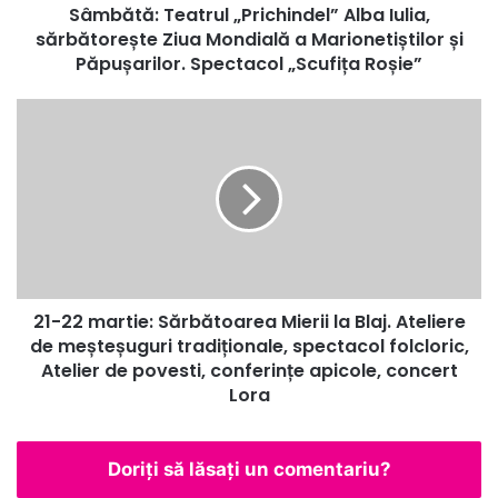
Sâmbătă: Teatrul „Prichindel” Alba Iulia,
Marionetiștilor
și
sărbătorește Ziua Mondială a Marionetiștilor și
Păpușarilor.
Păpușarilor. Spectacol „Scufița Roșie”
Spectacol
„Scufița
21-
Roșie”
22
martie:
Sărbătoarea
Mierii
la
Blaj.
Ateliere
de
21-22 martie: Sărbătoarea Mierii la Blaj. Ateliere
meșteșuguri
tradiționale,
de meșteșuguri tradiționale, spectacol folcloric,
spectacol
Atelier de povesti, conferințe apicole, concert
folcloric,
Lora
Atelier
de
povesti,
Doriți să lăsați un comentariu?
conferințe