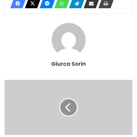
Giurca Sorin
Sâmbătă:
Teatrul
„Prichindel”
Alba
Iulia,
sărbătorește
Ziua
Mondială
a