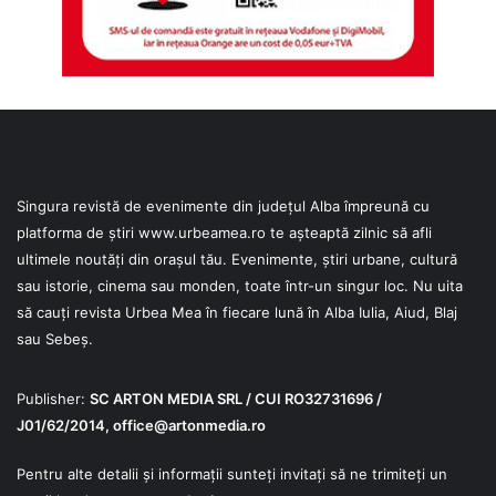
Singura revistă de evenimente din județul Alba împreună cu
platforma de știri
www.urbeamea.ro
te așteaptă zilnic să afli
ultimele noutăți din orașul tău. Evenimente, știri urbane, cultură
sau istorie, cinema sau monden, toate într-un singur loc. Nu uita
să cauți revista Urbea Mea în fiecare lună în Alba Iulia, Aiud, Blaj
sau Sebeș.
Publisher:
SC ARTON MEDIA SRL / CUI RO32731696 /
J01/62/2014,
office@artonmedia.ro
Pentru alte detalii și informații sunteți invitați să ne trimiteți un