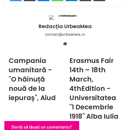
Redacția UrbeaMea
contact@urbeamea.ro
Website
Campania
Erasmus Fair
Campania
Erasmus
umanitară -
Fair
umanitară -
14th – 18th
"O
14th
hăinuță
"O hăinuță
–
March,
nouă
18th
nouă de la
4thEdition -
de
March,
la
4thEdition
iepuraș", Aiud
Universitatea
iepuraș",
-
"1 Decembrie
Aiud
Universitatea
"1
1918" Alba Iulia
Decembrie
1918"
Doriți să lăsați un comentariu?