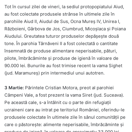
Tot în cursul zilei de vineri, la sediul protopopiatului Aiud,
au fost colectate produsele strânse în ultimele zile în
parohiile Aiud II, Aiudul de Sus, Ocna Mureș IV, Unirea I,
Războieni, Gârbova de Jos, Ciumbrud, Micoșlaca și Poiana
Aiudului. Greutatea tuturor produselor depășește două
tone. În parohia Târnăveni II a fost colectată o cantitate
însemnată de produse alimentare neperisabile, pături,
pilote, îmbrăcăminte și produse de igienă în valoare de
90.000 lei. Bunurile au fost trimise recent la vama Sighet
(jud. Maramureș) prin intermediul unui autotren.
3 Martie:
Părintele Cristian Motora, preot al parohiei
Câmpeni Vale, a fost prezent la vama Siret (jud. Suceava).
Pe această cale, s-a întâlnit cu o parte din refugiații
ucraineni care au intrat pe teritoriul României, oferindu-le
produsele colectate în ultimele zile în sânul comunității pe
care o păstorește: alimente neperisabile, îmbrăcăminte și
produse de igienă, în valoare de aproximativ 33.000 lei.