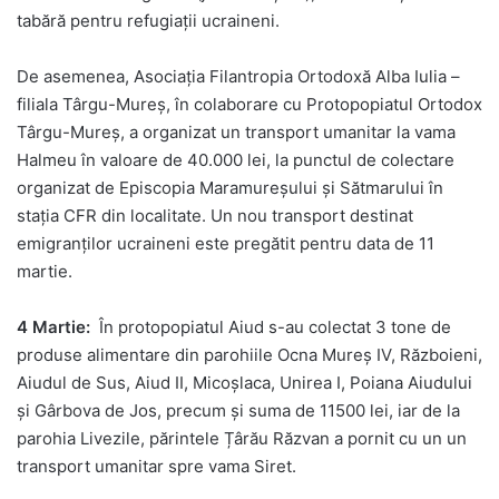
tabără pentru refugiații ucraineni.
De asemenea, Asociația Filantropia Ortodoxă Alba Iulia –
filiala Târgu-Mureș, în colaborare cu Protopopiatul Ortodox
Târgu-Mureș, a organizat un transport umanitar la vama
Halmeu în valoare de 40.000 lei, la punctul de colectare
organizat de Episcopia Maramureșului și Sătmarului în
stația CFR din localitate. Un nou transport destinat
emigranților ucraineni este pregătit pentru data de 11
martie.
4 Martie:
În protopopiatul Aiud s-au colectat 3 tone de
produse alimentare din parohiile Ocna Mureș IV, Războieni,
Aiudul de Sus, Aiud II, Micoșlaca, Unirea I, Poiana Aiudului
și Gârbova de Jos, precum și suma de 11500 lei, iar de la
parohia Livezile, părintele Țârău Răzvan a pornit cu un un
transport umanitar spre vama Siret.