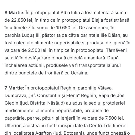
8 Martie:
În protopopiatul Alba Iulia a fost colectată suma
de 22.850 lei, în timp ce în protopopiatul Blaj a fost strânsă
în ultimele zile suma de 19.650 lei. De asemenea, în
parohia Luduș III, păstorită de către părintele Ilie Dăian, au
fost colectate alimente neperisabile și produse de igienă în
valoare de 2.500 lei, în timp ce în protopopiatul Târnăveni
se află în desfășurare o nouă colectă umanitară. După
încheierea acțiunii, produsele va fi transportate la unul
dintre punctele de frontieră cu Ucraina.
7 Martie:
În protopopiatul Reghin, parohiile Vătava,
Dumbrava, „Sf. Constantin și Elena” Reghin, Râpa de Jos,
Gledin (jud. Bistrița-Năsăud) au adus la sediul protoieriei
medicamente, alimente neperisabile, produse de
papetărie, perne, pături și lenjerii în valoare de 7.500 lei.
Ulterior, acestea au fost transportate la Centrul de tineret
din localitatea Agafton (jud. Botoșani), unde funcționează o