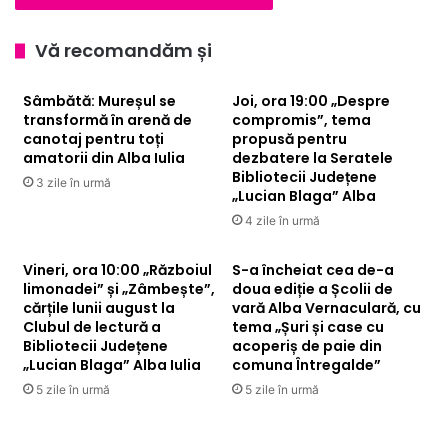
Alba
Iulia
Vă recomandăm și
Sâmbătă: Mureșul se
Joi, ora 19:00 „Despre
transformă în arenă de
compromis”, tema
canotaj pentru toți
propusă pentru
amatorii din Alba Iulia
dezbatere la Seratele
Bibliotecii Județene
3 zile în urmă
„Lucian Blaga” Alba
4 zile în urmă
Vineri, ora 10:00 „Războiul
S-a încheiat cea de-a
limonadei” și „Zâmbește”,
doua ediție a Școlii de
cărțile lunii august la
vară Alba Vernaculară, cu
Clubul de lectură a
tema „Șuri și case cu
Bibliotecii Județene
acoperiș de paie din
„Lucian Blaga” Alba Iulia
comuna Întregalde”
5 zile în urmă
5 zile în urmă