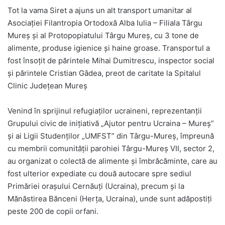
Tot la vama Siret a ajuns un alt transport umanitar al
Asociației Filantropia Ortodoxă Alba Iulia – Filiala Târgu
Mureș și al Protopopiatului Târgu Mureș, cu 3 tone de
alimente, produse igienice și haine groase. Transportul a
fost însoțit de părintele Mihai Dumitrescu, inspector social
și părintele Cristian Gâdea, preot de caritate la Spitalul
Clinic Județean Mureș
Venind în sprijinul refugiaților ucraineni, reprezentanții
Grupului civic de inițiativă „Ajutor pentru Ucraina – Mureș”
și ai Ligii Studenților „UMFST” din Târgu-Mureș, împreună
cu membrii comunității parohiei Târgu-Mureș VII, sector 2,
au organizat o colectă de alimente și îmbrăcăminte, care au
fost ulterior expediate cu două autocare spre sediul
Primăriei orașului Cernăuți (Ucraina), precum și la
Mănăstirea Bănceni (Herța, Ucraina), unde sunt adăpostiți
peste 200 de copii orfani.