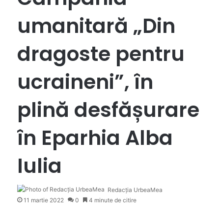
umanitară „Din
dragoste pentru
ucraineni”, în
plină desfășurare
în Eparhia Alba
Iulia
Redacția UrbeaMea
11 martie 2022
0
4 minute de citire