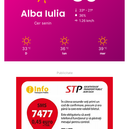
Alba Iulia
33º - 21º
36%
1.26 km/h
Cer senin
33
36
39
℃
℃
℃
D
lun
mar
Publicitate