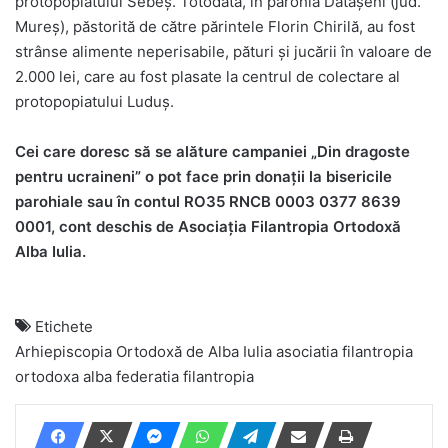
protopopiatului Sebeș. Totodată, în parohia Dătășeni (jud.
Mureș), păstorită de către părintele Florin Chirilă, au fost
strânse alimente neperisabile, pături și jucării în valoare de
2.000 lei, care au fost plasate la centrul de colectare al
protopopiatului Luduș.
Cei care doresc să se alăture campaniei „Din dragoste
pentru ucraineni” o pot face prin donații la bisericile
parohiale sau în contul RO35 RNCB 0003 0377 8639
0001, cont deschis de Asociația Filantropia Ortodoxă
Alba Iulia.
Etichete
Arhiepiscopia Ortodoxă de Alba Iulia
asociatia filantropia
ortodoxa alba
federatia filantropia