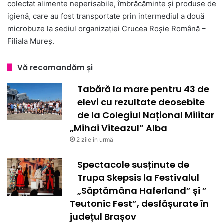
colectat alimente neperisabile, îmbrăcăminte și produse de
igienă, care au fost transportate prin intermediul a două
microbuze la sediul organizației Crucea Roșie Română –
Filiala Mureș.
Vă recomandăm și
Tabără la mare pentru 43 de
elevi cu rezultate deosebite
de la Colegiul Național Militar
„Mihai Viteazul” Alba
2 zile în urmă
Spectacole susținute de
Trupa Skepsis la Festivalul
„Săptămâna Haferland” și ”
Teutonic Fest”, desfășurate în
județul Brașov