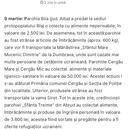
3 zile în urmă
9 martie: P
arohia Biia (jud. Alba) a predat la sediul
protopopiatului Blaj o colecta cu alimente neperisabile, în
valoare de 2.500 lei. De asemenea, tot în această parohie
au fost strânse articole de îmbrăcăminte (aprox. 600 kg),
care vor fi transportate la Mănăstirea „Sfântul Mare
Mucenic Dimitrie” de la Dumbrava, unde sunt cazate mai
multe persoane de cetățenie ucraineană. Parohiile Cergău
Mare și Cergău Mic au colectat alimente și materiale
igienico-sanitare în valoare de 50.000 lei. Acestei acțiuni i
s-au alăturat Primăria comunei Cergău și Secția de Poliție
din localitate. Ulterior, produsele strânse au fost
transportate la vama Siret. Tot în aceste zile, credincioșii
parohiei „Sfânta Treime” din Abrud au colectat alimente,
îmbrăcăminte și produse de îngrijire personală în valoare
de 3.600 lei, acestea fiind sortate și pregătite pentru a fi
oferite refugiaților ucraineni.