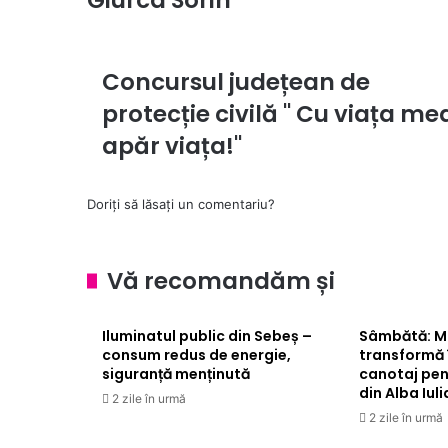
Concursul județean de
Concursul
județean
protecție civilă " Cu viața me
de
protecție
apăr viața!"
civilă
"
Cu
Doriți să lăsați un comentariu?
viața
mea
apăr
Vă recomandăm și
viața!"
Iluminatul public din Sebeș –
Sâmbătă: Mu
consum redus de energie,
transformă 
siguranță menținută
canotaj pen
din Alba Iuli
2 zile în urmă
2 zile în urmă