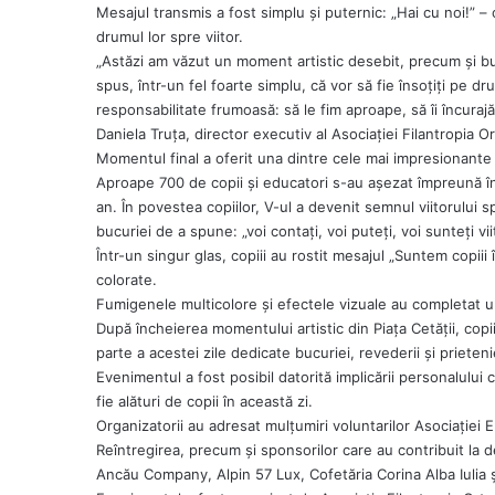
Mesajul transmis a fost simplu și puternic: „Hai cu noi!” – o
drumul lor spre viitor.
„Astăzi am văzut un moment artistic desebit, precum și buc
spus, într-un fel foarte simplu, că vor să fie însoțiți pe d
responsabilitate frumoasă: să le fim aproape, să îi încurajă
Daniela Truța, director executiv al Asociației Filantropia O
Momentul final a oferit una dintre cele mai impresionante i
Aproape 700 de copii și educatori s-au așezat împreună în f
an. În povestea copiilor, V-ul a devenit semnul viitorului spr
bucuriei de a spune: „voi contați, voi puteți, voi sunteți vii
Într-un singur glas, copiii au rostit mesajul „Suntem copiii 
colorate.
Fumigenele multicolore și efectele vizuale au completat un
După încheierea momentului artistic din Piața Cetății, copii
parte a acestei zile dedicate bucuriei, revederii și prieteni
Evenimentul a fost posibil datorită implicării personalului c
fie alături de copii în această zi.
Organizatorii au adresat mulțumiri voluntarilor Asociației
Reîntregirea, precum și sponsorilor care au contribuit la
Ancău Company, Alpin 57 Lux, Cofetăria Corina Alba Iulia ș