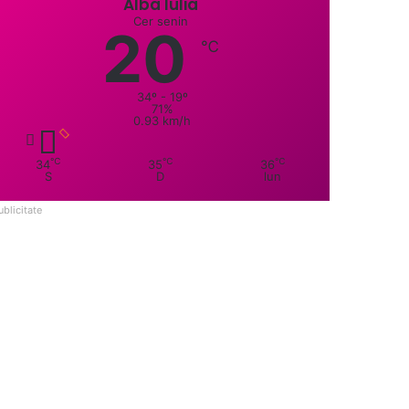
Alba Iulia
Cer senin
20
℃
34º - 19º
71%
0.93 km/h
℃
℃
℃
34
35
36
S
D
lun
ublicitate