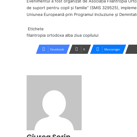
Evenimentul a fost organizat de Asociația Filantropia Ortod
de suport pentru copil și familie” (SMIS 329525), impleme
Uniunea Europeană prin Programul Incluziune și Demnitat
Etichete
filantropia ortodoxa alba
ziua copilului
Facebook
X
Messenger
Giurca Sorin