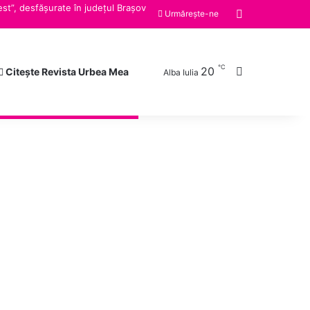
st”, desfășurate în județul Brașov
Switch skin
Urmărește-ne
℃
Caută după
20
Citește Revista Urbea Mea
Alba Iulia