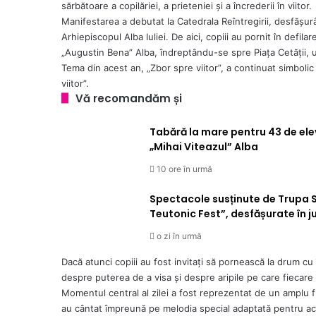
sărbătoare a copilăriei, a prieteniei și a încrederii în viitor.
Manifestarea a debutat la Catedrala Reîntregirii, desfășur
Arhiepiscopul Alba Iuliei. De aici, copiii au pornit în defila
„Augustin Bena” Alba, îndreptându-se spre Piața Cetății, u
Tema din acest an, „Zbor spre viitor”, a continuat simboli
viitor”.
Vă recomandăm și
Tabără la mare pentru 43 de elev
„Mihai Viteazul” Alba
10 ore în urmă
Spectacole susținute de Trupa S
Teutonic Fest”, desfășurate în j
o zi în urmă
Dacă atunci copiii au fost invitați să pornească la drum cu 
despre puterea de a visa și despre aripile pe care fiecare 
Momentul central al zilei a fost reprezentat de un amplu f
au cântat împreună pe melodia special adaptată pentru ac