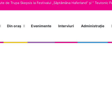
te de Trupa Skepsis la Festivalul „Săptămâna Haferland” și ” Teutonic Fe
Din oraș
Evenimente
Interviuri
Administrație