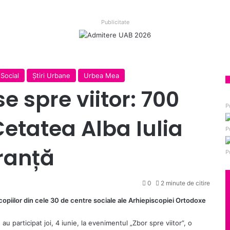
Publicitate
Social
Ştiri Urbane
Urbea Mea
e spre viitor: 700
P
etatea Alba Iulia
P
ranță
P
0
2 minute de citire
l copiilor din cele 30 de centre sociale ale Arhiepiscopiei Ortodoxe
 au participat joi, 4 iunie, la evenimentul „Zbor spre viitor”, o