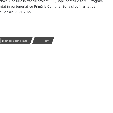
oxă Alba Iulia în cadrul proiectului „Copii pentru viitor! – Program
ntat în parteneriat cu Primăria Comunei Șona și cofinanțat de
e Socială 2021–2027.
Distribuie prin e-mail
Print