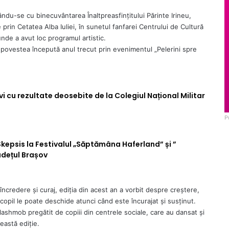
ându-se cu binecuvântarea Înaltpreasfințitului Părinte Irineu,
re prin Cetatea Alba Iuliei, în sunetul fanfarei Centrului de Cultură
nde a avut loc programul artistic.
c povestea începută anul trecut prin evenimentul „Pelerini spre
i cu rezultate deosebite de la Colegiul Național Militar
P
kepsis la Festivalul „Săptămâna Haferland” și ”
udețul Brașov
încredere și curaj, ediția din acest an a vorbit despre creștere,
copil le poate deschide atunci când este încurajat și susținut.
lashmob pregătit de copiii din centrele sociale, care au dansat și
eastă ediție.