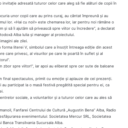
 invitație adresată tuturor celor care aleg să fie alături de copii în
uria unor copii care au prins curaj, au cântat împreună și au
rumul lor. «Hai cu noi!» este chemarea lor, iar pentru noi rămâne o
m și să îi ajutăm să privească spre viitor cu încredere”, a declarat
rtodoxă Alba Iulia și manager al proiectului.
magini ale zilei.
orma literei V, simbolul care a însoțit întreaga ediție din acest
e care privesc, al visurilor pe care le poartă în suflet și al
torul”.
în zbor spre viitor!”, iar apoi au eliberat spre cer sute de baloane
 final spectaculos, primit cu emoție și aplauze de cei prezenți.
i au participat la o masă festivă pregătită special pentru ei, ca
ei.
entrelor sociale, a voluntarilor și a tuturor celor care au ales să
 Emanoil, Fanfarei Centrului de Cultură „Augustin Bena” Alba, Radio
 desfășurarea evenimentului: Societatea Mercur SRL, Societatea
i Banca Transilvania Sucursala Alba.