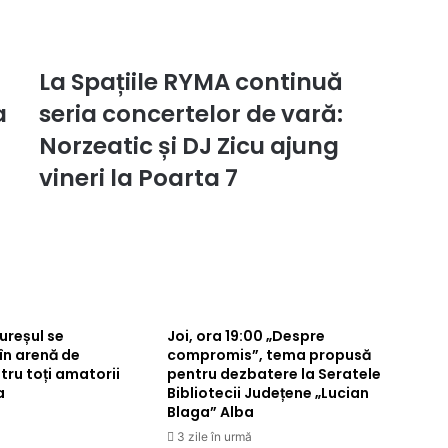
La Spațiile RYMA continuă
La
Spațiile
a
seria concertelor de vară:
RYMA
continuă
Norzeatic și DJ Zicu ajung
seria
vineri la Poarta 7
concertelor
de
vară:
Norzeatic
și
DJ
Zicu
ajung
reșul se
Joi, ora 19:00 „Despre
vineri
în arenă de
compromis”, tema propusă
la
tru toți amatorii
pentru dezbatere la Seratele
Poarta
a
Bibliotecii Județene „Lucian
Blaga” Alba
7
3 zile în urmă