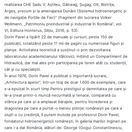
realizarea CHE Sadu V, Aştileu, Gâlceag, Șugag, Olt, Bistriţa,
Argeş, precum și la amenajarea Dunării (Sistemul hidroenergetic și
de navigaţie Porţile de Fier)” (fragment din lucrarea Volker
Wollmann, „Patrimoniu preindustrial și industrial în România”, vol.
VI, Editura Honterus, Sibiu, 2016, p. 53).
Dorin Pavel a tipărit 22 de manuale şi cursuri, peste 150 de
publicaţii, totalizând peste 11 mii de pagini cu numeroase figuri şi
planşe. Activitatea teoretică a susţinut-o prin dezvoltarea
laboratorului academicianului Vâlcovici, iniţiind un Compartiment de
Hidraulică, dar mai ales prin participarea pe teren atât cu studenţii,
cât şi cu specialiştii.
În anul 1976, Dorin Pavel a publicat o importantă lucrare,
„Arhitectura apelor”, într-un tiraj de doar 1.600 de exemplare, care
s-a epuizat în scurt timp.Pentru prestigiul şi demnitatea pe care şi
le-a creat printr-o muncă necurmată şi tenace, comparată cu
stânca pe care şi-a amplasat barajele, pentru încrederea şi
dragostea pe care a purtat-o mereu ştiinţei româneşti pe care a
slujit-o cu credinţă, îl putem include pe profesorul Dorin Pavel,
fondatorul hidroenergeticii româneşti, în galeria marilor ingineri pe
care i-a dat România, alături de: George (Gogu) Constantinescu,