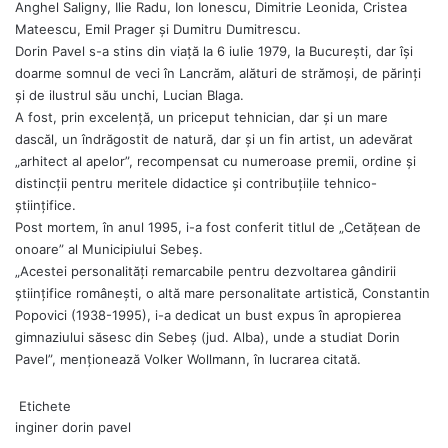
Anghel Saligny, Ilie Radu, Ion Ionescu, Dimitrie Leonida, Cristea
Mateescu, Emil Prager şi Dumitru Dumitrescu.
Dorin Pavel s-a stins din viaţă la 6 iulie 1979, la Bucureşti, dar îşi
doarme somnul de veci în Lancrăm, alături de strămoşi, de părinţi
şi de ilustrul său unchi, Lucian Blaga.
A fost, prin excelenţă, un priceput tehnician, dar şi un mare
dascăl, un îndrăgostit de natură, dar şi un fin artist, un adevărat
„arhitect al apelor”, recompensat cu numeroase premii, ordine şi
distincţii pentru meritele didactice şi contribuţiile tehnico-
ştiinţifice.
Post mortem, în anul 1995, i-a fost conferit titlul de „Cetăţean de
onoare” al Municipiului Sebeş.
„Acestei personalităţi remarcabile pentru dezvoltarea gândirii
ştiinţifice românești, o altă mare personalitate artistică, Constantin
Popovici (1938-1995), i-a dedicat un bust expus în apropierea
gimnaziului săsesc din Sebeş (jud. Alba), unde a studiat Dorin
Pavel”, menționează Volker Wollmann, în lucrarea citată.
Etichete
inginer dorin pavel