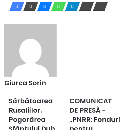
Giurca Sorin
Sărbătoarea
COMUNICAT
Sărbătoarea
COMUNICAT
Rusaliilor.
DE
Rusaliilor.
DE PRESĂ -
Pogorârea
PRESĂ
Sfântului
Pogorârea
-
„PNRR: Fonduri
Duh
„PNRR:
Sfântului Duh
pentru
peste
Fonduri