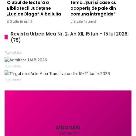
Clubul de lectură a
tema „Șuri și case cu
Bibliotecii Județene
acoperiș de paie din
„Lucian Blaga” Alba Iulia
comuna Întregalde”
2 zile în urmă
3 zile în urmă
Revista Urbea Mea Nr. 2, An XII, 15 Iun – 15 Iul 2026,
(75)
Publicitate
Publicitate
Publicitate
Alba Iulia
Cer senin