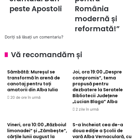
Apostoli
pentru
peste Apostoli
România
România
modernă și
modernă
și
reformată!”
reformată!”
Doriți să lăsați un comentariu?
Vă recomandăm și
Sâmbătă: Mureșul se
Joi, ora 19:00 „Despre
transformă în arenă de
compromis”, tema
canotaj pentru toți
propusă pentru
amatorii din Alba Iulia
dezbatere la Seratele
Bibliotecii Județene
20 de ore în urmă
„Lucian Blaga” Alba
2 zile în urmă
Vineri, ora 10:00 „Războiul
S-a încheiat cea de-a
limonadei” și „Zâmbește”,
doua ediție a Școlii de
cărțile lunii august la
vară Alba Vernaculară, cu