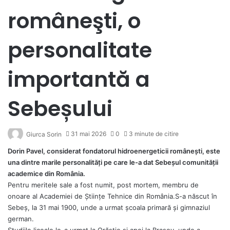
româneşti, o
personalitate
importantă a
Sebeșului
31 mai 2026
0
3 minute de citire
Giurca Sorin
Dorin Pavel, considerat fondatorul hidroenergeticii românești, este
una dintre marile personalități pe care le-a dat Sebeșul comunității
academice din România.
Pentru meritele sale a fost numit, post mortem, membru de
onoare al Academiei de Ştiinţe Tehnice din România.S-a născut în
Sebeş, la 31 mai 1900, unde a urmat şcoala primară şi gimnaziul
german.
Studiile liceale le-a urmat la Orăştie şi apoi la Braşov, unde a