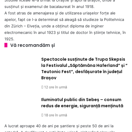
susținut și examenul de bacalaureat în anul 1918.
A fost atras de amenajarea şi de utilizarea uriaşelor forţe ale
apelor, fapt ce l-a determinat să aleagă să studieze la Politehnica
din Zürich – Elveţia, unde a obţinut diploma de inginer
electromecanic în anul 1923 şi titlul de doctor în ştiinţe tehnice, în
1925.
Vă recomandăm și
Spectacole susținute de Trupa Skepsis
la Festivalul „Săptămâna Haferland” și ”
Teutonic Fest”, desfășurate în județul
Brașov
12 ore în urmă
Iluminatul public din Sebeș – consum
redus de energie, siguranță menținută
18 ore în urmă
A lucrat aproape 40 de ani pe şantiere şi peste 50 de ani la