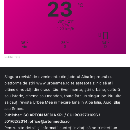
23
℃
36º - 21º
57%
1.23 km/h
℃
℃
℃
36
35
34
vin
S
D
Publicitate
Singura revistă de evenimente din județul Alba împreună cu
platforma de știri
www.urbeamea.ro
te așteaptă zilnic să afli
ultimele noutăți din orașul tău. Evenimente, știri urbane, cultură
sau istorie, cinema sau monden, toate într-un singur loc. Nu uita
să cauți revista Urbea Mea în fiecare lună în Alba Iulia, Aiud, Blaj
sau Sebeș.
Publisher:
SC ARTON MEDIA SRL / CUI RO32731696 /
J01/62/2014,
office@artonmedia.ro
Pentru alte detalii și informații sunteți invitați să ne trimiteți un