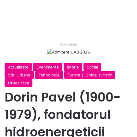
Publicitate
Actualitate
Evenimente
Istorie
Social
Ştiri Urbane
Tehnologie
Turism și Ghidaj turistic
Urbea Mea
Dorin Pavel (1900-
1979), fondatorul
hidroenergeticii