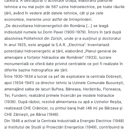
catedră. A desfăşurat o activitate uriaşă, elaborând planurile
tehnice a nu mai puţin de 567 uzine hidroelectrice, pe toate râurile
ţării, având în vedere atât datele tehnice, cât şi pe cele
economice, inerente unor astfel de întreprinderi.
„De dezvoltarea hidroenergeticii din România […] se leagă
indisolubil numele lui Dorin Pavel (1900-1979). Întors în ţară după
absolvirea Politehnicii din Zürich, unde şi-a susținut şi doctoratul
în anul 1925, este angajat la S.A.R. „Electrica”. Inventariază
potenţialul hidroenergetic al ţării, elaborând „Planul general de
amenajare a forțelor hidraulice ale României” (1933), lucrare
monumentală ce oferă date privind centralele ce pot fi realizate în
diferite bazine hidrografice ale ţării.
Între 1930-1934 a lucrat ca șef de exploatare la centrala Dobrești,
apoi (1934-1941) ca director tehnic la Uzinele Comunale București,
amenajând salba de lacuri Buftea, Băneasa, Herăstrău, Floreasca,
Tei, Fundeni, realizând primele încercări pe modele hidraulice
(1936). După război, rezolvă alimentarea cu apă a Uzinelor Reșița,
realizează CHE Crăinicel, cu primul baraj înalt (48 m) pe Bârzava şi
CHE Zărnești, pe Bârsa (1946).
Din 1948 a activat la Centrala Industrială a Energiei Electrice (1948)
și Institutul de Studii şi Proiectări Energetice (1949), contribuind la