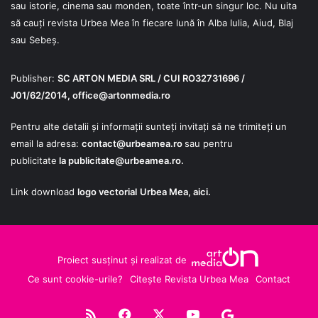
sau istorie, cinema sau monden, toate într-un singur loc. Nu uita
să cauți revista Urbea Mea în fiecare lună în Alba Iulia, Aiud, Blaj
sau Sebeș.
Publisher:
SC ARTON MEDIA SRL / CUI RO32731696 /
J01/62/2014,
office@artonmedia.ro
Pentru alte detalii și informații sunteți invitați să ne trimiteți un
email la adresa:
contact@urbeamea.ro
sau pentru
publicitate
la
publicitate@urbeamea.ro
.
Link download
logo vectorial
Urbea Mea,
aici
.
Proiect susținut și realizat de
Ce sunt cookie-urile?
Citește Revista Urbea Mea
Contact
RSS
Facebook
X
YouTube
Google