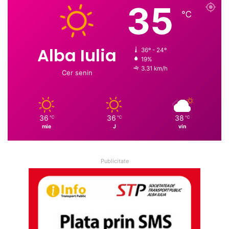
35
℃
Alba Iulia
36º - 24º
19%
3.31 km/h
Cer senin
36
36
38
℃
℃
℃
mie
J
vin
Publicitate