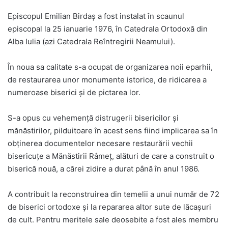
Episcopul Emilian Birdaș a fost instalat în scaunul
episcopal la 25 ianuarie 1976, în Catedrala Ortodoxă din
Alba Iulia (azi Catedrala Reîntregirii Neamului).
În noua sa calitate s-a ocupat de organizarea noii eparhii,
de restaurarea unor monumente istorice, de ridicarea a
numeroase biserici și de pictarea lor.
S-a opus cu vehemență distrugerii bisericilor și
mănăstirilor, pilduitoare în acest sens fiind implicarea sa în
obținerea documentelor necesare restaurării vechii
bisericuțe a Mănăstirii Râmeț, alături de care a construit o
biserică nouă, a cărei zidire a durat până în anul 1986.
A contribuit la reconstruirea din temelii a unui număr de 72
de biserici ortodoxe și la repararea altor sute de lăcașuri
de cult. Pentru meritele sale deosebite a fost ales membru