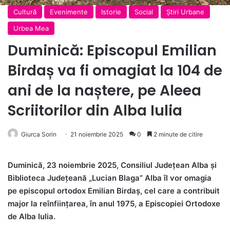
Cultură
Evenimente
Istorie
Social
Ştiri Urbane
Urbea Mea
Duminică: Episcopul Emilian
Birdaș va fi omagiat la 104 de
ani de la naștere, pe Aleea
Scriitorilor din Alba Iulia
Giurca Sorin
21 noiembrie 2025
0
2 minute de citire
Duminică, 23 noiembrie 2025, Consiliul Județean Alba și
Biblioteca Județeană „Lucian Blaga” Alba îl vor omagia
pe episcopul ortodox Emilian Birdaș, cel care a contribuit
major la reînființarea, în anul 1975, a Episcopiei Ortodoxe
de Alba Iulia.