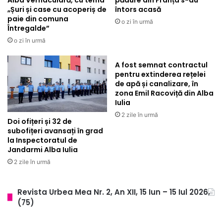
Alba Vernaculară, cu tema
pădure din Franța s-au
„Șuri și case cu acoperiș de
întors acasă
paie din comuna
o zi în urmă
Întregalde”
o zi în urmă
A fost semnat contractul
pentru extinderea rețelei
de apă și canalizare, în
zona Emil Racoviță din Alba
Iulia
2 zile în urmă
Doi ofițeri și 32 de
subofițeri avansați în grad
la Inspectoratul de
Jandarmi Alba Iulia
2 zile în urmă
Revista Urbea Mea Nr. 2, An XII, 15 Iun – 15 Iul 2026,
(75)