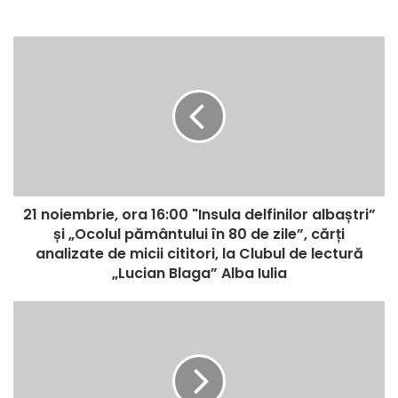
21
noiembrie,
ora
16:00
"Insula
delfinilor
albaștri”
și
„Ocolul
21 noiembrie, ora 16:00 "Insula delfinilor albaștri”
pământului
în
și „Ocolul pământului în 80 de zile”, cărți
80
analizate de micii cititori, la Clubul de lectură
de
„Lucian Blaga” Alba Iulia
zile”,
cărți
Sâmbătă:
analizate
Crosul
de
Unirii,
micii
în
cititori,
Șanțurile