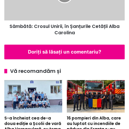
la
Cetății
Clubul
Alba
de
Carolina
lectură
„Lucian
Sâmbătă: Crosul Unirii, în Șanțurile Cetății Alba
Blaga”
Carolina
Alba
Iulia
Doriți să lăsați un comentariu?
Vă recomandăm și
S-a încheiat cea de-a
16 pompieri din Alba, care
doua ediție a Școlii de vară
au luptat cu incendiile de