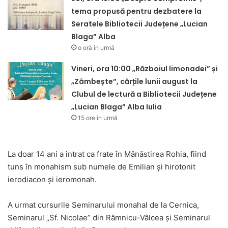
tema propusă pentru dezbatere la
Seratele Bibliotecii Județene „Lucian
Blaga” Alba
o oră în urmă
Vineri, ora 10:00 „Războiul limonadei” și
„Zâmbește”, cărțile lunii august la
Clubul de lectură a Bibliotecii Județene
„Lucian Blaga” Alba Iulia
15 ore în urmă
La doar 14 ani a intrat ca frate în Mănăstirea Rohia, fiind
tuns în monahism sub numele de Emilian și hirotonit
ierodiacon și ieromonah.
A urmat cursurile Seminarului monahal de la Cernica,
Seminarul „Sf. Nicolae” din Râmnicu-Vâlcea și Seminarul