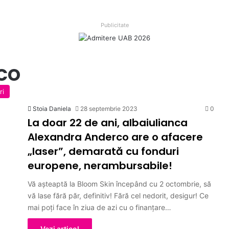
Publicitate
co
ri
Stoia Daniela
28 septembrie 2023
0
La doar 22 de ani, albaiulianca
Alexandra Anderco are o afacere
„laser”, demarată cu fonduri
europene, nerambursabile!
Vă așteaptă la Bloom Skin începând cu 2 octombrie, să
vă lase fără păr, definitiv! Fără cel nedorit, desigur! Ce
mai poți face în ziua de azi cu o finanțare…
Vezi articol