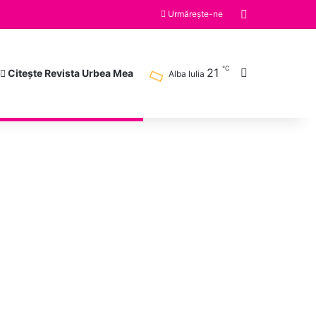
Switch skin
Urmărește-ne
℃
21
Caută după
Citește Revista Urbea Mea
Alba Iulia