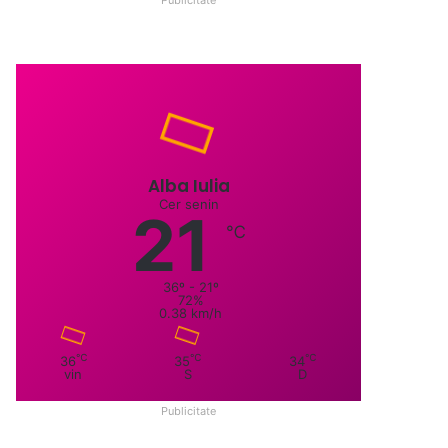
Alba Iulia
Cer senin
21
℃
36º - 21º
72%
0.38 km/h
℃
℃
℃
36
35
34
vin
S
D
Publicitate