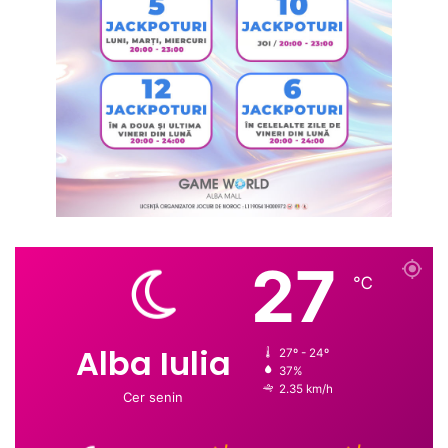
27
℃
Alba Iulia
27º - 24º
37%
2.35 km/h
Cer senin