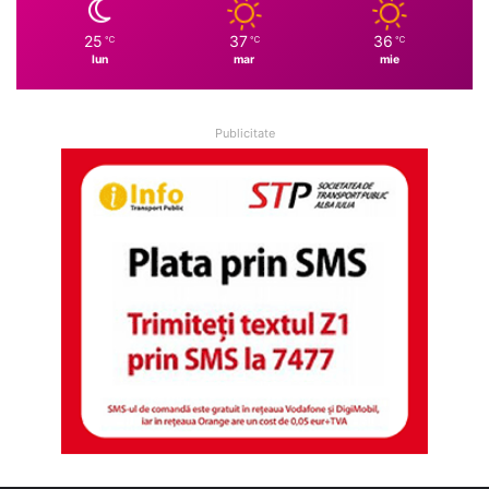
25
37
36
℃
℃
℃
lun
mar
mie
Publicitate