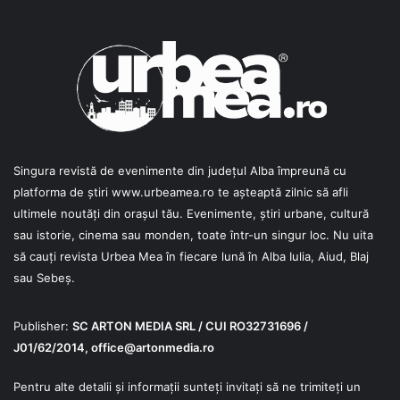
Singura revistă de evenimente din județul Alba împreună cu
platforma de știri
www.urbeamea.ro
te așteaptă zilnic să afli
ultimele noutăți din orașul tău. Evenimente, știri urbane, cultură
sau istorie, cinema sau monden, toate într-un singur loc. Nu uita
să cauți revista Urbea Mea în fiecare lună în Alba Iulia, Aiud, Blaj
sau Sebeș.
Publisher:
SC ARTON MEDIA SRL / CUI RO32731696 /
J01/62/2014,
office@artonmedia.ro
Pentru alte detalii și informații sunteți invitați să ne trimiteți un