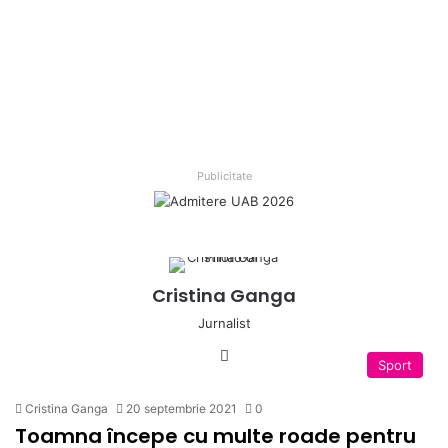
Publicitate
Cristina Ganga
Jurnalist
Fa
Sport
ce
bo
Cristina Ganga
20 septembrie 2021
0
ok
Toamna începe cu multe roade pentru