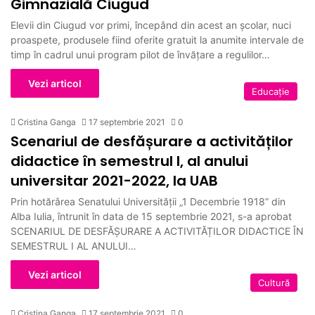
Gimnazială Ciugud
Elevii din Ciugud vor primi, începând din acest an școlar, nuci
proaspete, produsele fiind oferite gratuit la anumite intervale de
timp în cadrul unui program pilot de învățare a regulilor…
Vezi articol
Educație
Cristina Ganga
17 septembrie 2021
0
Scenariul de desfășurare a activităților
didactice în semestrul I, al anului
universitar 2021-2022, la UAB
Prin hotărârea Senatului Universității „1 Decembrie 1918” din
Alba Iulia, întrunit în data de 15 septembrie 2021, s-a aprobat
SCENARIUL DE DESFĂȘURARE A ACTIVITĂȚILOR DIDACTICE ÎN
SEMESTRUL I AL ANULUI…
Vezi articol
Cultură
Cristina Ganga
17 septembrie 2021
0