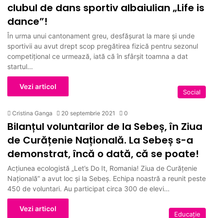
clubul de dans sportiv albaiulian „Life is
dance”!
În urma unui cantonament greu, desfășurat la mare și unde
sportivii au avut drept scop pregătirea fizică pentru sezonul
competițional ce urmează, iată că în sfârșit toamna a dat
startul…
Vezi articol
Social
Cristina Ganga
20 septembrie 2021
0
Bilanțul voluntarilor de la Sebeș, în Ziua
de Curățenie Națională. La Sebeș s-a
demonstrat, încă o dată, că se poate!
Acțiunea ecologistă „Let’s Do It, Romania! Ziua de Curățenie
Națională” a avut loc și la Sebeș. Echipa noastră a reunit peste
450 de voluntari. Au participat circa 300 de elevi…
Vezi articol
Educație