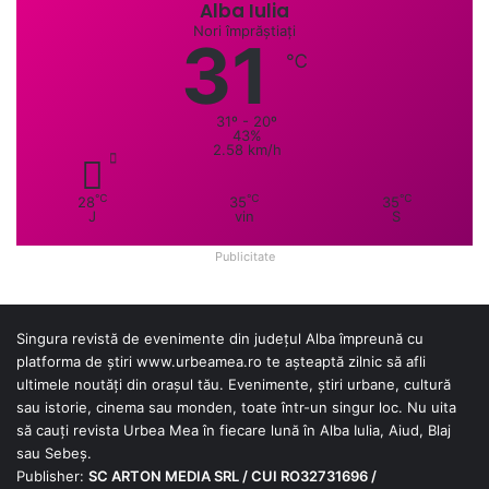
Alba Iulia
Nori împrăștiați
31
℃
31º - 20º
43%
2.58 km/h
℃
℃
℃
28
35
35
J
vin
S
Publicitate
Singura revistă de evenimente din județul Alba împreună cu
platforma de știri
www.urbeamea.ro
te așteaptă zilnic să afli
ultimele noutăți din orașul tău. Evenimente, știri urbane, cultură
sau istorie, cinema sau monden, toate într-un singur loc. Nu uita
să cauți revista Urbea Mea în fiecare lună în Alba Iulia, Aiud, Blaj
sau Sebeș.
Publisher:
SC ARTON MEDIA SRL / CUI RO32731696 /