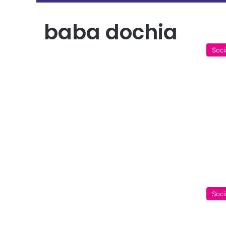
baba dochia
Soci
Soci