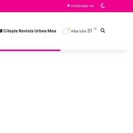
Switch skin
Vineri, ora 10:00 „Războiul limonadei” și „Zâmbește”, cărțile lunii august la Clubul de lectură a Bibliotecii Județene „Lucian Blaga” Alba Iulia
Urmărește-ne
℃
31
Caută după
Citește Revista Urbea Mea
Alba Iulia