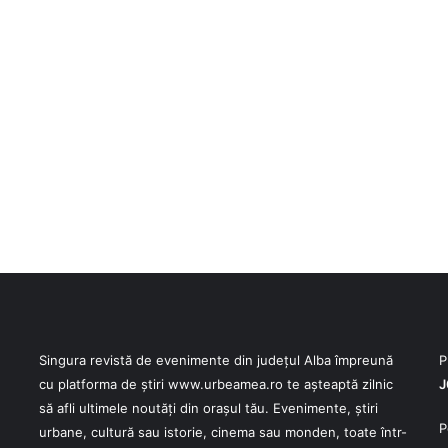
Singura revistă de evenimente din județul Alba împreună
P
cu platforma de știri
www.urbeamea.ro
te așteaptă zilnic
J
să afli ultimele noutăți din orașul tău. Evenimente, știri
P
urbane, cultură sau istorie, cinema sau monden, toate într-