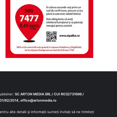
ublisher:
SC ARTON MEDIA SRL / CUI RO32731696 /
01/62/2014,
office@artonmedia.ro
entru alte detalii și informații sunteți invitați să ne trimiteți