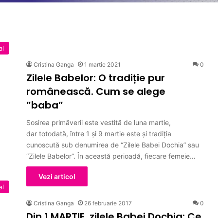
al
Cristina Ganga
1 martie 2021
0
Zilele Babelor: O tradiție pur
românească. Cum se alege
”baba”
Sosirea primăverii este vestită de luna martie,
dar totodată, între 1 şi 9 martie este şi tradiţia
cunoscută sub denumirea de “Zilele Babei Dochia” sau
“Zilele Babelor”. În această perioadă, fiecare femeie…
Vezi articol
al
Cristina Ganga
26 februarie 2017
0
Din 1 MARTIE, zilele Babei Dochia: Ce