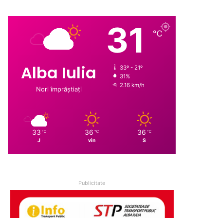
31
℃
Alba Iulia
33º - 21º
31%
2.16 km/h
Nori împrăștiați
33
36
36
℃
℃
℃
J
vin
S
Publicitate