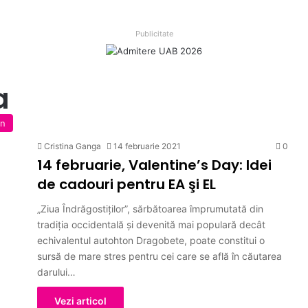
Publicitate
a
on
Cristina Ganga
14 februarie 2021
0
14 februarie, Valentine’s Day: Idei
de cadouri pentru EA şi EL
„Ziua Îndrăgostiţilor”, sărbătoarea împrumutată din
tradiţia occidentală şi devenită mai populară decât
echivalentul autohton Dragobete, poate constitui o
sursă de mare stres pentru cei care se află în căutarea
darului…
Vezi articol