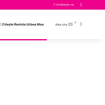
Switch skin
Urmărește-ne
℃
20
Caută după
Citește Revista Urbea Mea
Alba Iulia