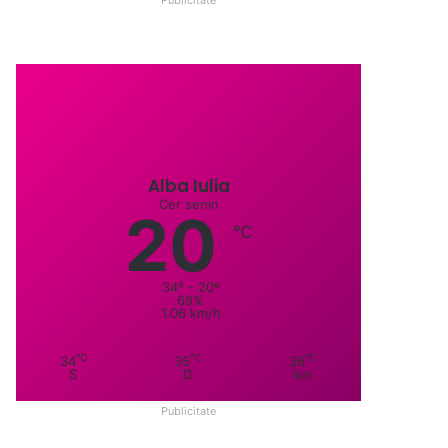
Alba Iulia
Cer senin
20
℃
34º - 20º
68%
1.06 km/h
℃
℃
℃
34
35
36
S
D
lun
Publicitate