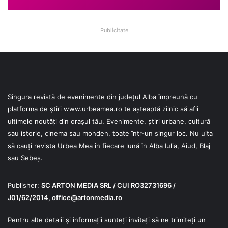
Publicitate
Singura revistă de evenimente din județul Alba împreună cu
platforma de știri
www.urbeamea.ro
te așteaptă zilnic să afli
ultimele noutăți din orașul tău. Evenimente, știri urbane, cultură
sau istorie, cinema sau monden, toate într-un singur loc. Nu uita
să cauți revista Urbea Mea în fiecare lună în Alba Iulia, Aiud, Blaj
sau Sebeș.
Publisher:
SC ARTON MEDIA SRL / CUI RO32731696 /
J01/62/2014,
office@artonmedia.ro
Pentru alte detalii și informații sunteți invitați să ne trimiteți un