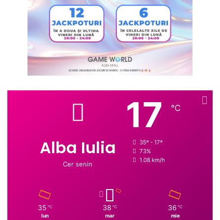
17
℃
Alba Iulia
35º - 17º
73%
1.08 km/h
Cer senin
35
38
36
℃
℃
℃
lun
mar
mie