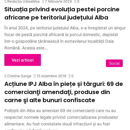
Redacția UrbeaMea
7 februarie 2024
0
Situația privind evoluția pestei porcine
africane pe teritoriul județului Alba
În anul 2024, pe teritoriul județului Alba, s-a înregistrat un singur
focar de pestă porcină africană la porcul domestic, depistat
într-o gospodărie țărănească în extravilanul localității Daia
Română. Acesta este…
Vezi articol
Social
Cristina Ganga
15 noiembrie 2016
0
Acțiune IPJ Alba în piețe și târguri: 69 de
comercianţi amendaţi, produse din
carne şi alte bunuri confiscate
Poliţiştii din Alba au amendat 69 de comercianţi care nu au
respectat normele legale privind comercializarea produselor
alimentare. Au fost constatate două infracţiuni şi au fost