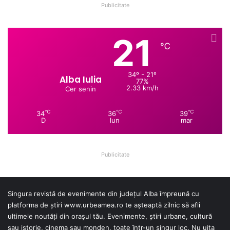
Publicitate
21
℃
34º - 21º
Alba Iulia
77%
2.33 km/h
Cer senin
℃
℃
℃
34
36
39
D
lun
mar
Publicitate
Singura revistă de evenimente din județul Alba împreună cu
platforma de știri
www.urbeamea.ro
te așteaptă zilnic să afli
ultimele noutăți din orașul tău. Evenimente, știri urbane, cultură
sau istorie, cinema sau monden, toate într-un singur loc. Nu uita