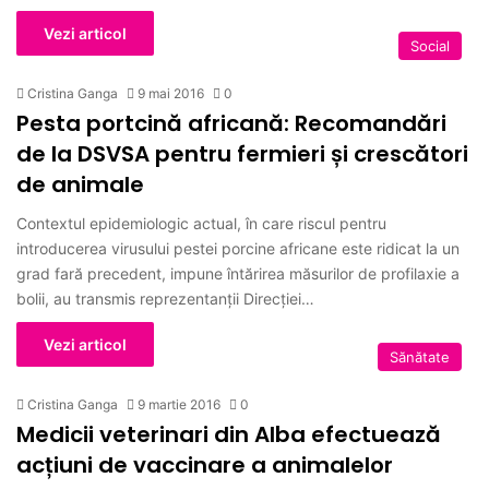
Vezi articol
Social
Cristina Ganga
9 mai 2016
0
Pesta portcină africană: Recomandări
de la DSVSA pentru fermieri și crescători
de animale
Contextul epidemiologic actual, în care riscul pentru
introducerea virusului pestei porcine africane este ridicat la un
grad fară precedent, impune întărirea măsurilor de profilaxie a
bolii, au transmis reprezentanții Direcției…
Vezi articol
Sănătate
Cristina Ganga
9 martie 2016
0
Medicii veterinari din Alba efectuează
acțiuni de vaccinare a animalelor