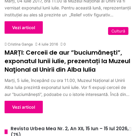
Marți, 04 iulie 2017, ora 11.00 la Muzeul Național al Unirii va fi
vernisat exponatul lunii iulie. Pentru această lună, reprezentanţii
instituţiei au ales să prezinte un „Relief votiv figurativ…
Vezi articol
Cultură
Cristina Ganga
4 iulie 2016
0
MARȚI: Cerceii de aur ”buciumăneşti”,
exponatul lunii iulie, prezentați la Muzeul
Naţional al Unirii din Alba Iulia
Marți, 5 iulie, începând cu ora 11.00, Muzeul Național al Unirii
Alba Iulia prezintă exponatul lunii iulie. Vor fi expuși cerceii de
aur ”buciumăneşti”, podoabe cu o istorie interesantă. Încă din…
Vezi articol
Revista Urbea Mea Nr. 2, An XII, 15 Iun – 15 Iul 2026,
(75)