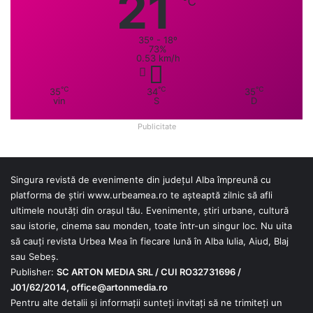
21
℃
35º - 18º
73%
0.53 km/h
℃
℃
℃
35
34
35
vin
S
D
Publicitate
Singura revistă de evenimente din județul Alba împreună cu
platforma de știri
www.urbeamea.ro
te așteaptă zilnic să afli
ultimele noutăți din orașul tău. Evenimente, știri urbane, cultură
sau istorie, cinema sau monden, toate într-un singur loc. Nu uita
să cauți revista Urbea Mea în fiecare lună în Alba Iulia, Aiud, Blaj
sau Sebeș.
Publisher:
SC ARTON MEDIA SRL / CUI RO32731696 /
J01/62/2014,
office@artonmedia.ro
Pentru alte detalii și informații sunteți invitați să ne trimiteți un