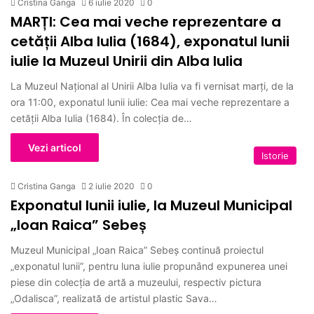
Cristina Ganga
6 iulie 2020
0
MARȚI: Cea mai veche reprezentare a
cetății Alba Iulia (1684), exponatul lunii
iulie la Muzeul Unirii din Alba Iulia
La Muzeul Național al Unirii Alba Iulia va fi vernisat marți, de la
ora 11:00, exponatul lunii iulie: Cea mai veche reprezentare a
cetății Alba Iulia (1684). În colecția de…
Vezi articol
Istorie
Cristina Ganga
2 iulie 2020
0
Exponatul lunii iulie, la Muzeul Municipal
„Ioan Raica” Sebeș
Muzeul Municipal „Ioan Raica” Sebeș continuă proiectul
„exponatul lunii”, pentru luna iulie propunând expunerea unei
piese din colecția de artă a muzeului, respectiv pictura
„Odalisca”, realizată de artistul plastic Sava…