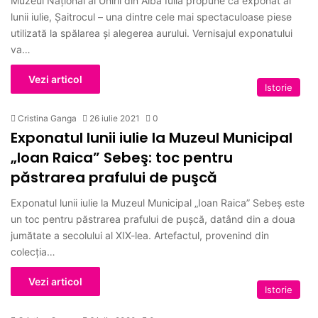
Muzeul Național al Unirii din Alba Iulia propune ca exponat al
lunii iulie, Șaitrocul – una dintre cele mai spectaculoase piese
utilizată la spălarea și alegerea aurului. Vernisajul exponatului
va…
Vezi articol
Istorie
Cristina Ganga
26 iulie 2021
0
Exponatul lunii iulie la Muzeul Municipal
„Ioan Raica” Sebeş: toc pentru
păstrarea prafului de puşcă
Exponatul lunii iulie la Muzeul Municipal „Ioan Raica” Sebeş este
un toc pentru păstrarea prafului de puşcă, datând din a doua
jumătate a secolului al XIX-lea. Artefactul, provenind din
colecția…
Vezi articol
Istorie