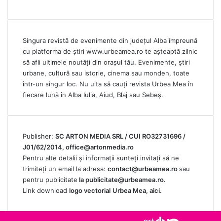
Singura revistă de evenimente din județul Alba împreună
cu platforma de știri
www.urbeamea.ro
te așteaptă zilnic
să afli ultimele noutăți din orașul tău. Evenimente, știri
urbane, cultură sau istorie, cinema sau monden, toate
într-un singur loc. Nu uita să cauți revista Urbea Mea în
fiecare lună în Alba Iulia, Aiud, Blaj sau Sebeș.
Publisher:
SC ARTON MEDIA SRL / CUI RO32731696 /
J01/62/2014,
office@artonmedia.ro
Pentru alte detalii și informații sunteți invitați să ne
trimiteți un email la adresa:
contact@urbeamea.ro
sau
pentru publicitate
la
publicitate@urbeamea.ro
.
Link download
logo vectorial
Urbea Mea,
aici
.