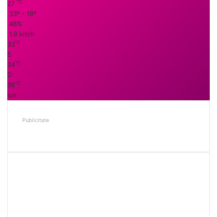
℃
27
33º - 18º
48%
1.9 km/h
℃
33
S
℃
34
D
℃
36
lun
Publicitate