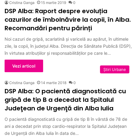
Cristina Ganga
15 martie 2019
0
DSP Alba: Raport despre evoluția
cazurilor de îmbolnăvire la copii, în Alba.
Recomandări pentru părinți
Noi cazuri de gripă, scarlatină și varicelă au apărut, în ultimele
zile, la copii, în județul Alba. Direcția de Sănătate Publică (DSP),
în virtutea atribuțiilor și responsabilităților pe care le…
Vezi articol
Ştiri Urbane
Cristina Ganga
14 martie 2018
0
DSP Alba: O pacientă diagnosticată cu
gripă de tip B a decedat la Spitalul
Judeţean de Urgenţă din Alba Iulia
O pacientă diagnosticată cu gripă de tip B în vârstă de 78 de
ani a decedat prin stop cardio-respirator la Spitalul Județean
de Urgență din Alba Iulia în data de…