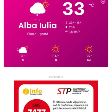
33
℃
Alba Iulia
33º - 18º
23%
1.6 km/h
Ploaie ușoară
31
34
36
℃
℃
℃
S
D
lun
Publicitate