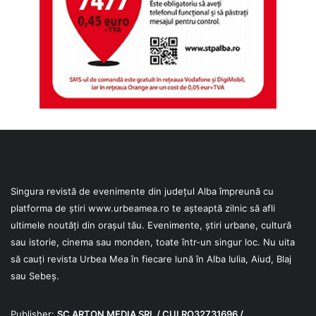
Singura revistă de evenimente din județul Alba împreună cu
platforma de știri
www.urbeamea.ro
te așteaptă zilnic să afli
ultimele noutăți din orașul tău. Evenimente, știri urbane, cultură
sau istorie, cinema sau monden, toate într-un singur loc. Nu uita
să cauți revista Urbea Mea în fiecare lună în Alba Iulia, Aiud, Blaj
sau Sebeș.
Publisher:
SC ARTON MEDIA SRL / CUI RO32731696 /