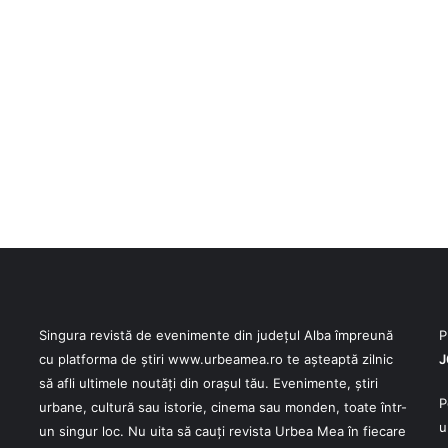
Singura revistă de evenimente din județul Alba împreună
P
cu platforma de știri
www.urbeamea.ro
te așteaptă zilnic
J
să afli ultimele noutăți din orașul tău. Evenimente, știri
P
urbane, cultură sau istorie, cinema sau monden, toate într-
u
un singur loc. Nu uita să cauți revista Urbea Mea în fiecare