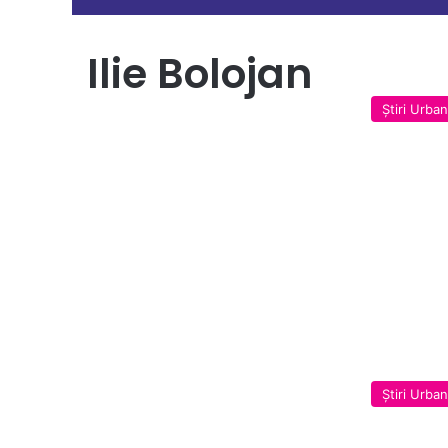
Ilie Bolojan
Ştiri Urba
Ştiri Urba