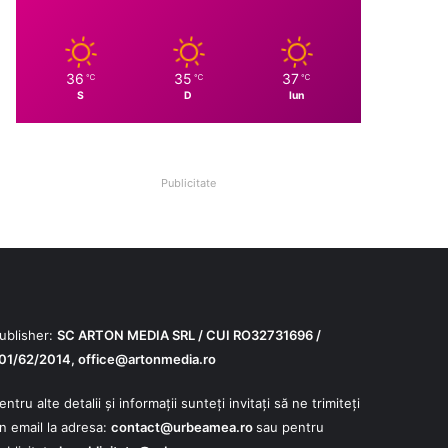
36
35
37
℃
℃
℃
S
D
lun
Publicitate
ublisher:
SC ARTON MEDIA SRL / CUI RO32731696 /
01/62/2014,
office@artonmedia.ro
entru alte detalii și informații sunteți invitați să ne trimiteți
n email la adresa:
contact@urbeamea.ro
sau pentru