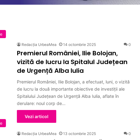
ne
Redacția UrbeaMea
14 octombrie 2025
0
Premierul României, Ilie Bolojan,
vizită de lucru la Spitalul Județean
de Urgență Alba Iulia
Premierul României, Ilie Bolojan, a efectuat, luni, o vizită
de lucru la două importante obiective de investiții ale
Spitalului Județean de Urgență Alba Iulia, aflate în
derulare: noul corp de…
Vezi articol
ne
Redacția UrbeaMea
13 octombrie 2025
0