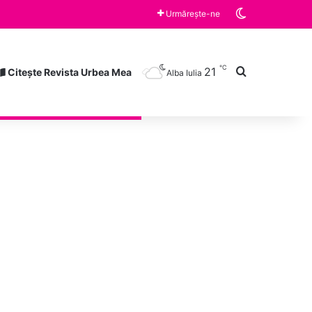
Switch skin
Spectacole susținute de Trupa Skepsis la Festivalul „Săptămâna Haferland” și ” Teutonic Fest”, desfășurate în județul Brașov
Urmărește-ne
℃
21
Caută după
Citește Revista Urbea Mea
Alba Iulia