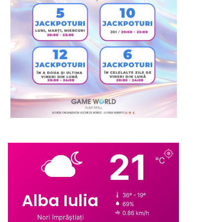
21
℃
Alba Iulia
36º - 19º
69%
0.86 km/h
Nori împrăștiați