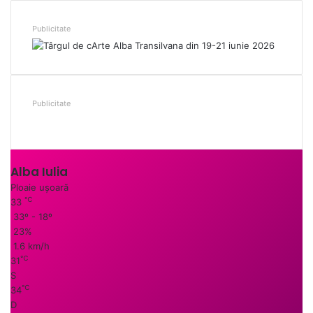
Publicitate
Publicitate
Alba Iulia
Ploaie ușoară
℃
33
33º - 18º
23%
1.6 km/h
℃
31
S
℃
34
D