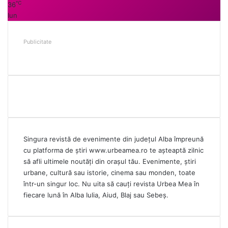
℃
36
lun
Publicitate
Singura revistă de evenimente din județul Alba împreună
cu platforma de știri
www.urbeamea.ro
te așteaptă zilnic
să afli ultimele noutăți din orașul tău. Evenimente, știri
urbane, cultură sau istorie, cinema sau monden, toate
într-un singur loc. Nu uita să cauți revista Urbea Mea în
fiecare lună în Alba Iulia, Aiud, Blaj sau Sebeș.