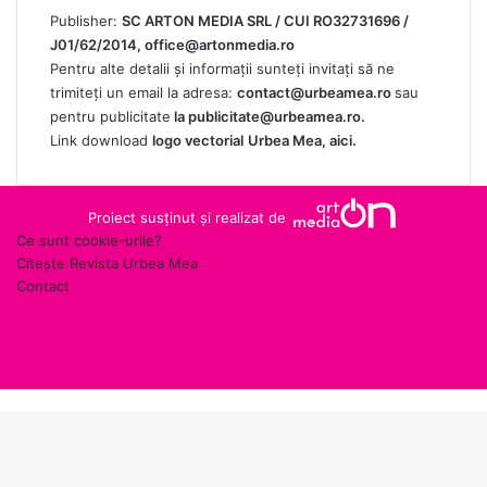
Publisher:
SC ARTON MEDIA SRL / CUI RO32731696 /
J01/62/2014,
office@artonmedia.ro
Pentru alte detalii și informații sunteți invitați să ne
trimiteți un email la adresa:
contact@urbeamea.ro
sau
pentru publicitate
la
publicitate@urbeamea.ro
.
Link download
logo vectorial
Urbea Mea,
aici
.
Proiect susținut și realizat de
Ce sunt cookie-urile?
Citește Revista Urbea Mea
Contact
RSS
Facebook
X
YouTube
Back
Google
to
News
top
button