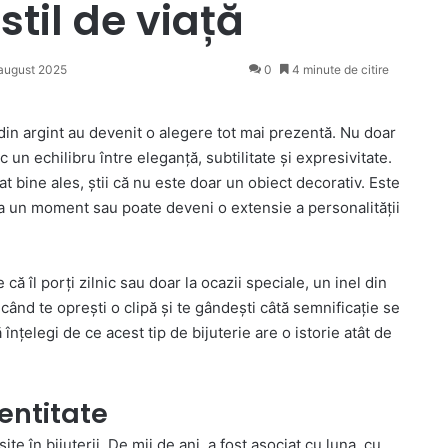
stil de viață
august 2025
0
4 minute de citire
le din argint au devenit o alegere tot mai prezentă. Nu doar
c un echilibru între eleganță, subtilitate și expresivitate.
t bine ales, știi că nu este doar un obiect decorativ. Este
a un moment sau poate deveni o extensie a personalității
 că îl porți zilnic sau doar la ocazii speciale, un inel din
 când te oprești o clipă și te gândești câtă semnificație se
înțelegi de ce acest tip de bijuterie are o istorie atât de
dentitate
te în bijuterii. De mii de ani, a fost asociat cu luna, cu