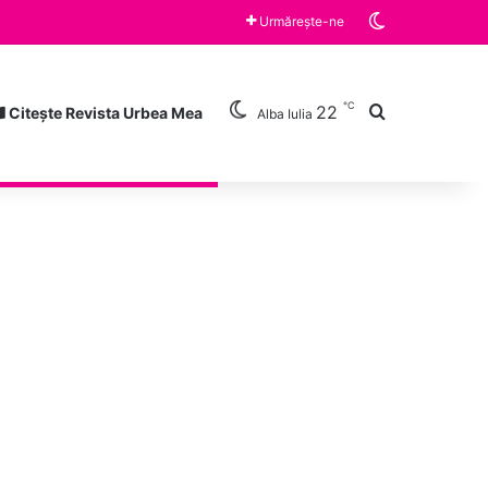
Switch skin
Vineri, ora 10:00 „Războiul limonadei” și „Zâmbește”, cărțile lunii august la Clubul de lectură a Bibliotecii Județene „Lucian Blaga” Alba Iulia
Urmărește-ne
℃
Caută după
22
Citește Revista Urbea Mea
Alba Iulia