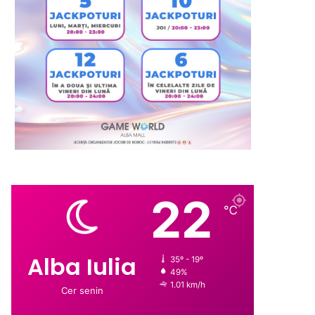
22
℃
Alba Iulia
35º - 19º
49%
1.01 km/h
Cer senin