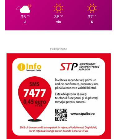
35
36
37
℃
℃
℃
J
vin
S
Publicitate