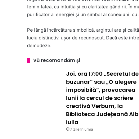
feminitatea, cu intuiția și cu claritatea gândirii. În 
purificator al energiei și un simbol al conexiunii cu 
Pe lângă încărcătura simbolică, argintul are și calit
luciu distinctiv, ușor de recunoscut. Dacă este între
demodeze.
Vă recomandăm și
Joi, ora 17:00 „Secretul de
buzunar” sau „O alegere
imposibilă”, provocarea
lunii la cercul de scriere
creativă Verbum, la
Biblioteca Județeană Al
Iulia
7 zile în urmă