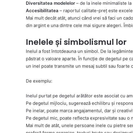
Diversitatea modelelor
– de la inele minimaliste la
Accesibilitatea
– raportul calitate-preț este excele
Mai mult decât atât, atunci când vrei să faci un cado
din argint e una dintre cele mai sigure alegeri. Îmbi
Inelele și simbolismul lor
Inelul a fost întotdeauna un simbol. De la legămint
păstrat o valoare aparte. În funcție de degetul pe ca
un inel poate transmite un mesaj subtil sau foarte c
De exemplu:
Inelul purtat pe degetul arătător este asociat cu amb
Pe degetul mijlociu, sugerează echilibru și responsa
Pe inelar, poate marca angajamentul, dar și creativita
Pe degetul mic, poate reflecta expresivitate sau o n
Mai mult de atât, unele persoane inele cu pietre se
preferă forme organice, texturi brute sau designu