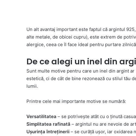
Un alt avantaj important este faptul că argintul 925
alte metale, de obicei cupru), este extrem de potriv
alergice, ceea ce îl face ideal pentru purtare zilnică
De ce alegi un inel din arg
Sunt multe motive pentru care un inel din argint ar 
estetică, ci de cât de bine rezonează cu stilul tău de 
lumii.
Printre cele mai importante motive se numără:
Versatilitatea
– se potrivește atât cu o ținută casual
Simplitatea rafinată
– argintul nu are nevoie de arti
Ușurința întreținerii
– se curăță ușor, iar oxidarea 