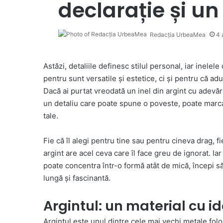
declarație și un 
Redacția UrbeaMea
4 
Astăzi, detaliile definesc stilul personal, iar inele
pentru sunt versatile și estetice, ci și pentru că adu
Dacă ai purtat vreodată un inel din argint cu adevăra
un detaliu care poate spune o poveste, poate marc
tale.
Fie că îl alegi pentru tine sau pentru cineva drag, fie
argint are acel ceva care îl face greu de ignorat. Iar
poate concentra într-o formă atât de mică, începi să 
lungă și fascinantă.
Argintul: un material cu i
Argintul este unul dintre cele mai vechi metale folosi