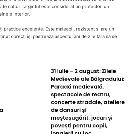
multe culturi, argintul este considerat un protector, un
sinele interior.
ăți practice excelente. Este maleabil, rezistent și are un
ținut corect, își păstrează aspectul ani de zile fără să se
31 iulie – 2 august: Zilele
Medievale ale Bălgradului:
Paradă medievală,
spectacole de teatru,
concerte stradale, ateliere
ba
de dansuri și
meșteșugărit, jocuri și
povești pentru copii,
jonglerii cu foc