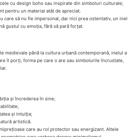
 cele cu design boho sau inspirate din simboluri culturale;
nt pentru un material atât de apreciat.
u care să nu fie impersonal, dar nici prea ostentativ, un inel
nă gustul cu emoția, fără să pară forțat.
ele medievale până la cultura urbană contemporană, inelul a
re îl porți, forma pe care o are sau simbolurile încrustate,
lar.
iția și încrederea în sine;
bilitate;
tea și intuiția;
atură artistică.
miprețioase care au rol protector sau energizant. Altele
ri geometrice care vorbesc despre minimalismul