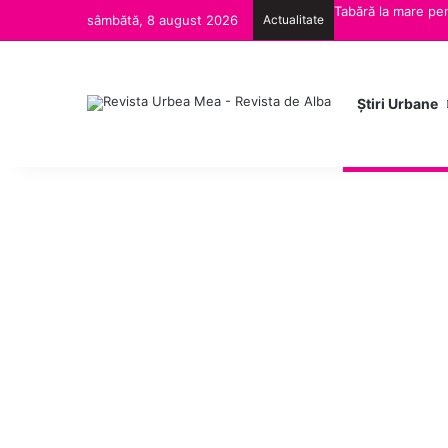
Tabără la mare pen
sâmbătă, 8 august 2026
Actualitate
Ştiri Urbane