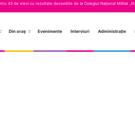
tru 43 de elevi cu rezultate deosebite de la Colegiul Național Militar „M
Din oraș
Evenimente
Interviuri
Administrație