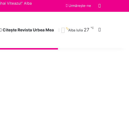
ihai Viteazul” Alba
Switch skin
Urmărește-ne
℃
27
Caută după
Citește Revista Urbea Mea
Alba Iulia