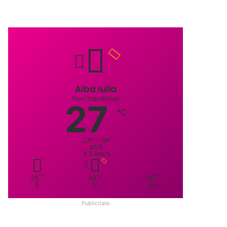
Alba Iulia
Nori împrăștiați
27
℃
27º - 19º
45%
3.5 km/h
℃
℃
℃
25
34
36
S
D
lun
Publicitate