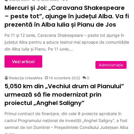
Miercuri și Joi: „Caravana Shakespeare
– peste tot”, ajunge în județul Alba. Va fi
prezentă în Alba Iulia și Pianu de Jos
Pe 11 și 12 iunie, Caravana Shakespeare – peste tot ajunge în
județul Alba pentru a aduce teatrul mai aproape de comunitățile
din Alba Iulia și Pianu. Pe 11 iunie,…
Vezi articol
Administrație
Redacția UrbeaMea
14 octombrie 2022
0
5,050 km din „Vechiul drum al Pianului”
urmează să fie modernizat prin
proiectul „Anghel Saligny”
Primul contract de finanțare, din cele 8 proiecte aprobate în
cadrul Programului național de investiții „Anghel Saligny”, a fost
semnat de Ion Dumitrel – Președintele Consiliului Județean Alba