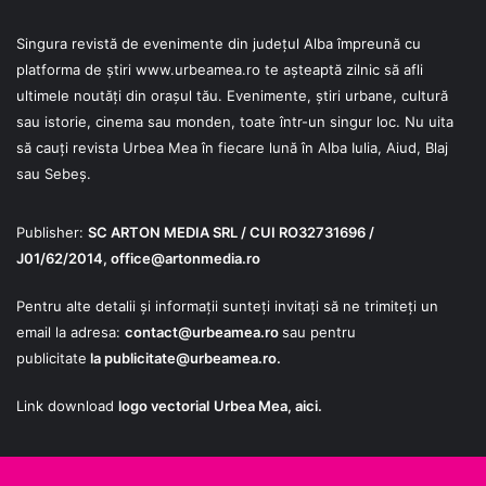
Singura revistă de evenimente din județul Alba împreună cu
platforma de știri
www.urbeamea.ro
te așteaptă zilnic să afli
ultimele noutăți din orașul tău. Evenimente, știri urbane, cultură
sau istorie, cinema sau monden, toate într-un singur loc. Nu uita
să cauți revista Urbea Mea în fiecare lună în Alba Iulia, Aiud, Blaj
sau Sebeș.
Publisher:
SC ARTON MEDIA SRL / CUI RO32731696 /
J01/62/2014,
office@artonmedia.ro
Pentru alte detalii și informații sunteți invitați să ne trimiteți un
email la adresa:
contact@urbeamea.ro
sau pentru
publicitate
la
publicitate@urbeamea.ro
.
Link download
logo vectorial
Urbea Mea,
aici
.