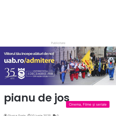
Publicitate
pianu de jos
Cinema, Filme și seriale
Giurca Sorin
10 iunie 2025
0