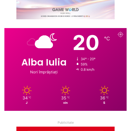
20
℃
Alba Iulia
34º - 20º
59%
0.8 km/h
Nori împrăștiați
34
35
36
℃
℃
℃
J
vin
S
Publicitate