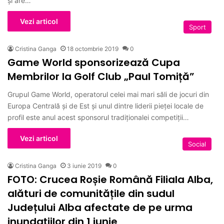
și are…
Vezi articol
Sport
Cristina Ganga
18 octombrie 2019
0
Game World sponsorizează Cupa
Membrilor la Golf Club „Paul Tomiță”
Grupul Game World, operatorul celei mai mari săli de jocuri din
Europa Centrală și de Est și unul dintre liderii pieței locale de
profil este anul acest sponsorul tradiționalei competiții…
Vezi articol
Social
Cristina Ganga
3 iunie 2019
0
FOTO: Crucea Roșie Română Filiala Alba,
alături de comunitățile din sudul
Județului Alba afectate de pe urma
inundațiilor din 1 iunie