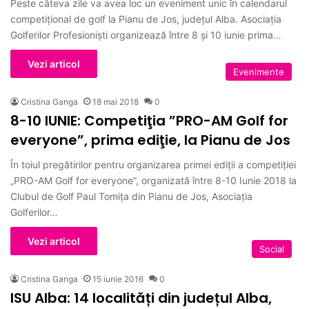
Peste câteva zile va avea loc un eveniment unic în calendarul
competițional de golf la Pianu de Jos, județul Alba. Asociația
Golferilor Profesioniști organizează între 8 și 10 iunie prima…
Vezi articol
Evenimente
Cristina Ganga
18 mai 2018
0
8-10 IUNIE: Competiţia ”PRO-AM Golf for
everyone”, prima ediţie, la Pianu de Jos
În toiul pregătirilor pentru organizarea primei ediții a competiției
„PRO-AM Golf for everyone”, organizată între 8-10 Iunie 2018 la
Clubul de Golf Paul Tomița din Pianu de Jos, Asociația
Golferilor…
Vezi articol
Social
Cristina Ganga
15 iunie 2016
0
ISU Alba: 14 localități din județul Alba,