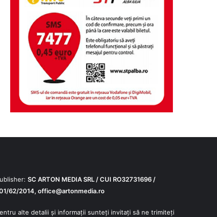
ublisher:
SC ARTON MEDIA SRL / CUI RO32731696 /
01/62/2014,
office@artonmedia.ro
entru alte detalii și informații sunteți invitați să ne trimiteți