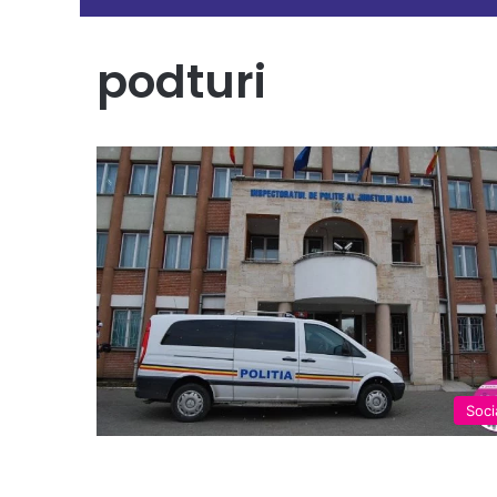
podturi
Soci