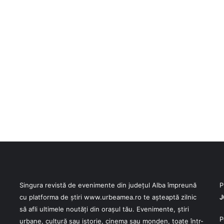
Singura revistă de evenimente din județul Alba împreună
P
cu platforma de știri
www.urbeamea.ro
te așteaptă zilnic
J
să afli ultimele noutăți din orașul tău. Evenimente, știri
P
urbane, cultură sau istorie, cinema sau monden, toate într-