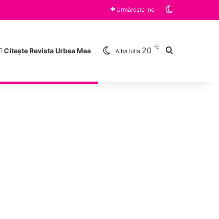
Switch skin
Urmărește-ne
℃
20
Caută după
Citește Revista Urbea Mea
Alba Iulia