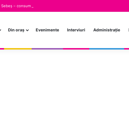
in Sebeș – consum redus de energie, siguranță menținută
Din oraș
Evenimente
Interviuri
Administrație