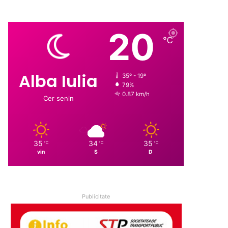
20
℃
Alba Iulia
35º - 19º
79%
0.87 km/h
Cer senin
35
34
35
℃
℃
℃
vin
S
D
Publicitate