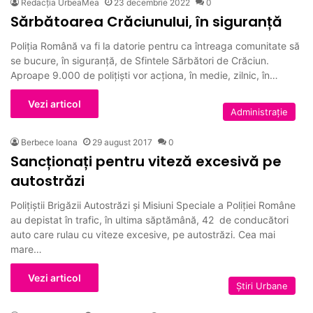
Redacția UrbeaMea
23 decembrie 2022
0
Sărbătoarea Crăciunului, în siguranță
Poliția Română va fi la datorie pentru ca întreaga comunitate să
se bucure, în siguranță, de Sfintele Sărbători de Crăciun.
Aproape 9.000 de poliţişti vor acţiona, în medie, zilnic, în…
Vezi articol
Administrație
Berbece Ioana
29 august 2017
0
Sancționați pentru viteză excesivă pe
autostrăzi
Polițiștii Brigăzii Autostrăzi și Misiuni Speciale a Poliției Române
au depistat în trafic, în ultima săptămână, 42 de conducători
auto care rulau cu viteze excesive, pe autostrăzi. Cea mai
mare…
Vezi articol
Ştiri Urbane