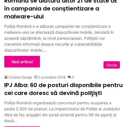
Română se alătură altor 21 de state UE
în campania de conștientizare a
malware-ului
Poliția Română s-a alăturat campaniei de conștientizare a
mallware-ului ce afectează dispozitivele mobile, derulată în
această săptămână, la nivel paneuropean. Polițiștii vor
transmite informații despre riscurile și vulnerabilitățile
dispozitivelor mobile,…
Vezi articol
Social
Cristina Ganga
2 octombrie 2016
0
IPJ Alba: 60 de posturi disponibile pentru
cei care doresc să devină poliţişti
Poliţia Română organizează concursuri pentru ocuparea a
peste 2.300 de posturi. La Inspectoratul de Poliţie al Judeţului
Alba se fac angajări din sursă externă pentru 58 de agenţi și
două…