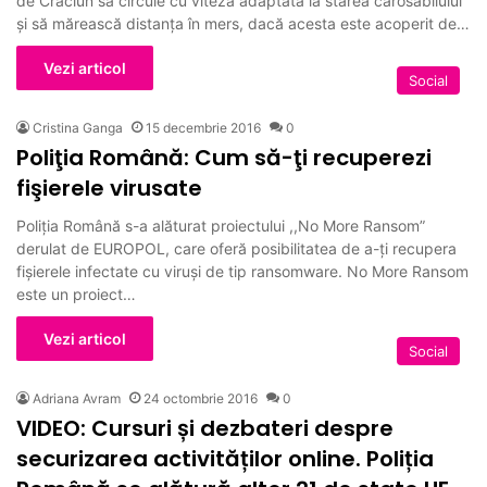
de Crăciun să circule cu viteză adaptată la starea carosabilului
şi să mărească distanţa în mers, dacă acesta este acoperit de…
Vezi articol
Social
Cristina Ganga
15 decembrie 2016
0
Poliţia Română: Cum să-ţi recuperezi
fişierele virusate
Poliţia Română s-a alăturat proiectului ,,No More Ransom”
derulat de EUROPOL, care oferă posibilitatea de a-ți recupera
fișierele infectate cu viruși de tip ransomware. No More Ransom
este un proiect…
Vezi articol
Social
Adriana Avram
24 octombrie 2016
0
VIDEO: Cursuri și dezbateri despre
securizarea activităților online. Poliția