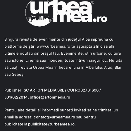
Singura revistă de evenimente din județul Alba împreună cu
platforma de știri
www.urbeamea.ro
te așteaptă zilnic să afli
ultimele noutăți din orașul tău. Evenimente, știri urbane, cultură
sau istorie, cinema sau monden, toate într-un singur loc. Nu uita
să cauți revista Urbea Mea în fiecare lună în Alba Iulia, Aiud, Blaj
sau Sebeș.
Publisher:
SC ARTON MEDIA SRL / CUI RO32731696 /
J01/62/2014,
office@artonmedia.ro
Pentru alte detalii și informații sunteți invitați să ne trimiteți un
email la adresa:
contact@urbeamea.ro
sau pentru
publicitate
la
publicitate@urbeamea.ro
.