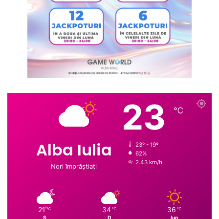
23
℃
Alba Iulia
23º - 19º
62%
2.43 km/h
Nori împrăștiați
21
34
36
℃
℃
℃
S
D
lun