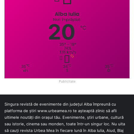
Alba Iulia
Nori împrăștiați
20
℃
35º - 18º
74%
1.11 km/h
℃
℃
℃
35
34
35
vin
S
D
Publicitate
Singura revistă de evenimente din județul Alba împreună cu
platforma de știri
www.urbeamea.ro
te așteaptă zilnic să afli
ultimele noutăți din orașul tău. Evenimente, știri urbane, cultură
sau istorie, cinema sau monden, toate într-un singur loc. Nu uita
să cauți revista Urbea Mea în fiecare lună în Alba Iulia, Aiud, Blaj