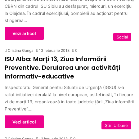
CBRN din cadrul ISU Sibiu au desfăşurat, miercuri, un exercițiu
la Oiejdea. În cadrul exerciţiului, pompierii au acţionat pentru
stingerea…
Vezi articol
Social
Cristina Ganga
13 februarie 2018
0
ISU Alba: Marți 13, Ziua Informării
Preventive. Derularea unor activități
informativ-educative
Inspectoratul General pentru Situaţii de Urgenţă (IGSU) s-a
raliat iniţiativei derulată la nivel european, astfel încât, în fiecare
zi de marţi 13, organizează în toate judeţele ţării „Ziua informării
Preventive”.…
Vezi articol
Ştiri Urbane
Cristina Ganga
12 ianuarie 2018
0