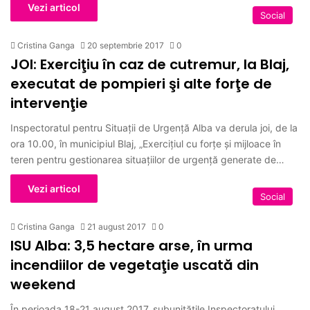
Vezi articol
Social
Cristina Ganga
20 septembrie 2017
0
JOI: Exerciţiu în caz de cutremur, la Blaj,
executat de pompieri şi alte forţe de
intervenţie
Inspectoratul pentru Situaţii de Urgenţă Alba va derula joi, de la
ora 10.00, în municipiul Blaj, „Exercițiul cu forțe și mijloace în
teren pentru gestionarea situațiilor de urgență generate de…
Vezi articol
Social
Cristina Ganga
21 august 2017
0
ISU Alba: 3,5 hectare arse, în urma
incendiilor de vegetaţie uscată din
weekend
În perioada 18-21 august 2017, subunitățile Inspectoratului