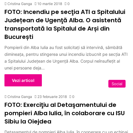
Cristina Ganga
10 martie 2018
0
FOTO: Incendiu pe secţia ATI a Spitalului
Județean de Ugenţă Alba. O asistentă
transportată la Spitalul de Arși din
București
Pompierii din Alba Iulia au fost solicitaţi să intervină, sâmbătă
dimineața, pentru stingerea unui incendiu izbucnit pe secția ATI
a Spitalului Județean de Urgență Alba. Corpul neînsuflețit al
unei persoane deja…
Vezi articol
Social
Cristina Ganga
23 februarie 2018
0
FOTO: Exerciţiu al Detaşamentului de
pompieri Alba Iulia, în colaborare cu ISU
Sibiu la Oiejdea
Detaşamentul de pompieri Alba Iulia, în cooperare cu un echipaj