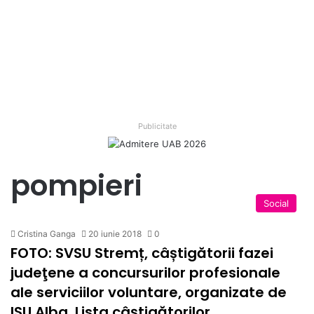
Publicitate
pompieri
Social
Cristina Ganga
20 iunie 2018
0
FOTO: SVSU Stremț, câștigătorii fazei
judeţene a concursurilor profesionale
ale serviciilor voluntare, organizate de
ISU Alba. Lista câştigătorilor