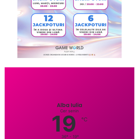
Alba Iulia
Cer senin
19
℃
36º - 19º