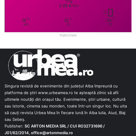
77%
0.88 km/h
℃
℃
℃
36
35
34
vin
S
D
Publicitate
Singura revistă de evenimente din județul Alba împreună cu
platforma de știri
www.urbeamea.ro
te așteaptă zilnic să afli
ultimele noutăți din orașul tău. Evenimente, știri urbane, cultură
sau istorie, cinema sau monden, toate într-un singur loc. Nu uita
să cauți revista Urbea Mea în fiecare lună în Alba Iulia, Aiud, Blaj
sau Sebeș.
Publisher:
SC ARTON MEDIA SRL / CUI RO32731696 /
J01/62/2014,
office@artonmedia.ro