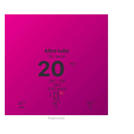
Alba Iulia
Cer senin
20
℃
35º - 19º
79%
0.87 km/h
℃
℃
℃
35
34
35
vin
S
D
Publicitate