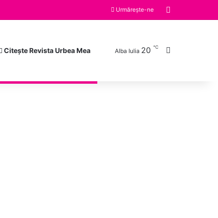
Switch skin
Urmărește-ne
℃
20
Caută după
Citește Revista Urbea Mea
Alba Iulia