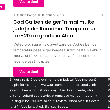
Vezi articol
al
Cristina Ganga
20 ianuarie 2016
0
Cod Galben de ger în mai multe
județe din România: Temperaturi
de -20 de grade în Alba
Meteorologii au emis o avertizare de Cod Galben de
temperaturi joase și ger noaptea şi dimineaţa, valabil în
intervalul 19 -21 ianuarie. Vremea va fi deosebit de
rece, geroasă noaptea…
Vezi articol
Singura revistă de evenimente din județul Alba împreună
P
cu platforma de știri
www.urbeamea.ro
te așteaptă zilnic
J
să afli ultimele noutăți din orașul tău. Evenimente, știri
P
urbane, cultură sau istorie, cinema sau monden, toate într-
u
un singur loc. Nu uita să cauți revista Urbea Mea în fiecare
p
lună în Alba Iulia, Aiud, Blaj sau Sebeș.
L