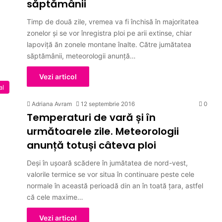
săptămânii
Timp de două zile, vremea va fi închisă în majoritatea
zonelor şi se vor înregistra ploi pe arii extinse, chiar
lapoviţă ăn zonele montane înalte. Către jumătatea
săptămânii, meteorologii anunţă…
Vezi articol
al
Adriana Avram
12 septembrie 2016
0
Temperaturi de vară și în
următoarele zile. Meteorologii
anunță totuși câteva ploi
Deşi în uşoară scădere în jumătatea de nord-vest,
valorile termice se vor situa în continuare peste cele
normale în această perioadă din an în toată ţara, astfel
că cele maxime…
Vezi articol