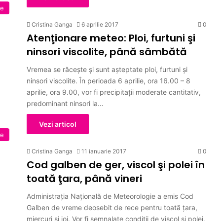
ne
Cristina Ganga
6 aprilie 2017
0
Atenţionare meteo: Ploi, furtuni şi
ninsori viscolite, până sâmbătă
Vremea se răceşte şi sunt aşteptate ploi, furtuni şi
ninsori viscolite. În perioada 6 aprilie, ora 16.00 – 8
aprilie, ora 9.00, vor fi precipitații moderate cantitativ,
predominant ninsori la…
Vezi articol
ne
Cristina Ganga
11 ianuarie 2017
0
Cod galben de ger, viscol şi polei în
toată ţara, până vineri
Administraţia Naţională de Meteorologie a emis Cod
Galben de vreme deosebit de rece pentru toată ţara,
miercuri şi joi. Vor fi semnalate condiţii de viscol şi polei,