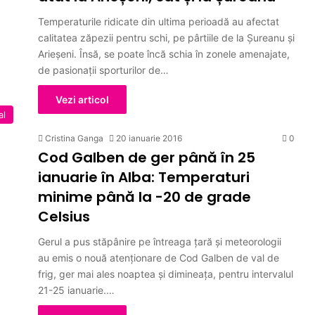
Temperaturile ridicate din ultima perioadă au afectat
calitatea zăpezii pentru schi, pe pârtiile de la Șureanu şi
Arieşeni. Însă, se poate încă schia în zonele amenajate,
de pasionaţii sporturilor de…
Vezi articol
al
Cristina Ganga
20 ianuarie 2016
0
Cod Galben de ger până în 25
ianuarie în Alba: Temperaturi
minime până la -20 de grade
Celsius
Gerul a pus stăpânire pe întreaga țară și meteorologii
au emis o nouă atenționare de Cod Galben de val de
frig, ger mai ales noaptea şi dimineaţa, pentru intervalul
21-25 ianuarie.…