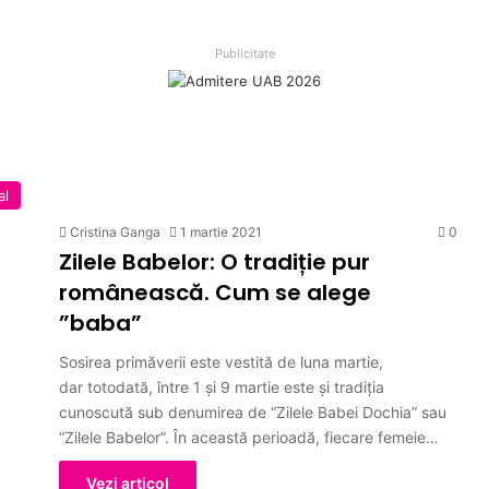
Publicitate
al
Cristina Ganga
1 martie 2021
0
Zilele Babelor: O tradiție pur
românească. Cum se alege
”baba”
Sosirea primăverii este vestită de luna martie,
dar totodată, între 1 şi 9 martie este şi tradiţia
cunoscută sub denumirea de “Zilele Babei Dochia” sau
“Zilele Babelor”. În această perioadă, fiecare femeie…
Vezi articol