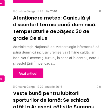
ne
Cristina Ganga
28 iulie 2016
0
Atenționare meteo: Caniculă și
disconfort termic până duminică.
Temperaturile depășesc 30 de
grade Celsius
Administraţia Naţională de Meteorologie informează că
până duminică inclusiv vremea va rămâne caldă, iar
local vor fi averse şi furtuni, în special în centrul, nordul
şi vestul ţării. În perioada…
Vezi articol
ic
Cristina Ganga
29 ianuarie 2016
0
Veste bună pentru iubitorii
sporturilor de iarnă: Se schiază
atât la Arieșeni, cât și la Șureanu