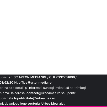
ublisher:
SC ARTON MEDIA SRL / CUI RO32731696 /
01/62/2014,
office@artonmedia.ro
entru alte detalii și informații sunteți invitați să ne trimiteți
n email la adresa:
contact@urbeamea.ro
sau pentru
ublicitate
la
publicitate@urbeamea.ro
.
ink download
logo vectorial
Urbea Mea,
aici
.