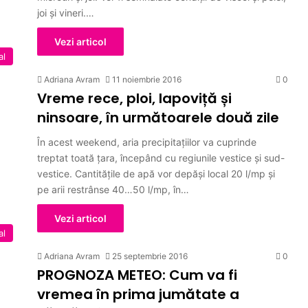
joi şi vineri.…
Vezi articol
al
Adriana Avram
11 noiembrie 2016
0
Vreme rece, ploi, lapoviță și
ninsoare, în următoarele două zile
În acest weekend, aria precipitaţiilor va cuprinde
treptat toată ţara, începând cu regiunile vestice şi sud-
vestice. Cantităţile de apă vor depăşi local 20 l/mp şi
pe arii restrânse 40…50 l/mp, în…
Vezi articol
al
Adriana Avram
25 septembrie 2016
0
PROGNOZA METEO: Cum va fi
vremea în prima jumătate a