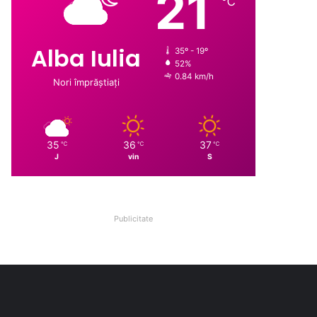
21
℃
Alba Iulia
35º - 19º
52%
0.84 km/h
Nori împrăștiați
35
36
37
℃
℃
℃
J
vin
S
Publicitate