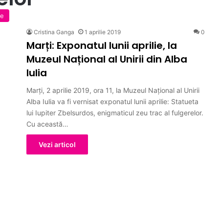
ie
Cristina Ganga
1 aprilie 2019
0
Marți: Exponatul lunii aprilie, la
Muzeul Național al Unirii din Alba
Iulia
Marţi, 2 aprilie 2019, ora 11, la Muzeul Naţional al Unirii
Alba Iulia va fi vernisat exponatul lunii aprilie: Statueta
lui Iupiter Zbelsurdos, enigmaticul zeu trac al fulgerelor.
Cu această…
Vezi articol