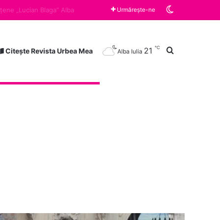
Switch skin
Vineri, ora 10:00 „Războiul limonadei” și „Zâmbește”, cărțile lunii august la Clubul de lectură a Bibliotecii Județene „Lucian Blaga” Alba Iulia
Urmărește-ne
℃
21
Caută după
Citește Revista Urbea Mea
Alba Iulia