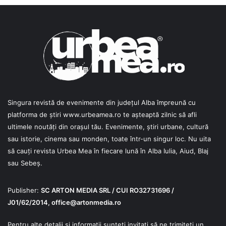
Singura revistă de evenimente din județul Alba împreună cu
platforma de știri
www.urbeamea.ro
te așteaptă zilnic să afli
ultimele noutăți din orașul tău. Evenimente, știri urbane, cultură
sau istorie, cinema sau monden, toate într-un singur loc. Nu uita
să cauți revista Urbea Mea în fiecare lună în Alba Iulia, Aiud, Blaj
sau Sebeș.
Publisher:
SC ARTON MEDIA SRL / CUI RO32731696 /
J01/62/2014,
office@artonmedia.ro
Pentru alte detalii și informații sunteți invitați să ne trimiteți un