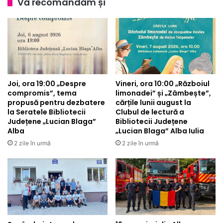
Vă recomandăm și
Alba
Iulia,
la
examenul
de
Bacalaureat
Joi, ora 19:00 „Despre
Vineri, ora 10:00 „Războiul
compromis”, tema
limonadei” și „Zâmbește”,
propusă pentru dezbatere
cărțile lunii august la
la Seratele Bibliotecii
Clubul de lectură a
Județene „Lucian Blaga”
Bibliotecii Județene
Alba
„Lucian Blaga” Alba Iulia
2 zile în urmă
2 zile în urmă