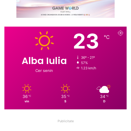
23
℃
Alba Iulia
36º - 21º
57%
1.23 km/h
Cer senin
36
35
34
℃
℃
℃
vin
S
D
Publicitate