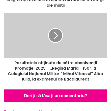
ca
ale minții
enigmă
și
Rezultatele
revelație
obținute
în
de
contextul
către
marilor
absolvenții
strategii
Promoției
ale
2025
minții
–
„Regina
Rezultatele obținute de către absolvenții
Maria
-
Promoției 2025 – „Regina Maria - 150”, a
150”,
Colegiului Național Militar " Mihai Viteazul" Alba
a
Iulia, la examenul de Bacalaureat
Colegiului
Național
Militar
Doriți să lăsați un comentariu?
"
Mihai
Viteazul"