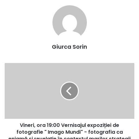
Giurca Sorin
Vineri,
ora
19:00
Vernisajul
expoziției
de
fotografie
"
Imago
Vineri, ora 19:00 Vernisajul expoziției de
Mundi"
-
fotografie " Imago Mundi" - fotografia ca
fotografia
enigmă și revelație în contextul marilor strategii