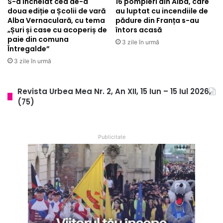
S-a încheiat cea de-a
16 pompieri din Alba, care
doua ediție a Școlii de vară
au luptat cu incendiile de
Alba Vernaculară, cu tema
pădure din Franța s-au
„Șuri și case cu acoperiș de
întors acasă
paie din comuna
3 zile în urmă
Întregalde”
3 zile în urmă
Revista Urbea Mea Nr. 2, An XII, 15 Iun – 15 Iul 2026,
(75)
Publicitate