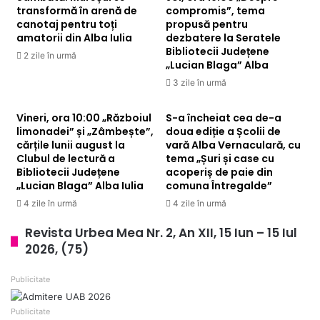
transformă în arenă de
compromis”, tema
c
r
canotaj pentru toți
propusă pentru
ă
a
amatorii din Alba Iulia
dezbatere la Seratele
î
g
Bibliotecii Județene
2 zile în urmă
n
u
„Lucian Blaga” Alba
c
n
3 zile în urmă
o
s
m
e
Vineri, ora 10:00 „Războiul
p
S-a încheiat cea de-a
m
limonadei” și „Zâmbește”,
doua ediție a Școlii de
a
n
cărțile lunii august la
vară Alba Vernaculară, cu
n
a
Clubul de lectură a
tema „Șuri și case cu
i
l
Bibliotecii Județene
acoperiș de paie din
a
d
„Lucian Blaga” Alba Iulia
comuna Întregalde”
m
e
4 zile în urmă
4 zile în urmă
u
a
z
l
Revista Urbea Mea Nr. 2, An XII, 15 Iun – 15 Iul
i
a
2026, (75)
c
r
i
m
Publicitate
i
ă
c
.
l
Î
Publicitate