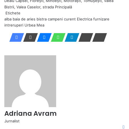
Dealu Capsei, Florești, Mihoești, Motorăști, Tomușești, Valea
Bistrii, Valea Caselor, strada Principală
Etichete
alba
baia de aries
bistra
campeni
curent
Electrica
furnizare
intreruperi
Urbea Mea
Adriana Avram
Jurnalist
F