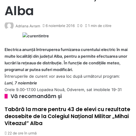
Alba
6 noiembrie 2016
0
1 min de citire
Adriana Avram
Electrica anunță întreruperea furnizarea curentului electric în mai
multe localități din județul Alba, pentru a permite efectuarea unor
lucrări la rețeaua de distribuție. În funcție de condițiile meteo,
programul ar putea suferi modificări.
Întreruperile de curent vor avea loc după următorul program:
Luni, 7 noiembrie
Orele 9.00-17.00 Lopadea Nouă, Odverem, sat imobilele 19-31
Vă recomandăm și
Tabără la mare pentru 43 de elevi cu rezultate
deosebite de la Colegiul Național Militar „Mihai
Viteazul” Alba
22 de ore în urmă