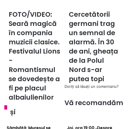
a
c
FOTO/VIDEO:
Cercetătorii
F
C
e
O
e
Seară magică
germani trag
b
T
r
o
în compania
un semnal de
O
c
o
/
e
muzicii clasice.
alarmă. În 30
k
V
t
I
Festivalul Lions
ă
de ani, gheața
D
t
-
de la Polul
E
o
O
r
Romantismul
Nord s-ar
:
i
se dovedește a
putea topi
S
i
e
g
fi pe placul
Doriți să lăsați un comentariu?
a
e
albaiulienilor
r
r
Vă recomandăm
ă
m
m
a
și
a
n
g
i
Sâmbătă: Mureșul se
Joi, ora 19:00 „Despre
i
t