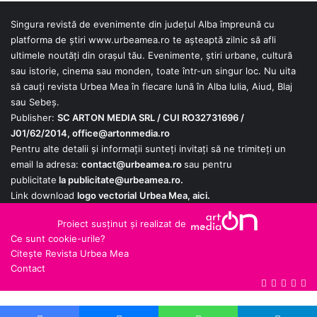
-
l
R
u
Singura revistă de evenimente din județul Alba împreună cu
o
l
platforma de știri
www.urbeamea.ro
te așteaptă zilnic să afli
m
N
ultimele noutăți din orașul tău. Evenimente, știri urbane, cultură
a
o
sau istorie, cinema sau monden, toate într-un singur loc. Nu uita
n
r
să cauți revista Urbea Mea în fiecare lună în Alba Iulia, Aiud, Blaj
t
d
sau Sebeș.
i
s
Publisher:
SC ARTON MEDIA SRL / CUI RO32731696 /
s
-
J01/62/2014,
office@artonmedia.ro
m
a
Pentru alte detalii și informații sunteți invitați să ne trimiteți un
u
r
email la adresa:
contact@urbeamea.ro
sau pentru
l
p
publicitate
s
la
publicitate@urbeamea.ro
u
.
e
t
Link download
logo vectorial
Urbea Mea,
aici
.
d
e
Proiect susținut și realizat de
o
a
Ce sunt cookie-urile?
v
t
Citește Revista Urbea Mea
e
o
Contact
d
p
Google
YouTube
X
Fac
R
e
i
News
ș
t