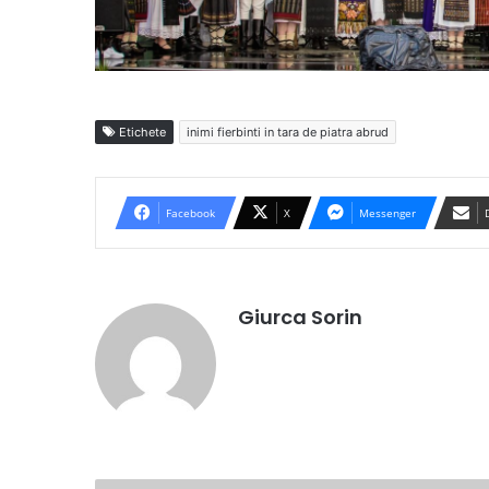
Etichete
inimi fierbinti in tara de piatra abrud
Facebook
X
Messenger
Giurca Sorin