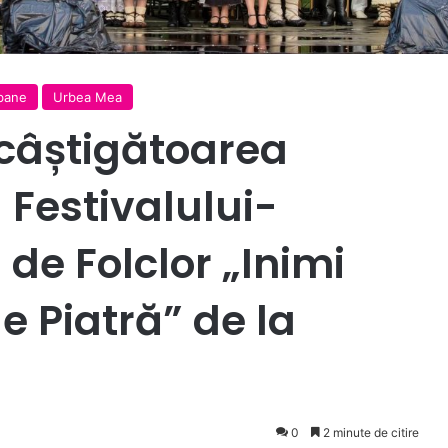
rbane
Urbea Mea
 câștigătoarea
 Festivalului-
de Folclor „Inimi
de Piatră” de la
0
2 minute de citire