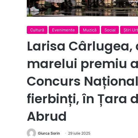
Cultură
Evenimente
Muzică
Social
Ştiri U
Larisa Cârlugea,
marelui premiu a
Concurs Național 
fierbinți, în Țara 
Abrud
Giurca Sorin
29 iulie 2025