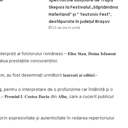
Skepsis la Festivalul „Săptămâna
Haferland” și ” Teutonic Fest”,
desfășurate în județul Brașov
23 de ore în urmă
rpreți ai folclorului românesc – 𝐄𝐥𝐢𝐬𝐞 𝐒𝐭𝐚𝐧, 𝐃𝐨𝐢𝐧𝐚 𝐈𝐬𝐟𝐚𝐧𝐨𝐧𝐢
e a evalua prestațiile concurenților.
t desemnați următorii 𝐥𝐚𝐮𝐫𝐞𝐚𝐭𝐢 𝐚𝐢 𝐞𝐝𝐢𝐭𝐢𝐞𝐢:-
𝐥𝐚 din 𝐆𝐨𝐫𝐣, pentru o interpretare de o profunzime rar întâlnită și o
𝐢𝐮𝐥 𝐈: 𝐂𝐨𝐬𝐭𝐞𝐚 𝐃𝐚𝐫𝐢𝐚 din 𝐀𝐥𝐛𝐚, care a cucerit publicul
𝐜𝐞𝐚, remarcat prin expresivitate și autenticitate în redarea repertoriului