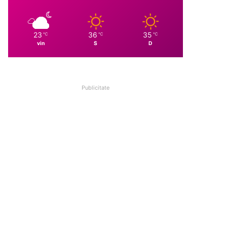
23
36
35
℃
℃
℃
vin
S
D
Publicitate