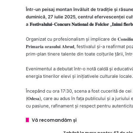
Într-un peisaj montan învăluit de tradiție și răsune
duminică, 27 iulie 2025, centrul efervescenței cul
a 𝐅𝐞𝐬𝐭𝐢𝐯𝐚𝐥𝐮𝐥𝐮𝐢-𝐂𝐨𝐧𝐜𝐮𝐫𝐬 𝐍𝐚𝐭𝐢𝐨𝐧𝐚𝐥 𝐝𝐞 𝐅𝐨𝐥𝐜𝐥𝐨𝐫 „𝐈𝐧𝐢𝐦𝐢 𝐟𝐢𝐞𝐫𝐛
Organizat cu profesionalism și implicare de 𝐂𝐨𝐧𝐬𝐢𝐥𝐢𝐮𝐥 𝐉𝐮𝐝𝐞𝐭𝐞𝐚
𝐏𝐫𝐢𝐦𝐚𝐫𝐢𝐚 𝐨𝐫𝐚𝐬𝐮𝐥𝐮𝐢 𝐀𝐛𝐫𝐮𝐝, festivalul și-a re
prim-plan tinere talente din toate colțurile țării, înt
Evenimentul a debutat într-o notă caldă și educativă, sub titlu
energia tinerilor elevi și inițiativele culturale locale.
Începând cu ora 17:30, scena a fost cucerită de cei 𝟑𝟏 𝐝𝐞 𝐜𝐨𝐧𝐜𝐮
(𝐎𝐝𝐞𝐬𝐚), care au adus în fața publicului și a juriu
cu pasiune, rafinament și respect pentru autenticit
Vă recomandăm și
Tabără la mare pentru 43 de ele