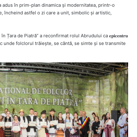
 a adus în prim-plan dinamica și modernitatea, printr-o
ncheind astfel o zi care a unit, simbolic și artistic,
 Țara de Piatră” a reconfirmat rolul Abrudului ca 𝐞𝐩𝐢𝐜𝐞𝐧𝐭𝐫𝐮
𝐨𝐫 𝐀𝐩𝐮𝐬𝐞𝐧𝐢, un loc unde folclorul trăiește, se cântă, se simte și se transmite