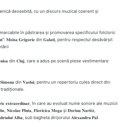
, o prezență scenică deosebită, cu un discurs muzical coerent și
emarcabile în păstrarea și promovarea specificului folcloric
 𝐓𝐮𝐡𝐮𝐭”: 𝐌𝐨𝐢𝐬𝐚 𝐆𝐫𝐢𝐠𝐨𝐫𝐢𝐞 din 𝐆𝐚𝐥𝐚𝐭𝐢, pentru respectul desăvârșit
tării
: 𝐆𝐢𝐮𝐫𝐠𝐢𝐮 𝐃𝐞𝐧𝐢𝐬𝐚 din 𝐂𝐥𝐮𝐣, care a adus pe scenă piese vestimentare
𝐢: 𝐁𝐞𝐬𝐥𝐞𝐚𝐠𝐚 𝐒𝐢𝐦𝐨𝐧𝐚 din 𝐕𝐚𝐬𝐥𝐮𝐢, pentru un repertoriu cules direct din
 tradiționale.
𝐨𝐫𝐢𝐜 𝐞𝐱𝐭𝐫𝐚𝐨𝐫𝐝𝐢𝐧𝐚𝐫, în care au evoluat nume sonore ale muzicii
𝐜𝐨𝐥𝐚𝐞 𝐏𝐥𝐮𝐭𝐚, 𝐅𝐥𝐨𝐫𝐢𝐜𝐢𝐜𝐚 𝐌𝐨𝐠𝐚 și 𝐃𝐨𝐫𝐢𝐧𝐚 𝐍𝐚𝐫𝐢𝐭a,
𝐉𝐮𝐝𝐞𝐭𝐮𝐥𝐮𝐢 𝐀𝐥𝐛𝐚, sub bagheta dirijorului 𝐀𝐥𝐞𝐱𝐚𝐧𝐝𝐫𝐮 𝐏𝐚𝐥.