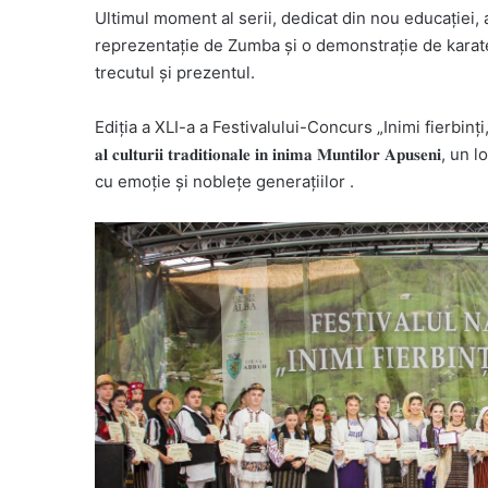
Ultimul moment al serii, dedicat din nou educației,
reprezentație de Zumba și o demonstrație de karate, î
trecutul și prezentul.
Ediția a XLI-a a Festivalului-Concurs „Inimi fierbinți, în
𝐚𝐥 𝐜𝐮𝐥𝐭𝐮𝐫𝐢𝐢 𝐭𝐫𝐚𝐝𝐢𝐭𝐢𝐨𝐧𝐚𝐥𝐞 𝐢𝐧 𝐢𝐧𝐢𝐦𝐚 𝐌𝐮𝐧𝐭𝐢𝐥
cu emoție și noblețe generațiilor .