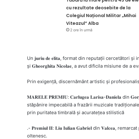
cu rezultate deosebite de la
Colegiul Național Militar „Mihai
Viteazul” Alba
2 ore în urmă
Un 𝐣𝐮𝐫𝐢𝐮 𝐝𝐞 𝐞𝐥𝐢𝐭𝐚, format din reputații cercetători și inte
și 𝐆𝐡𝐞𝐨𝐫𝐠𝐡𝐢𝐭𝐚 𝐍𝐢𝐜𝐨𝐥𝐚𝐞, a avut dificila misiune d
Prin exigență, discernământ artistic și profesionalism, au fos
𝐌𝐀𝐑𝐄𝐋𝐄 𝐏𝐑𝐄𝐌𝐈𝐔: 𝐂𝐚𝐫𝐥𝐮𝐠𝐞𝐚 𝐋𝐚𝐫𝐢𝐬𝐚-𝐃𝐚𝐧𝐢𝐞
stăpânire impecabilă a frazării muzicale tradiționale.- 𝐏𝐫𝐞𝐦
prin puritatea timbrală și acuratețea stilistică
.- 𝐏𝐫𝐞𝐦𝐢𝐮𝐥 𝐈𝐈: 𝐋𝐢𝐮 𝐈𝐮𝐥𝐢𝐚𝐧 𝐆𝐚𝐛𝐫𝐢𝐞𝐥 din 𝐕𝐚𝐥
oltenesc.