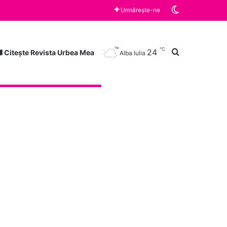
Switch skin
Spectacole susținute de Trupa Skepsis la Festivalul „Săptămâna Haferland” și ” Teutonic Fest”, desfășurate în județul Brașov
Urmărește-ne
℃
Caută după
24
Citește Revista Urbea Mea
Alba Iulia