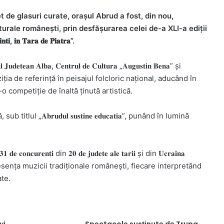
t de glasuri curate, orașul Abrud a fost, din nou,
turale românești, prin desfășurarea celei de-a XLI-a ediții
𝐢𝐧𝐭𝐢, 𝐢𝐧 𝐓𝐚𝐫𝐚 𝐝𝐞 𝐏𝐢𝐚𝐭𝐫𝐚”.
𝐧 𝐀𝐥𝐛𝐚, 𝐂𝐞𝐧𝐭𝐫𝐮𝐥 𝐝𝐞 𝐂𝐮𝐥𝐭𝐮𝐫𝐚 „𝐀𝐮𝐠𝐮𝐬𝐭𝐢𝐧 𝐁𝐞𝐧𝐚” și
afirmat poziția de referință în peisajul folcloric național, aducând în
r-o competiție de înaltă ținută artistică.
l „𝐀𝐛𝐫𝐮𝐝𝐮𝐥 𝐬𝐮𝐬𝐭𝐢𝐧𝐞 𝐞𝐝𝐮𝐜𝐚𝐭𝐢𝐚”, punând în lumină
𝐞𝐧𝐭𝐢 din 𝟐𝟎 𝐝𝐞 𝐣𝐮𝐝𝐞𝐭𝐞 𝐚𝐥𝐞 𝐭𝐚𝐫𝐢𝐢 și din 𝐔𝐜𝐫𝐚𝐢𝐧𝐚
lui esența muzicii tradiționale românești, fiecare interpretând
ate.
vi
Spectacole susținute de Trupa