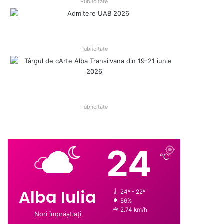
Publicitate
Publicitate
Publicitate
24
℃
Alba Iulia
24º - 22º
56%
2.74 km/h
Nori împrăștiați