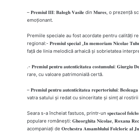
– 𝐏𝐫𝐞𝐦𝐢𝐮𝐥 𝐈𝐈𝐈: 𝐁𝐚𝐥𝐨𝐠𝐡 𝐕𝐚𝐬𝐢𝐥𝐞 din 𝐌𝐮𝐫𝐞𝐬
emoționant.
Premiile speciale au fost acordate pentru calități r
regional:- 𝐏𝐫𝐞𝐦𝐢𝐮𝐥 𝐬𝐩𝐞𝐜𝐢𝐚𝐥 „𝐈𝐧 𝐦𝐞𝐦𝐨𝐫𝐢𝐚𝐦 𝐍𝐢𝐜𝐨𝐥𝐚𝐞
față de linia melodică arhaică și sobrietatea interpre
.- 𝐏𝐫𝐞𝐦𝐢𝐮𝐥 𝐩𝐞𝐧𝐭𝐫𝐮 𝐚𝐮𝐭𝐞𝐧𝐭𝐢𝐜𝐢𝐭𝐚𝐭𝐞𝐚 𝐜𝐨𝐬𝐭𝐮𝐦𝐮𝐥𝐮
rare, cu valoare patrimonială certă.
– 𝐏𝐫𝐞𝐦𝐢𝐮𝐥 𝐩𝐞𝐧𝐭𝐫𝐮 𝐚𝐮𝐭𝐞𝐧𝐭𝐢𝐜𝐢𝐭𝐚𝐭𝐞𝐚 𝐫𝐞𝐩𝐞𝐫𝐭𝐨𝐫𝐢𝐮𝐥
vatra satului și redat cu sinceritate și simț al rostirii
Seara s-a încheiat fastuos, printr-un 𝐬𝐩𝐞𝐜𝐭𝐚𝐜𝐨𝐥 𝐟𝐨𝐥𝐜
populare românești: 𝐆𝐡𝐞𝐨𝐫𝐠𝐡𝐢𝐭𝐚 𝐍𝐢𝐜𝐨𝐥𝐚𝐞, 𝐑𝐨𝐱𝐚𝐧𝐚 𝐑𝐞𝐜𝐡𝐞, 𝐍
acompaniați de 𝐎𝐫𝐜𝐡𝐞𝐬𝐭𝐫𝐚 𝐀𝐧𝐬𝐚𝐦𝐛𝐥𝐮𝐥𝐮𝐢 𝐅𝐨𝐥𝐜𝐥𝐨𝐫𝐢𝐜 𝐚𝐥 