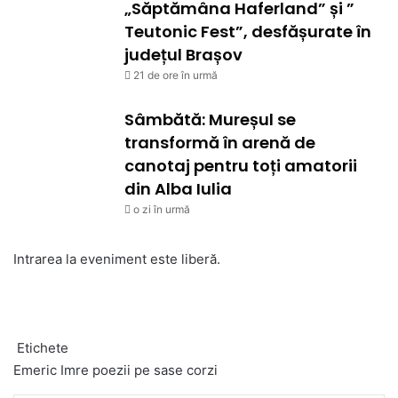
„Săptămâna Haferland” și ”
Teutonic Fest”, desfășurate în
județul Brașov
21 de ore în urmă
Sâmbătă: Mureșul se
transformă în arenă de
canotaj pentru toți amatorii
din Alba Iulia
o zi în urmă
Intrarea la eveniment este liberă.
Etichete
Emeric Imre
poezii pe sase corzi