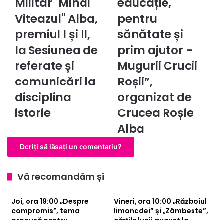
Militar "Mihai
educație,
Național
au
Militar
participat
Viteazul" Alba,
pentru
"Mihai
la
premiul I și II,
sănătate și
Viteazul"
concursul
Alba,
de
la Sesiunea de
prim ajutor -
premiul
educație,
referate și
Mugurii Crucii
I
pentru
și
sănătate
comunicări la
Roșii”,
II,
și
disciplina
organizat de
la
prim
Sesiunea
ajutor
istorie
Crucea Roșie
de
-
Alba
referate
Mugurii
și
Crucii
Doriți să lăsați un comentariu?
comunicări
Roșii”,
la
organizat
disciplina
de
Vă recomandăm și
istorie
Crucea
Roșie
Alba
Joi, ora 19:00 „Despre
Vineri, ora 10:00 „Războiul
compromis”, tema
limonadei” și „Zâmbește”,
propusă pentru
cărțile lunii august la