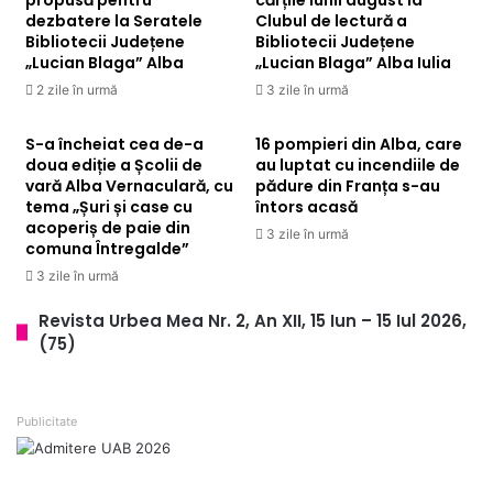
dezbatere la Seratele
Clubul de lectură a
Bibliotecii Județene
Bibliotecii Județene
„Lucian Blaga” Alba
„Lucian Blaga” Alba Iulia
2 zile în urmă
3 zile în urmă
S-a încheiat cea de-a
16 pompieri din Alba, care
doua ediție a Școlii de
au luptat cu incendiile de
vară Alba Vernaculară, cu
pădure din Franța s-au
tema „Șuri și case cu
întors acasă
acoperiș de paie din
3 zile în urmă
comuna Întregalde”
3 zile în urmă
Revista Urbea Mea Nr. 2, An XII, 15 Iun – 15 Iul 2026,
(75)
Publicitate