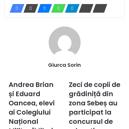
Giurca Sorin
Andrea Brian
Zeci de copii de
Andrea
Zeci
Brian
de
și Eduard
grădiniță din
și
copii
Eduard
Oancea, elevi
de
zona Sebeș au
Oancea,
grădiniță
ai Colegiului
participat la
elevi
din
ai
zona
Național
concursul de
Colegiului
Sebeș