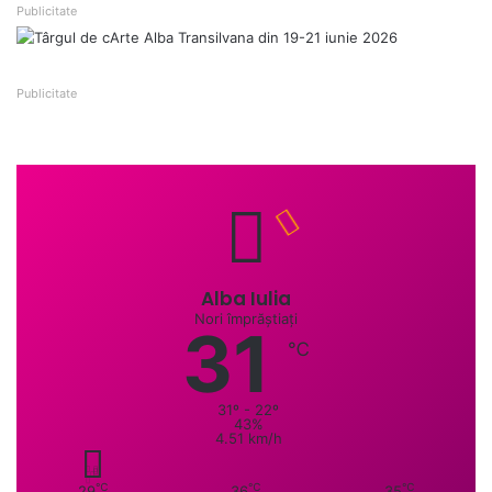
Publicitate
Publicitate
Alba Iulia
Nori împrăștiați
31
℃
31º - 22º
43%
4.51 km/h
℃
℃
℃
29
36
35